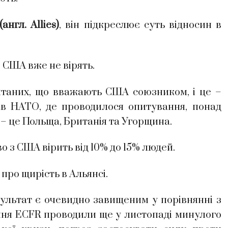
англ. Allies)
, він підкреслює суть відносин в
з США вже не вірять.
итаних, що вважають США союзником, і це –
жав НАТО, де проводилося опитування, понад
– це Польща, Британія та Угорщина.
 з США вірить від 10% до 15% людей.
 про щирість в Альянсі.
зультат є очевидно завищеним у порівнянні з
ння ECFR проводили ще у листопаді минулого