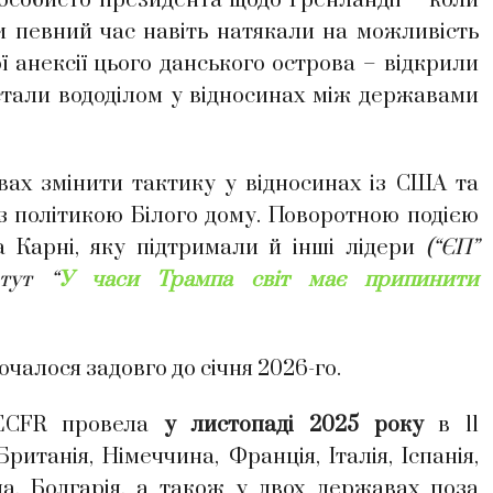
 особисто президента щодо Гренландії – коли
 певний час навіть натякали на можливість
ї анексії цього данського острова – відкрили
стали вододілом у відносинах між державами
авах змінити тактику у відносинах із США та
з політикою Білого дому. Поворотною подією
 Карні, яку підтримали й інші лідери
(“ЄП”
тут “
У часи Трампа світ має припинити
чалося задовго до січня 2026-го.
 ECFR провела
у листопаді 2025 року
в 11
танія, Німеччина, Франція, Італія, Іспанія,
на, Болгарія, а також у двох державах поза