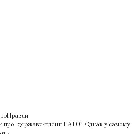
ЄвроПравди”
ти про “держави-члени НАТО”. Однак у самому
ють.