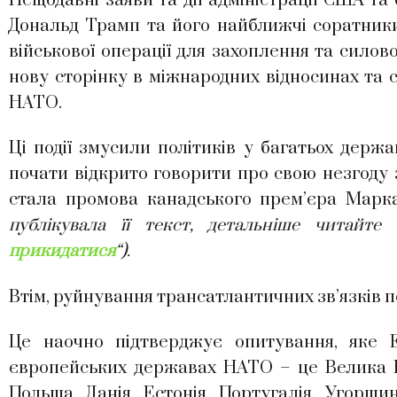
Нещодавні заяви та дії адміністрації США та
Дональд Трамп та його найближчі соратники
військової операції для захоплення та силово
нову сторінку в міжнародних відносинах та 
НАТО.
Ці події змусили політиків у багатьох держ
почати відкрито говорити про свою незгоду 
стала промова канадського прем’єра Марка
публікувала її текст, детальніше читайте 
прикидатися
“).
Втім, руйнування трансатлантичних зв’язків по
Це наочно підтверджує опитування, яке
європейських державах НАТО – це Велика Бри
Польща, Данія, Естонія, Португалія, Угорщи