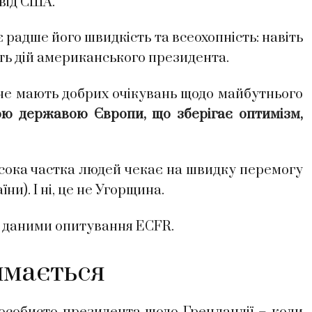
від США.
 радше його швидкість та всеохопність: навіть
ють дій американського президента.
не мають добрих очікувань щодо майбутнього
ю державою Європи, що зберігає оптимізм,
исока частка людей чекає на швидку перемогу
їни). І ні, це не Угорщина.
за даними опитування ECFR.
имається