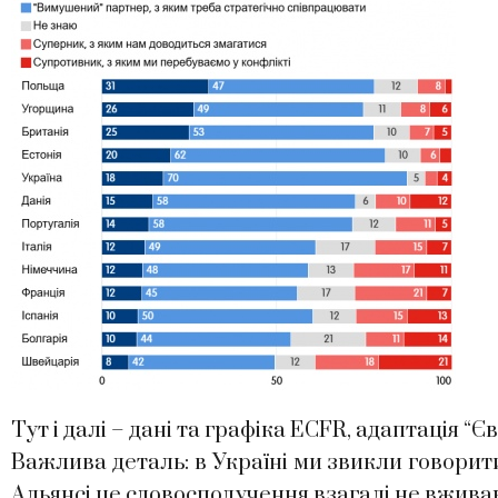
Тут і далі – дані та графіка ECFR, адаптація “
Важлива деталь: в Україні ми звикли говори
Альянсі це словосполучення взагалі не вжива