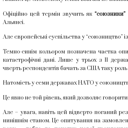
Офіційно цей термін звучить як
“союзники” (
Альянсі.
Але європейські суспільства у “союзництво” і
Темно-синім кольором позначена частка оп
катастрофічні дані. Лише у трьох з 11 дер
чверть респондентів бачать за США таку роль 
Натомість у семи державах НАТО у союзництво
Це явно не той рівень, який дозволяє говорити
Але – увага, навіть цей відверто поганий ре
нинішнім станом. Це опитування на замовле