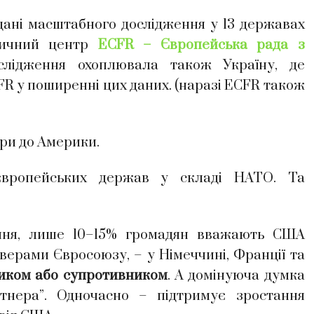
дані масштабного дослідження у 13 державах
ітичний центр
ECFR – Європейська рада з
слідження охоплювала також Україну, де
 у поширенні цих даних. (наразі ECFR також
іри до Америки.
ропейських держав у складі НАТО. Та
ання, лише 10–15% громадян вважають США
верами Євросоюзу, – у Німеччині, Франції та
иком або супротивником
. А домінуюча думка
нера”. Одночасно – підтримує зростання