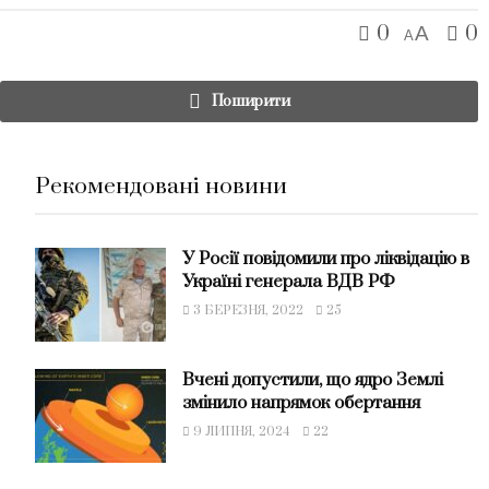
0
0
A
A
Поширити
Рекомендовані новини
У Росії повідомили про ліквідацію в
Україні генерала ВДВ РФ
3 БЕРЕЗНЯ, 2022
25
Вчені допустили, що ядро Землі
змінило напрямок обертання
9 ЛИПНЯ, 2024
22