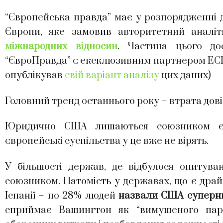
“Європейська правда” має у розпорядженні 
Європи, яке замовив авторитетний анал
міжнародних відносин
. Частина цього до
“ЄвроПравда” є ексклюзивним партнером ECFR
опублікував
свій варіант аналізу
цих даних)
Головний тренд останнього року – втрата дов
Юридично США лишаються союзником єв
європейські суспільства у це вже не вірять.
У більшості держав, де відбулося опитув
союзником. Натомість у державах, що є драй
Іспанії – по 28% людей
назвали США суперн
сприймає Вашингтон як “вимушеного парт