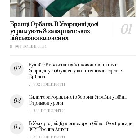
Бранці Орбана. В Угорщині досі
утримують 8 закарпатських
військовополонених
966 ПОШИРИТИ
Кулеба: Вивезення військовополонених в
Угорщину відбулось у політичних інтересах
Орбана
932 ПОШИРИТИ
Сили територіальної оборони України у війні.
Отримані уроки
333 ПОШИРИТИ
В Ужгороді відбувся похорон бійця 10-ої бригади
ЗСУ Йосипа Антоні
320 ПОШИРИТИ