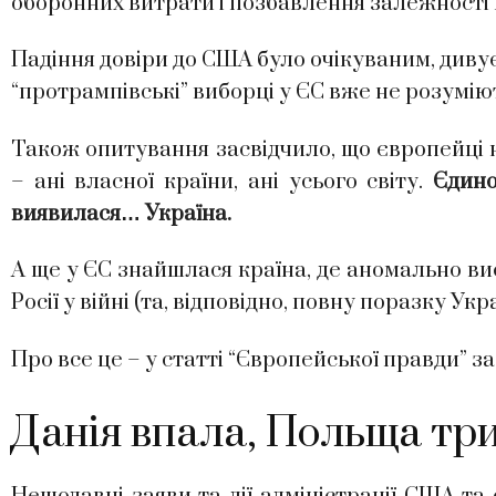
оборонних витрати і позбавлення залежності 
Падіння довіри до США було очікуваним, дивує
“протрампівські” виборці у ЄС вже не розумі
Також опитування засвідчило, що європейці 
– ані власної країни, ані усього світу.
Єдино
виявилася… Україна.
А ще у ЄС знайшлася країна, де аномально в
Росії у війні (та, відповідно, повну поразку Укра
Про все це – у статті “Європейської правди” 
Данія впала, Польща тр