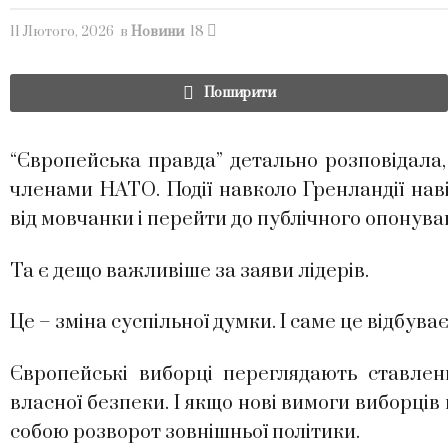
11 Лютого, 2026
в
Новини
18
Поширити
“Європейська правда” детально розповідала
членами НАТО. Події навколо Гренландії нав
від мовчанки і перейти до публічного опонув
Та є дещо важливіше за заяви лідерів.
Це – зміна суспільної думки. І саме це відбува
Європейські виборці переглядають ставле
власної безпеки. І якщо нові вимоги виборців
собою розворот зовнішньої політики.