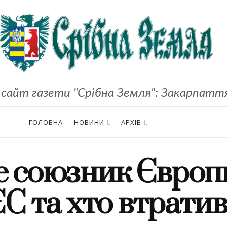
сайт газети "Срібна Земля": Закарпаття,
ГОЛОВНА
НОВИНИ
АРХІВ
е союзник Європ
С та хто втратив 