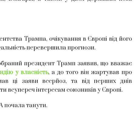
нтства Трампа, очікування в Європі від його
еальність перевершила прогнози.
, обраний президент Трамп заявив, що вважає
ндію у власність
, а до того він жартував про
ав ці заяви всерйоз, та від перших днів
ти всупереч інтересам союзників у Європі.
А почала танути.