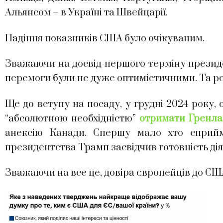
Альянсом – в Україні та Швейцарії.
Падіння показників США було очікуваним.
Зважаючи на досвід першого терміну президе
перемоги були не дуже оптимістичними. Та р
Ще до вступу на посаду, у грудні 2024 року
“абсолютною необхідністю”
отримати Гренла
анексію Канади. Спершу мало хто сприйм
президентства Трамп засвідчив готовність дія
Зважаючи на все це, довіра європейців до СШ