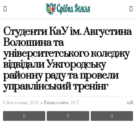
Студенти КаУ ім. Августина
Волошина та
університетського коледжу
відвідали Ужгородську
районну раду та провели
управлінський тренінг
A
6 Листопада, 2021
в
Вища освіта
29
A