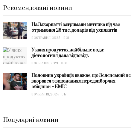
Рекомендовані новини
На Закарпатті затримали митника під час
отримання 26 тис. доларів від ухилянтів
26 ТРАВНЯ, 2025
21
У яких продуктах найбільше води:
дієтологиня дала відповідь
3 СЕРПНЯ, 2021
66
Половина українців вважає, що Зеленський не
впорався з виконанням передвиборчих
обіцянок − КМІС
6 ЧЕРВНЯ, 2024
17
Популярні новини