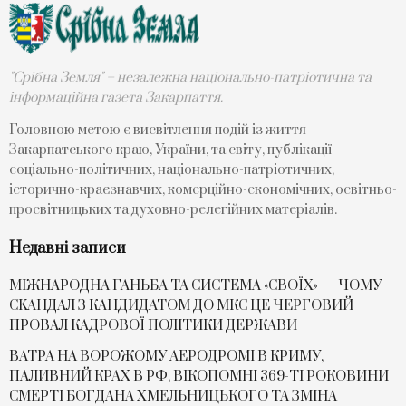
"Срібна Земля" – незалежна національно-патріотична та
інформаційна газета Закарпаття.
Головною метою є висвітлення подій із життя
Закарпатського краю, України, та світу, публікації
соціально-політичних, національно-патріотичних,
історично-краєзнавчих, комерційно-економічних, освітньо-
просвітницьких та духовно-релегійних матеріалів.
Недавні записи
МІЖНАРОДНА ГАНЬБА ТА СИСТЕМА «СВОЇХ» — ЧОМУ
СKАНДАЛ З КАНДИДАТОМ ДО МКС ЦЕ ЧЕРГОВИЙ
ПРОВАЛ КАДРОВОЇ ПОЛІТИКИ ДЕРЖАВИ
ВАТРА НА ВОРОЖОМУ АЕРОДРОМІ В КРИМУ,
ПАЛИВНИЙ КРАХ В РФ, ВІКОПОМНІ 369-ТІ РОКОВИНИ
СМЕРТІ БОГДАНА ХМЕЛЬНИЦЬКОГО ТА ЗМІНА