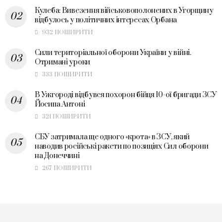
Кулеба: Вивезення військовополонених в Угорщину
відбулось у політичних інтересах Орбана
932 ПОШИРИТИ
Сили територіальної оборони України у війні.
Отримані уроки
333 ПОШИРИТИ
В Ужгороді відбувся похорон бійця 10-ої бригади ЗСУ
Йосипа Антоні
321 ПОШИРИТИ
СБУ затримала ще одного «крота» в ЗСУ, який
наводив російські ракети по позиціях Сил оборони
на Донеччині
267 ПОШИРИТИ