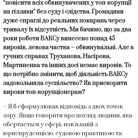
“повісити всіх обвинувачених у топ-корупції
на гілляки” без суду і слідства. Громадяни
дуже спраглі до реальних покарань через
тривалу їх відсутність. Ми бачимо, що за два
роки роботи ВАКСу винесено понад 45
вироків, левова частка – обвинувальні. Але в
гучних справах Труханова, Насірова,
Мартиненка та інших досі немає вироків. То
що потрібно змінити, щоб діяльність ВАКСу
задовольняла суспільство? Як прискорити
вироки топ-корупціонерам?
– Я б сформулював відповідь з двох точок
зору. Якщо говорити про погляд людини, яка
обертається у сфері, пов’язаній з
юриспруденцією, судовою практикою та