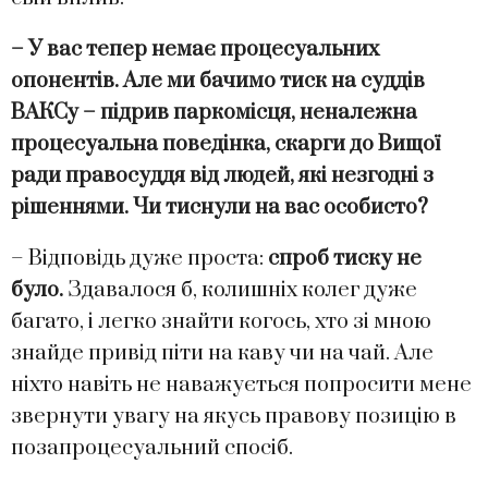
– У вас тепер немає процесуальних
опонентів. Але ми бачимо тиск на суддів
ВАКСу – підрив паркомісця, неналежна
процесуальна поведінка, скарги до Вищої
ради правосуддя від людей, які незгодні з
рішеннями. Чи тиснули на вас особисто?
– Відповідь дуже проста:
спроб тиску не
було.
Здавалося б, колишніх колег дуже
багато, і легко знайти когось, хто зі мною
знайде привід піти на каву чи на чай. Але
ніхто навіть не наважується попросити мене
звернути увагу на якусь правову позицію в
позапроцесуальний спосіб.