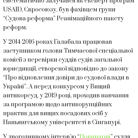
систематично залучався як експерт програм
USAID, Євросоюзу, був фахівцем групи
“Судова реформа” Реанімаційного пакету
реформ.
У 2014-2016 роках Галабала працював
заступником голови Тимчасової спеціальної
комісії з перевірки суддів судів загальної
юрисдикції, створеної відповідно до закону
“Про відновлення довіри до судової влади в
Україні”. А перед конкурсом у Вищий
антикорсуд, у 2019 році, проходив навчання
за програмою щодо антикорупційних
практик для вищих посадових осіб у
Наньянгському університеті в Сінгапурі.
У двогодинному інтерв’ю “
Новинарні
” суддя