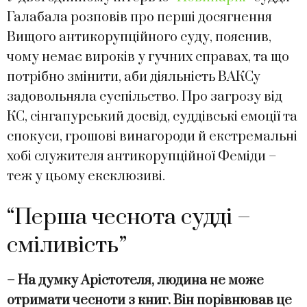
Галабала розповів про перші досягнення
Вищого антикорупційного суду, пояснив,
чому немає вироків у гучних справах, та що
потрібно змінити, аби діяльність ВАКСу
задовольняла суспільство. Про загрозу від
КС, сінгапурський досвід, суддівські емоції та
спокуси, грошові винагороди й екстремальні
хобі служителя антикорупційної Феміди –
теж у цьому ексклюзиві.
“Перша чеснота судді –
сміливість”
– На думку Арістотеля, людина не може
отримати чесноти з книг. Він порівнював це