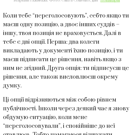
Маркіян Галабала. Фото: Ольга Сошенко, для “
Новинарні
“
Коли тебе “переголосовують”, себто якщо ти
маєш одну позицію, а двоє інших суддів –
іншу, твоя позиція не враховується. Далі в
тебе є дві опції. Перша: два колеги
викладають у документі їхню позицію, і ти
маєш підписати це рішення, навіть якщо з
ним не згідний. Друга опція: ти підписуєш це
рішення, але також висловлюєш окрему
думку.
Ці опції відрізняються між собою рівнем
публічності. Інколи через деякий час я знову
обдумую ситуацію, коли мене
“переголосовували”, і спокійніше до неї
ставлюсь. Тобто намагаюся відшукати