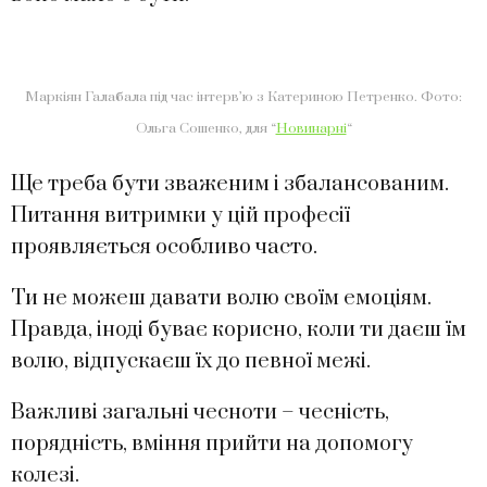
Маркіян Галабала під час інтерв’ю з Катериною Петренко. Фото:
Ольга Сошенко, для “
Новинарні
“
Ще треба бути зваженим і збалансованим.
Питання витримки у цій професії
проявляється особливо часто.
Ти не можеш давати волю своїм емоціям.
Правда, іноді буває корисно, коли ти даєш їм
волю, відпускаєш їх до певної межі.
Важливі загальні чесноти – чесність,
порядність, вміння прийти на допомогу
колезі.