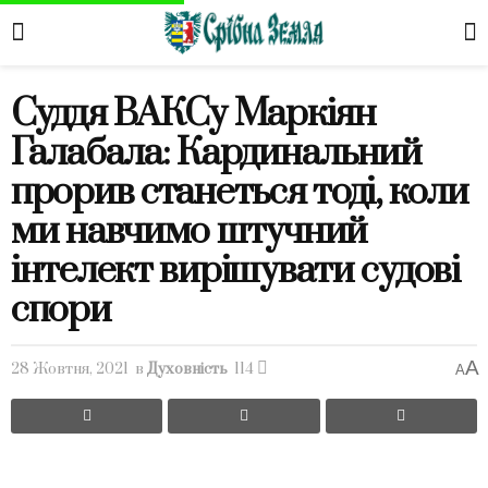
Суддя ВАКСу Маркіян
Галабала: Кардинальний
прорив станеться тоді, коли
ми навчимо штучний
інтелект вирішувати судові
спори
A
28 Жовтня, 2021
в
Духовність
114
A