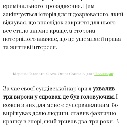
кримінального провадження. Цим
закінчується історія для підозрюваного, який
відчуває, що внаслідок закриття для нього
все стало значно краще, а сторона
потерпілого вважає, що це ущемляє її права
та життєві інтереси.
Маркіян Галабала. Фото: Ольга Сошенко, для “
Новинарні
“
За час своєї суддівської кар’єри я
ухвалив
три вироки у справах, де був головуючим.
І
кожен з них для мене є суперважливим, бо
вирішував долю людини, ставив фактично
крапку в спорі, який тривав два-три роки. В