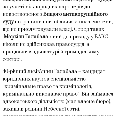
за участі міжнародних партнерів до
новоствореного
Вищого антикорупційного
суду
потрапили нові обличчя з-поза системи,
що не прислуговували владі. Серед таких –
Маркіян Галабала
, який до приходу у ВАКС
ніколи не здійснював правосуддя, а
працював в адвокатурі й громадському
секторі.
40-річний львів’янин Галабала – кандидат
юридичних наук за спеціальністю
“кримінальне право та кримінологія;
кримінально-виконавче право”. Він займався
адвокатською діяльністю (має власне бюро),
захищав родини Небесної сотні,