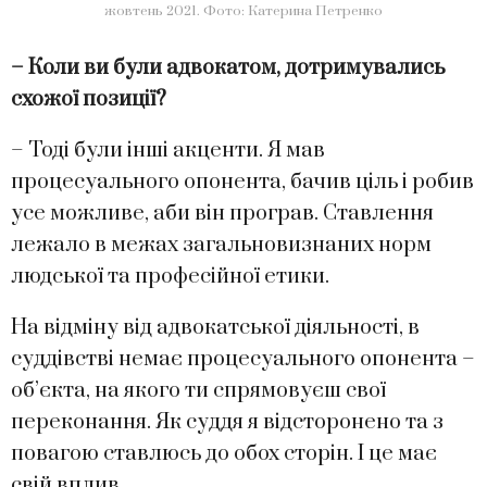
жовтень 2021. Фото: Катерина Петренко
– Коли ви були адвокатом, дотримувались
схожої позиції?
– Тоді були інші акценти. Я мав
процесуального опонента, бачив ціль і робив
усе можливе, аби він програв. Ставлення
лежало в межах загальновизнаних норм
людської та професійної етики.
На відміну від адвокатської діяльності, в
суддівстві немає процесуального опонента –
об’єкта, на якого ти спрямовуєш свої
переконання. Як суддя я відсторонено та з
повагою ставлюсь до обох сторін. І це має
свій вплив.