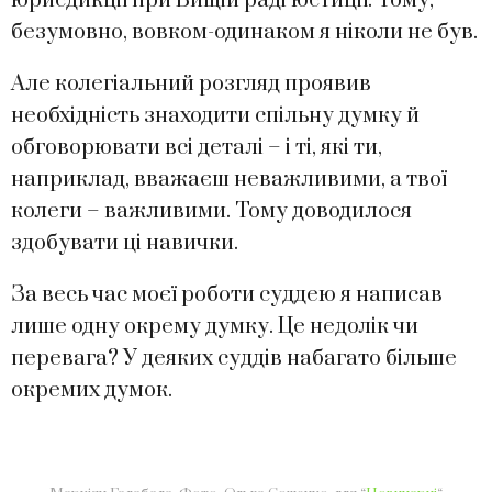
юрисдикції при Вищій раді юстиції. Тому,
безумовно, вовком-одинаком я ніколи не був.
Але колегіальний розгляд проявив
необхідність знаходити спільну думку й
обговорювати всі деталі – і ті, які ти,
наприклад, вважаєш неважливими, а твої
колеги – важливими. Тому доводилося
здобувати ці навички.
За весь час моєї роботи суддею я написав
лише одну окрему думку. Це недолік чи
перевага? У деяких суддів набагато більше
окремих думок.