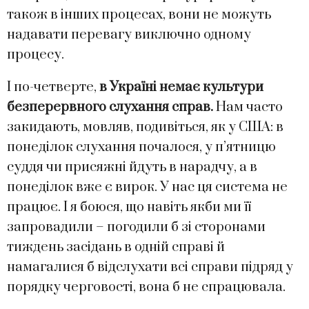
також в інших процесах, вони не можуть
надавати перевагу виключно одному
процесу.
І по-четверте,
в Україні немає культури
безперервного слухання справ.
Нам часто
закидають, мовляв, подивіться, як у США: в
понеділок слухання почалося, у п’ятницю
суддя чи присяжні йдуть в нарадчу, а в
понеділок вже є вирок. У нас ця система не
працює. І я боюся, що навіть якби ми її
запровадили – погодили б зі сторонами
тиждень засідань в одній справі й
намагалися б відслухати всі справи підряд у
порядку черговості, вона б не спрацювала.