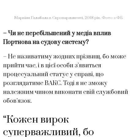
Маркіян Галабала в Європарламенті, 2018 рік. Фото з ФБ
– Чи не перебільшений у медіа вплив
Портнова на судову систему?
– Не називатиму жодних прізвищ, бо може
прийти час, і в цієї особи з’явиться
процесуальний статус у справі, що
розглядатиме ВАКС. Тоді я не зможу
належним чином виконати свій службовий
обов’язок.
“Кожен вирок
суперважливий, бо