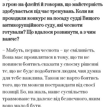
з грою на флейті й говорив, що майстерність
здобувається під час тренувань. Коли ви
проходили конкурс на посаду судді Вищого
антикорупційного суду, які чесноти
готували? Що вдалося розвинути, а з чим
важче?
– Мабуть, перша чеснота – це сміливість.
Вона має проявлятися в тому, що ти не
повинен боятись сказати у своєму рішенні
те, що не буде подобатися людям, чия думка
для тебе важлива. Також не варто боятись
того, що ти можеш постраждати від своєї
позиції. Бо, на жаль, наше суспільство
травмоване та далеке від безпечного, яким
воно мало б бути.