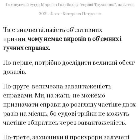
Головуючий суддя Маркіян Галабала у “справі Труханова”, жовтень
2021. Фото: Катерина Петренко
Та є значна кількість об’єктивних
причин,
чому немає вироків в об’ємних і
гучних справах.
По-перше, потрібно дослідити великий обсяг
доказів.
По-друге, величезна завантаженість
справами. Ми, на жаль, не можемо
призначати справи до розгляду частіше двох
разів на місяць, бо судові трійки не можуть
частіше збиратись через завантаженість.
По-третє, захисники й прокурори залучені