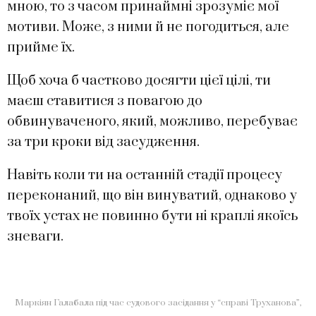
мною, то з часом принаймні зрозуміє мої
мотиви. Може, з ними й не погодиться, але
прийме їх.
Щоб хоча б частково досягти цієї цілі, ти
маєш ставитися з повагою до
обвинуваченого, який, можливо, перебуває
за три кроки від засудження.
Навіть коли ти на останній стадії процесу
переконаний, що він винуватий, однаково у
твоїх устах не повинно бути ні краплі якоїсь
зневаги.
Маркіян Галабала під час судового засідання у “справі Труханова”,