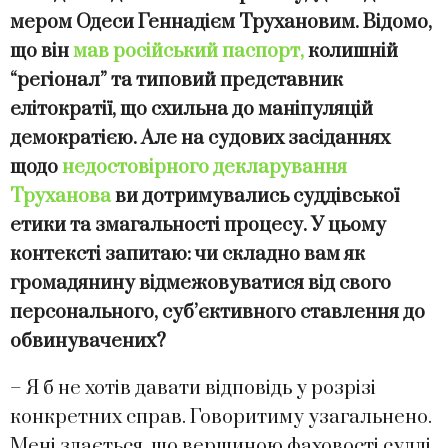
мером Одеси Геннадієм Трухановим. Відомо,
що він
мав російський паспорт,
колишній
“регіонал” та типовий представник
елітократії, що схильна до маніпуляцій
демократією. Але на судових засіданнях
щодо
недостовірного декларування
Труханова
ви дотримувались суддівської
етики та змагальності процесу. У цьому
контексті запитаю: чи складно вам як
громадянину відмежовуватися від свого
персонального, суб’єктивного ставлення до
обвинувачених?
– Я б не хотів давати відповідь у розрізі
конкретних справ. Говоритиму узагальнено.
Мені здається, що вершиною фаховості судді