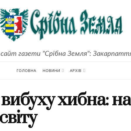
сайт газети "Срібна Земля": Закарпаття,
ГОЛОВНА
НОВИНИ
АРХІВ
 вибуху хибна: н
світу