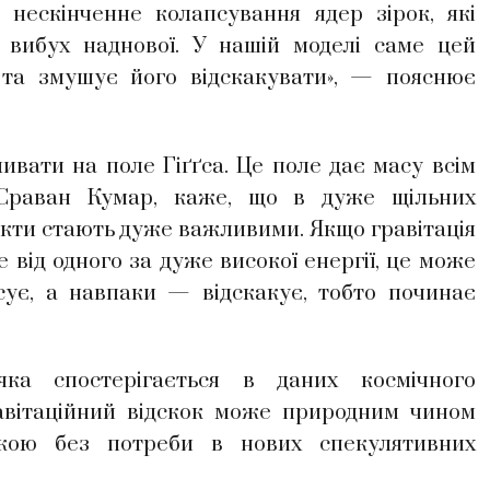
 нескінченне колапсування ядер зірок, які
 вибух наднової. У нашій моделі саме цей
 та змушує його відскакувати», — пояснює
ивати на поле Гіґґса. Це поле дає масу всім
 Сраван Кумар, каже, що в дуже щільних
екти стають дуже важливими. Якщо гравітація
 від одного за дуже високої енергії, це може
сує, а навпаки — відскакує, тобто починає
ка спостерігається в даних космічного
равітаційний відскок може природним чином
ікою без потреби в нових спекулятивних