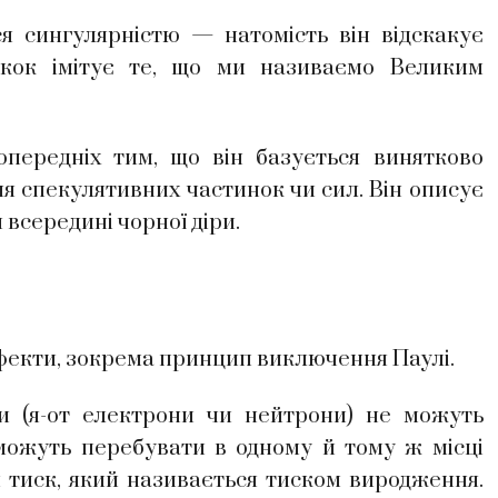
я сингулярністю — натомість він відскакує
скок імітує те, що ми називаємо Великим
попередніх тим, що він базується винятково
я спекулятивних частинок чи сил. Він описує
 всередині чорної діри.
ефекти, зокрема принцип виключення Паулі.
ки (я-от електрони чи нейтрони) не можуть
можуть перебувати в одному й тому ж місці
 тиск, який називається тиском виродження.