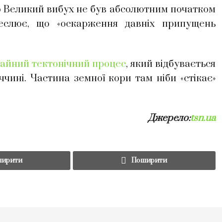
о Великий вибух не був абсолютним початком
реслює, що «оскарження давніх припущень
чайний тектонічний процес
, який відбувається
чині. Частина земної кори там ніби «стікає»
Джерело:
tsn.ua
ирити
Поширити