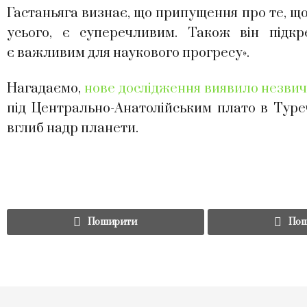
Гастаньяга визнає, що припущення про те, щ
усього, є суперечливим. Також він підк
є важливим для наукового прогресу».
Нагадаємо,
нове дослідження виявило незви
під Центрально-Анатолійським плато в Туреч
вглиб надр планети.
Поширити
Пош