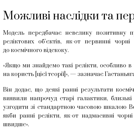
Можливі наслідки та пер
Модель передбачає невелику позитивну пр
реліктових об’єктів, як-от первинні чорн
до космічного відскоку.
«Якщо ми знайдемо такі релікти, особливо в
на користь [цієї теорії]», — зазначає Гастаньяг
Він додає, що деякі ранні результати косм
виявили напрочуд старі галактики, близькі
узгодити зі стандартною часовою шкалою Ве
якби ранні релікти, як-от надмасивні чорн
швидше».