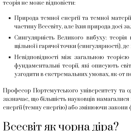
теорія не може відповісти:
Природа темної енергії та темної матері
частину Всесвіту, але їхня природа досі 
Сингулярність Великого вибуху: теорія
щільної і гарячої точки (сингулярності), д
Невідповідності між загальною теорією 
фундаментальні теорії, які описують сві
узгодити в екстремальних умовах, як-от п
Професор Портсмутського університету та од
зазначає, що більшість науковців намагалися
енергії (темну енергію) або змінюючи закони 
Всесвіт як чорна діра?