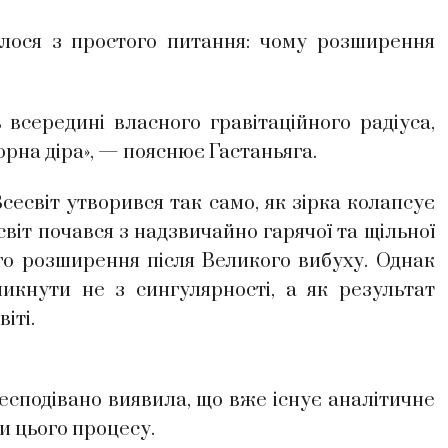
алося з простого питання: чому розширення
всередині власного гравітаційного радіуса,
чорна діра», — пояснює Гастаньяга.
Всесвіт утворився так само, як зірка колапсує
віт почався з надзвичайно гарячої та щільної
го розширення після Великого вибуху. Однак
икнути не з сингулярності, а як результат
іті.
есподівано виявила, що вже існує аналітичне
и цього процесу.