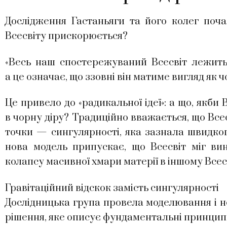
Дослідження Гастаньяги та його колег поч
Всесвіту прискорюється?
«Весь наш спостережуваний Всесвіт лежить 
а це означає, що ззовні він матиме вигляд як 
Це привело до «радикальної ідеї»: а що, якби 
в чорну діру? Традиційно вважається, що Всес
точки — сингулярності, яка зазнала швидко
нова модель припускає, що Всесвіт міг вин
колапсу масивної хмари матерії в іншому Всесв
Гравітаційний відскок замість сингулярності
Дослідницька група провела моделювання і н
рішення, яке описує фундаментальні принцип