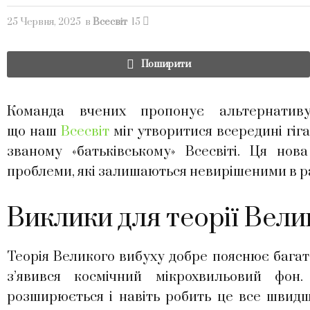
25 Червня, 2025
в
Всесвіт
15
Поширити
Команда вчених пропонує альтернативу
що наш
Всесвіт
міг утворитися всередині гіга
званому «батьківському» Всесвіті. Ця но
проблеми, які залишаються невирішеними в ра
Виклики для теорії Вели
Теорія Великого вибуху добре пояснює багато
з’явився космічний мікрохвильовий фон
розширюється і навіть робить це все швидше