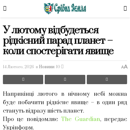
У лютому відбудеться
рідкісний парад планет –
коли спостерігати явище
A
14 Лютого, 2026
в
Новини
10
A
Наприкінці лютого в нічному небі можна
буде побачити рідкісне явище – в один ряд
стануть відразу шість планет.
Про це повідомляє
The Guardian
, передає
Укрінформ.