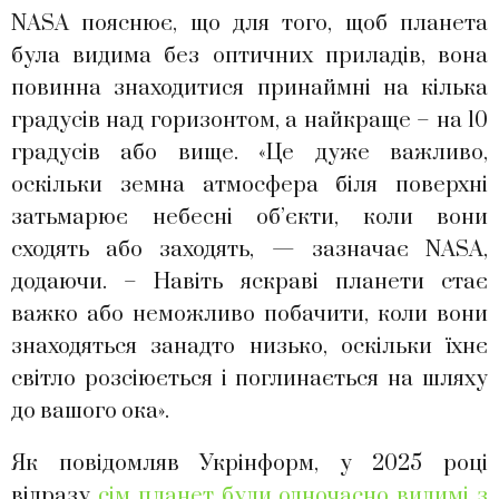
NASA пояснює, що для того, щоб планета
була видима без оптичних приладів, вона
повинна знаходитися принаймні на кілька
градусів над горизонтом, а найкраще – на 10
градусів або вище. «Це дуже важливо,
оскільки земна атмосфера біля поверхні
затьмарює небесні об’єкти, коли вони
сходять або заходять, — зазначає NASA,
додаючи. – Навіть яскраві планети стає
важко або неможливо побачити, коли вони
знаходяться занадто низько, оскільки їхнє
світло розсіюється і поглинається на шляху
до вашого ока».
Як повідомляв Укрінформ, у 2025 році
відразу
сім планет були одночасно видимі з