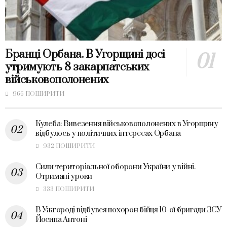
Бранці Орбана. В Угорщині досі
утримують 8 закарпатських
військовополонених
966 ПОШИРИТИ
Кулеба: Вивезення військовополонених в Угорщину
відбулось у політичних інтересах Орбана
932 ПОШИРИТИ
Сили територіальної оборони України у війні.
Отримані уроки
333 ПОШИРИТИ
В Ужгороді відбувся похорон бійця 10-ої бригади ЗСУ
Йосипа Антоні