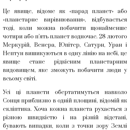
Це явище, відоме як «парад планет» або
«планетарне вирівнювання», відбувається
тоді, коли можна побачити щонайменше
чотири або п’ять планет водночас. 28 лютого
Меркурій, Венера, Юпітер, Сатурн, Уран і
Нептун вишикуються в одну лінію на небі, це
явище стане рідкісним планетарним
видовищем, яке зможуть побачити люди у
всьому світі.
Усі ці планети обертатимуться навколо
Сонця приблизно в одній площині, відомій як
екліптика. Хоча кожна планета рухається з
різною швидкістю і на різній відстані,
бувають випадки, коли з точки зору Землі