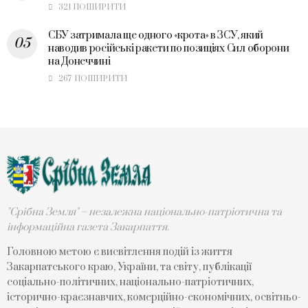
321 ПОШИРИТИ
СБУ затримала ще одного «крота» в ЗСУ, який
наводив російські ракети по позиціях Сил оборони
на Донеччині
267 ПОШИРИТИ
"Срібна Земля" – незалежна національно-патріотична та
інформаційна газета Закарпаття.
Головною метою є висвітлення подій із життя
Закарпатського краю, України, та світу, публікації
соціально-політичних, національно-патріотичних,
історично-краєзнавчих, комерційно-економічних, освітньо-