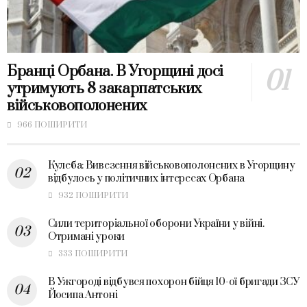
Бранці Орбана. В Угорщині досі
утримують 8 закарпатських
військовополонених
966 ПОШИРИТИ
Кулеба: Вивезення військовополонених в Угорщину
відбулось у політичних інтересах Орбана
932 ПОШИРИТИ
Сили територіальної оборони України у війні.
Отримані уроки
333 ПОШИРИТИ
В Ужгороді відбувся похорон бійця 10-ої бригади ЗСУ
Йосипа Антоні