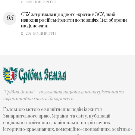
320 ПОШИРИТИ
СБУ затримала ще одного «крота» в ЗСУ, який
наводив російські ракети по позиціях Сил оборони
на Донеччині
267 ПОШИРИТИ
"Срібна Земля" – незалежна національно-патріотична та
інформаційна газета Закарпаття.
Головною метою є висвітлення подій із життя
Закарпатського краю, України, та світу, публікації
соціально-політичних, національно-патріотичних,
історично-краєзнавчих, комерційно-економічних, освітньо-