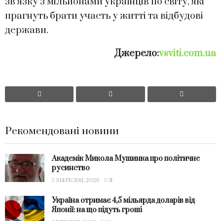
зв’язку з мільйонами українців по світу, які
прагнуть брати участь у житті та відбудові
держави.
Джерело:
vsviti.com.ua
Рекомендовані новини
Академік Микола Мушинка про політичне
русинство
3 БЕРЕЗНЯ, 2026
31
Україна отримає 4,5 мільярда доларів від
Японії: на що підуть гроші