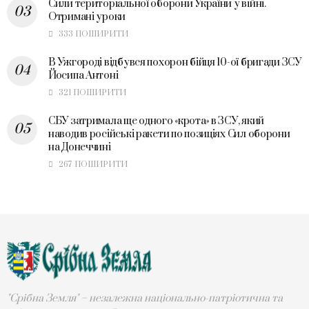
Сили територіальної оборони України у війні.
Отримані уроки
333 ПОШИРИТИ
В Ужгороді відбувся похорон бійця 10-ої бригади ЗСУ
Йосипа Антоні
321 ПОШИРИТИ
СБУ затримала ще одного «крота» в ЗСУ, який
наводив російські ракети по позиціях Сил оборони
на Донеччині
267 ПОШИРИТИ
"Срібна Земля" – незалежна національно-патріотична та