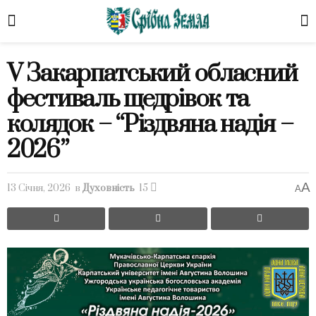
V Закарпатський обласний
фестиваль щедрівок та
колядок – “Різдвяна надія –
2026”
A
13 Січня, 2026
в
Духовність
15
A