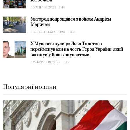
Югославії
5 ЛИПНЯ, 2023
44
Ужгород попрощався з воїном Андрієм
Маричем
6 ЛИСТОПАДА, 2023
369
У Мукачеві вулицю Льва Толстого
перейменували на честь Героя України, який
загинув у бою з окупантами
24 БЕРЕЗНЯ, 2022
15
Популярні новини