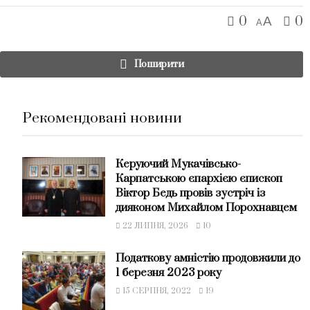
0
0
A
A
Поширити
Рекомендовані новини
Керуючий Мукачівсько-
Карпатською єпархією єпископ
Віктор Бедь провів зустріч із
дияконом Михайлом Порохнавцем
22 ЛИПНЯ, 2026
10
Податкову амністію продовжили до
1 березня 2023 року
15 СЕРПНЯ, 2022
19