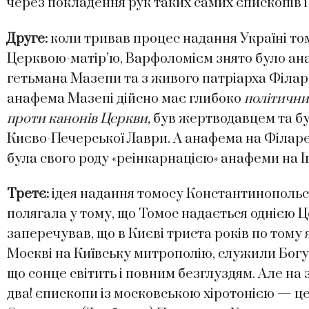
через покладення рук таких самих єпископів і
Друге:
коли тривав процес надання Україні т
Церквою-матір’ю, Варфоломієм знято було ан
гетьмана Мазепи та з живого патріарха Філаре
анафема Мазепі дійсно має глибоко
політични
проти канонів Церкви,
був жертводавцем та бу
Києво-Печерської Лаври. А анафема на Філаре
була свого роду «реінкарнацією» анафеми на 
Третє:
ідея надання томосу Константинопольс
полягала у тому, що Томос надається однією 
заперечував, що в Києві триста років по тому 
Москві на Київську митрополію, служили Богу
що сонце світить і повним безглуздям. Але на
два! єпископи із московською хіротонією — ц