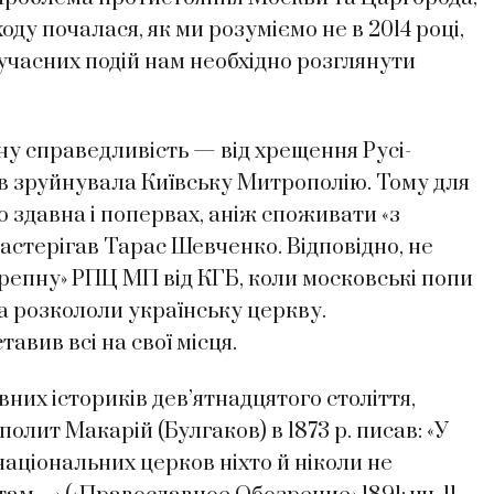
оду почалася, як ми розуміємо не в 2014 році,
сучасних подій нам необхідно розглянути
ну справедливість — від хрещення Русі-
ів зруйнувала Київську Митрополію. Тому для
 здавна і попервах, аніж споживати «з
застерігав Тарас Шевченко. Відповідно, не
репну» РПЦ МП від КГБ, коли московські попи
та розкололи українську церкву.
авив всі на свої місця.
них істориків дев’ятнадцятого століття,
олит Макарій (Булгаков) в 1873 р. писав: «У
аціональних церков ніхто й ніколи не