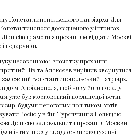
оду Константинопольського патріарха. Для
о Константинополя досвідченого у інтригах
і Діонісію грамоти з проханням віддати Москві
рі подарунки.
луку незаконною і спочатку прохання
 спритний Нікіта Алексєєв вирішив звернутися
був залежний Константинопольський патріарх.
ав до м. Адріанополя, щоб нову його посаду
там уже був московський посланець і встиг
ізир, будучи непоганим політиком, хотів
зувати Росію у війні Туреччини з Польщею,
хові Діонісію задовольнити прохання Москви.
ули інтим-послуги, адже «високодуховні