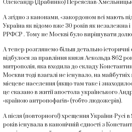
Олександр (Драбинко) Переяслав-Хмельницьк
А згідно з канонами, «закордоном всі мають 
Україна як відомо вже 30 років як незалежна і
РРФСР . Тому не Москві було вирішувати долю
А тепер розглянемо більш детально історичні
відбулося за правління князя Аскольда 862 рок
митрополія, яка входила до складу Константи
Москви тоді взагалі не існувало, на майбутні
місцеве населення (якщо там таке і знаходилос
це сказано в житії апостола українського Андр
«країною антропофагів» (тобто людожерів).
А після (повторного!) хрещення України-Русі в 
років існувала в канонічній єдності з Конст