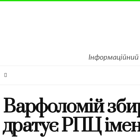
Інформаційний 
Варфоломій збир
дратує РПЦ іме