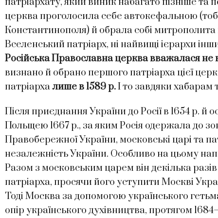
патріархату, який виник набагато пізніше та
церква проголосила себе автокефальною (тобто
Константинополя) й обрала собі митрополита в
Вселенський патріарх, ні найвищі ієрархи ін
Російська Православна церква вважалася не 
визнано й обрано першого патріарха цієї цер
патріарха
лише в 1589 р.
І то завдяки хабарам 
Після приєднання України до Росії в 1654 р. й 
Польщею 1667 р., за яким Росія одержала до з
Правобережної України, московські царі та па
незалежність України. Особливо на цьому напол
Разом з московським царем він декілька разі
патріарха, просячи його уступити Москві Украї
Тоді Москва за допомогою українського геть
опір українського духівництва, протягом 168