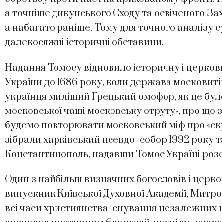
а точніше дикунського Сходу та освіченого Зах
а набагато раніше. Тому для точного аналізу 
далекосяжні історичні обставини.
Надання Томосу відновило історичну і церков
України до 1686 року, коли держава московит
українця миліший Грецький омофор, як це було
московської чаші московську отруту», про що 
будемо повторювати московський міф про «ск
зібрали харківський псевдо- собор 1992 року 
Константинополь, надавши Томос Україні розст
Один з найбільш визначних богословів і церков
випускник Київської Духовної Академії, Митроп
всі часи християнства існування незалежних н