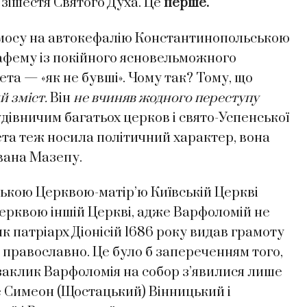
 зішестя Святого Духа. Це
перше.
омосу на автокефалію Константинопольською
афему із покійного ясновельможного
та — «як не бувші». Чому так? Тому, що
й зміст.
Він
не вчиняв жодного переступу
дівничим багатьох церков і свято-Успенської
та теж носила політичний характер, вона
Івана Мазепу.
ькою Церквою-матір’ю Київській Церкві
Церквою іншій Церкві, адже Варфоломій не
як патріарх Діонісій 1686 року видав грамоту
 православно. Це було б запереченням того,
 заклик Варфоломія на собор з’явилися лише
е Симеон (Щостацький) Вінницький і