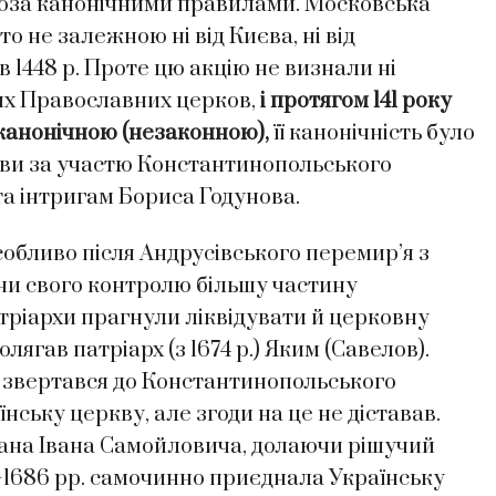
 поза канонічними правилами. Московська
 не залежною ні від Києва, ні від
 1448 р. Проте цю акцію не визнали ні
ших Православних церков,
і протягом 141 року
канонічною (незаконною),
її канонічність було
кви за участю Константинопольського
та інтригам Бориса Годунова.
особливо після Андрусівського перемир’я з
они свого контролю більшу частину
тріархи прагнули ліквідувати й церковну
ягав патріарх (з 1674 р.) Яким (Савелов).
в звертався до Константинопольського
нську церкву, але згоди на це не діставав.
мана Івана Самойловича, долаючи рішучий
4–1686 рр. самочинно приєднала Українську