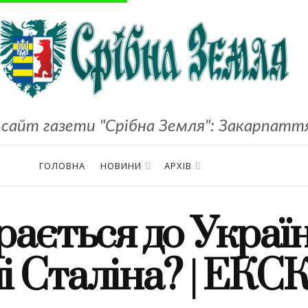
сайт газети "Срібна Земля": Закарпаття,
ГОЛОВНА
НОВИНИ
АРХІВ
ається до Україн
ні Сталіна? | Е