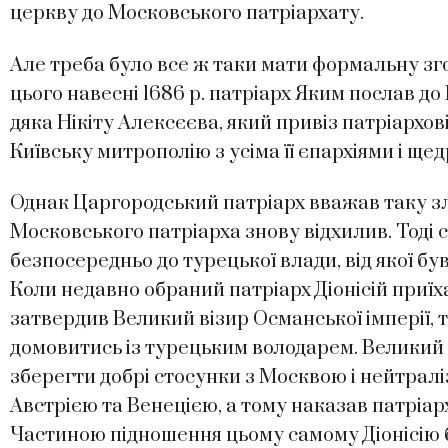
церкву до Московського патріархату.
Але треба було все ж таки мати формальну зг
цього навесні 1686 р. патріарх Яким послав д
дяка Нікіту Алексєєва, який привіз патріархов
Київську митрополію з усіма її єпархіями і щед
Однак Царгородський патріарх вважав таку з
Московського патріарха знову відхилив. Тоді
безпосередньо до турецької влади, від якої 
Коли недавно обраний патріарх Діонісій приїх
затвердив Великий візир Османської імперії, 
домовитись із турецьким володарем. Великий в
зберегти добрі стосунки з Москвою і нейтралі
Австрією та Венецією, а тому наказав патріар
Частиною підношення цьому самому Діонісію б