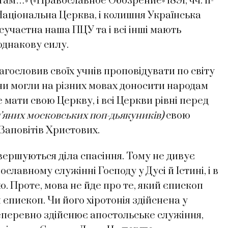
ам…» («Православное Обозрение» 1891; чч. 11-
ка Національна Церква, і колишня Українська
участна наша ПЦУ та і всі інші мають
однакову силу.
лагословив своїх учнів проповідувати по світу
ни могли на різних мовах доносити народам
мати свою Церкву, і всі Церкви рівні перед
п’яних московських поп-дьякуників)
свою
Заповітів Христових.
звершуються діла спасіння. Тому не дивує
славному служінні Господу у Дусі й Істині, і в
. Проте, мова не йде про те, який єпископ
н єпископ. Чи його хіротонія здійснена у
 неперевно здійснює апостольське служіння,