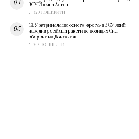
ЗСУ Йосипа Антоні
320 ПОШИРИТИ
СБУ затримала ще одного «крота» в ЗСУ, який
наводив російські ракети по позиціях Сил
оборони на Донеччині
267 ПОШИРИТИ