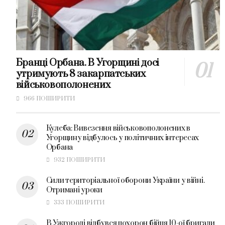
Бранці Орбана. В Угорщині досі
утримують 8 закарпатських
військовополонених
966 ПОШИРИТИ
Кулеба: Вивезення військовополонених в
Угорщину відбулось у політичних інтересах
Орбана
932 ПОШИРИТИ
Сили територіальної оборони України у війні.
Отримані уроки
333 ПОШИРИТИ
В Ужгороді відбувся похорон бійця 10-ої бригади