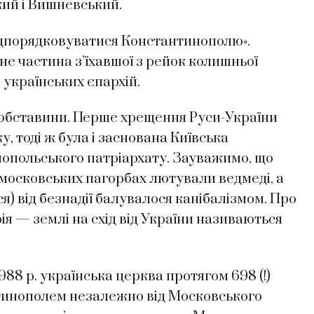
ий і Вишневський.
підпорядковуватися Константинополю».
 не частина з’їхавшої з рейок колишньої
 українських єпархій.
 обставини. Перше хрещення Руси-України
у, тоді ж була і заснована Київська
нопольського патріархату. Зауважимо, що
х московських пагорбах лютували ведмеді, а
я) від безнадії балувалося канібалізмом. Про
ія — землі на схід від України називаються
988 р. українська церква протягом 698 (!)
антинополем незалежно від Московського