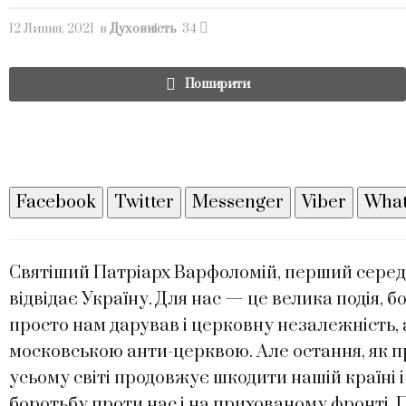
12 Липня, 2021
в
Духовність
34
Поширити
Facebook
Twitter
Messenger
Viber
Wha
Святіший Патріарх Варфоломій, перший серед 
відвідає Україну. Для нас — це велика подія, б
просто нам дарував і церковну незалежність,
московською анти-церквою. Але остання, як прям
усьому світі продовжує шкодити нашій країні 
боротьбу проти нас і на прихованому фронті.