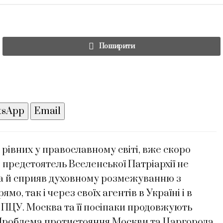
Поширити
tsApp
Email
рівних у православному світі, вже скоро
о предстоятель Вселенської Патріархії не
 а й сприяв духовному розмежуванню з
о, так і через своїх агентів в Україні і в
і ПЦУ. Москва та її посіпаки продовжують
 Проблема протистояння Москви та Царгорода,