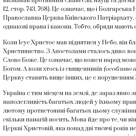
визнавав противним Євангелії, науці та догмат
12, стор. 743, 768). Це означає, що і Болгарсь
Православна Церква Київського Патріархату, с
однакові права і канони. Тобто, обряди мають 
Коли Ісус Христос мав піднятися у Небо, він б
Християнство. З Апостолами сталось диво: во
Слово Боже. Це означає, що кожен народ може 
Богом. А коли хтось із священників
(особливо 
Церкву ставить вище інших, це є порушенням 
Україна є тим місцем на землі, де зараз явно 
наполегливість багатьох людей у їхньому право
лютому протистоянні багатьох цьому служінню
скільки панагій носить. Мова йде про те, чи ві
Церкві Христовій, яка понад дві тисячі років