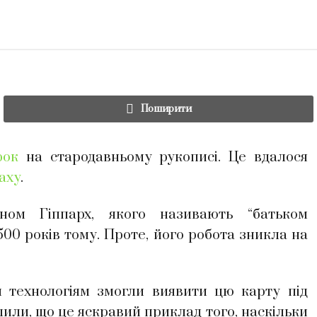
Поширити
рок
на стародавньому рукописі. Це вдалося
laxy
.
оном Гіппарх, якого називають “батьком
1500 років тому. Проте, його робота зникла на
 технологіям змогли виявити цю карту під
лили, що це яскравий приклад того, наскільки