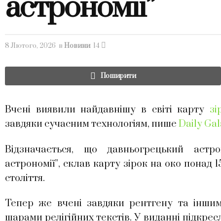
астрономії”
8 Лютого, 2026
в
Новини
14
Поширити
Вчені виявили найдавнішу в світі карту
зі
завдяки сучасним технологіям, пише
Daily Ga
Відзначається, що давньогрецький астр
астрономії”, склав карту зірок на око понад 
століття.
Тепер же вчені завдяки рентгену та іншим
шарами релігійних текстів. У виданні підкрес