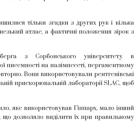
ишилися тільки згадки з других рук і кілька
рнезький атлас, а фактичні положення зірок з
мберга з Сорбонського університету в
ої писемності на палімпсесті, пергаментному
овторно. Вони використовували рентгенівські
ьній прискорювальній лабораторії SLAC, щоб
ило, яке використовував Гіппарх, мало інший
ня, що дозволяло виділити їх при правильному