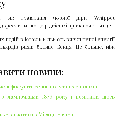
ку
, як гравітація чорної діри Whippet
підкреслили, що це рідкісне і вражаюче явище.
одій в історії: кількість вивільненої енергії
льярдів разів більше Сонця. Це більше, ніж
авити новини:
вчені фіксують серію потужних спалахів
 з лампочками 1879 року і помітили щось
же врізатися в Місяць, – вчені