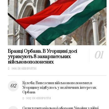
Бранці Орбана. В Угорщині досі
утримують 8 закарпатських
військовополонених
966 ПОШИРИТИ
Кулеба: Вивезення військовополонених в
Угорщину відбулось у політичних інтересах
Орбана
932 ПОШИРИТИ
Сили територіальної оборони України у війні.