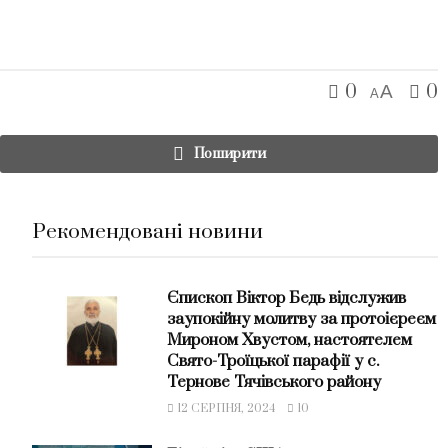
0
0
A
A
Поширити
Рекомендовані новини
Єпископ Віктор Бедь відслужив
заупокійну молитву за протоієреєм
Мироном Хвустом, настоятелем
Свято-Троїцької парафії у с.
Тернове Тячівського району
12 СЕРПНЯ, 2024
10