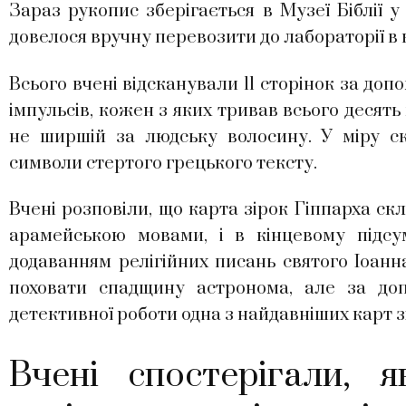
Зараз рукопис зберігається в Музеї Біблії у
довелося вручну перевозити до лабораторії в
Всього вчені відсканували 11 сторінок за до
імпульсів, кожен з яких тривав всього десять 
не ширшій за людську волосину. У міру ск
символи стертого грецького тексту.
Вчені розповіли, що карта зірок Гіппарха ск
арамейською мовами, і в кінцевому підс
додаванням релігійних писань святого Іоан
поховати спадщину астронома, але за доп
детективної роботи одна з найдавніших карт з
Вчені спостерігали, 