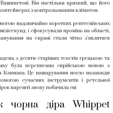
 Вашингтоні. Він настільки крихкий, що його
 контейнерах з контрольованим кліматом.
помогою надзвичайно коротких рентгенівських
мілісекунд, і сфокусували промінь на області,
анування на екрані стали чітко з’являтися
ладена з десяти старіших текстів грецькою та
умку була переписана сирійською мовою з
на Климака. Це нашарування могло назавжди
омогою сучасних інструментів і ретельної
ірок нарешті знову побачила сві
як чорна діра Whippet