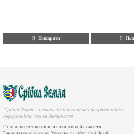
Поширити
Пош
"Срібна Земля" – незалежна національно-патріотична та
інформаційна газета Закарпаття.
Головною метою є висвітлення подій із життя
Закарпатського краю, України, та світу, публікації