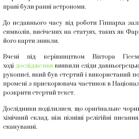
праві були ранні астрономи.
До недавнього часу від роботи Гіппарха зал
символів, висічених на статуях, таких як Фа
його карти зникли.
Вчені під керівництвом Віктора Гісе
ході
дослідження
виявили сліди давньогрецьк
рукописі, який був стертий і використаний п
промені з прискорювача частинок в Націонал
розкрити стертий текст.
Дослідники поділилися, що оригінальне чорн
хімічний склад, ніж пізніші релігійні писан
скануванні.