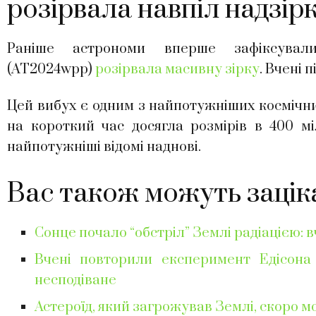
розірвала навпіл надзір
Раніше астрономи вперше зафіксували
(AT2024wpp)
розірвала масивну зірку
. Вчені 
Цей вибух є одним з найпотужніших космічних п
на короткий час досягла розмірів в 400 мі
найпотужніші відомі наднові.
Вас також можуть зацік
Сонце почало “обстріл” Землі радіацією: 
Вчені повторили експеримент Едісона
несподіване
Астероїд, який загрожував Землі, скоро мо