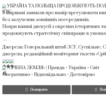
УКРАЇНА ТА ПОЛЬЩА ПРОДОВЖУЮТЬ ПОЛІ
У Варшаві заявили про намір врегулювати нин
без залучення зовнішніх посередників.
Попри наявні дискусії з окремих історичних т
продовжують стратегічну співпрацю в умовах 
—
Джерела: Генеральний штаб ЗСУ, Суспільне, Сл
джерела, редакційний моніторинг газети «Срі
«СРІБНА ЗЕМЛЯ» | Правда • Україна • Світ
Оперативно • Відповідально • Достовірно
Поширити
Пош