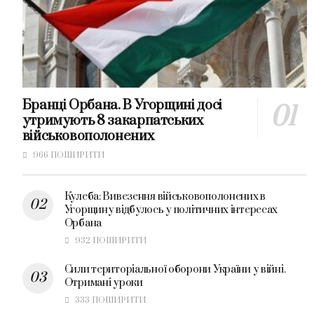
Бранці Орбана. В Угорщині досі
утримують 8 закарпатських
військовополонених
966 ПОШИРИТИ
Кулеба: Вивезення військовополонених в
Угорщину відбулось у політичних інтересах
Орбана
932 ПОШИРИТИ
Сили територіальної оборони України у війні.
Отримані уроки
333 ПОШИРИТИ