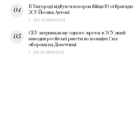
В Ужгороді відбувся похорон бійця 10-ої бригади
ЗСУ Йосипа Антоні
320 ПОШИРИТИ
СБУ затримала ще одного «крота» в ЗСУ, який
наводив російські ракети по позиціях Сил
оборони на Донеччині
267 ПОШИРИТИ