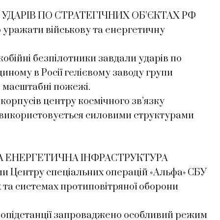
УДАРІВ ПО СТРАТЕГІЧНИХ ОБ’ЄКТАХ РФ
 уражати військову та енергетичну
обійні безпілотники завдали ударів по
ному в Росії гелієвому заводу групи
о масштабні пожежі.
орпусів центру космічного зв’язку
й використовується силовими структурами
ТА ЕНЕРГЕТИЧНА ІНФРАСТРУКТУРА
ли Центру спеціальних операцій «Альфа» СБУ
х та системах протиповітряної оборони
тропідстанції запроваджено особливий режим