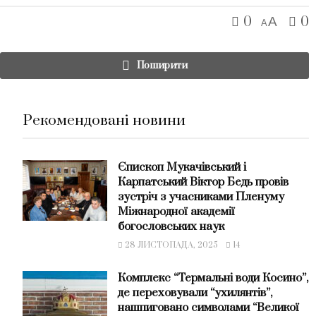
0
0
A
A
Поширити
Рекомендовані новини
Єпископ Мукачівський і
Карпатський Віктор Бедь провів
зустріч з учасниками Пленуму
Міжнародної академії
богословських наук
28 ЛИСТОПАДА, 2025
14
Комплекс “Термальні води Косино”,
де переховували “ухилянтів”,
нашпиговано символами “Великої