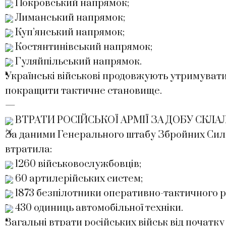
Покровський напрямок;
Лиманський напрямок;
Куп’янський напрямок;
Костянтинівський напрямок;
Гуляйпільський напрямок.
Українські військові продовжують утримуват
покращити тактичне становище.
—
ВТРАТИ РОСІЙСЬКОЇ АРМІЇ ЗА ДОБУ СКЛАЛ
За даними Генерального штабу Збройних Сил У
втратила:
1260 військовослужбовців;
60 артилерійських систем;
1873 безпілотники оперативно-тактичного р
430 одиниць автомобільної техніки.
Загальні втрати російських військ від поча