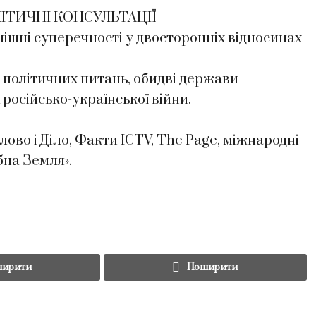
ТИЧНІ КОНСУЛЬТАЦІЇ
ішні суперечності у двосторонніх відносинах
а політичних питань, обидві держави
російсько-української війни.
ово і Діло, Факти ICTV, The Page, міжнародні
бна Земля».
ирити
Поширити