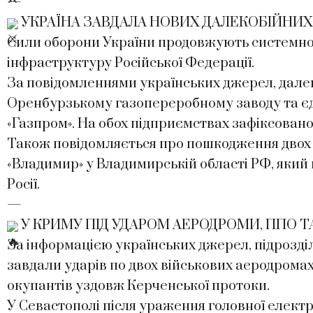
—
УКРАЇНА ЗАВДАЛА НОВИХ ДАЛЕКОБІЙНИХ 
Сили оборони України продовжують системно
інфраструктуру Російської Федерації.
За повідомленнями українських джерел, далек
Оренбурзькому газопереробному заводу та єди
«Газпром». На обох підприємствах зафіксован
Також повідомляється про пошкодження двох к
«Владимир» у Владимирській області РФ, яки
Росії.
—
У КРИМУ ПІД УДАРОМ АЕРОДРОМИ, ППО 
За інформацією українських джерел, підрозді
завдали ударів по двох військових аеродрома
окупантів уздовж Керченської протоки.
У Севастополі після ураження головної елек