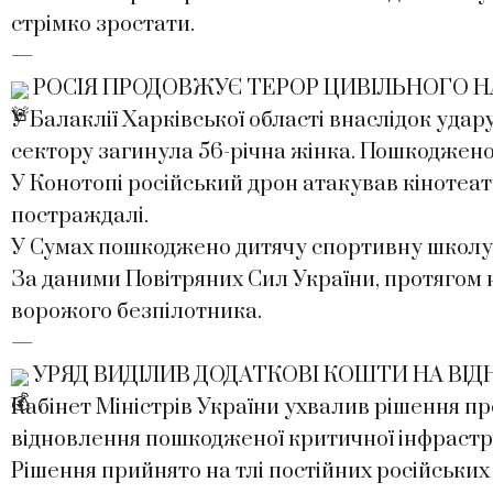
стрімко зростати.
—
РОСІЯ ПРОДОВЖУЄ ТЕРОР ЦИВІЛЬНОГО Н
У Балаклії Харківської області внаслідок уда
сектору загинула 56-річна жінка. Пошкоджено
У Конотопі російський дрон атакував кінотеатр
постраждалі.
У Сумах пошкоджено дитячу спортивну школу
За даними Повітряних Сил України, протягом н
ворожого безпілотника.
—
УРЯД ВИДІЛИВ ДОДАТКОВІ КОШТИ НА ВІ
Кабінет Міністрів України ухвалив рішення п
відновлення пошкодженої критичної інфрастру
Рішення прийнято на тлі постійних російських 