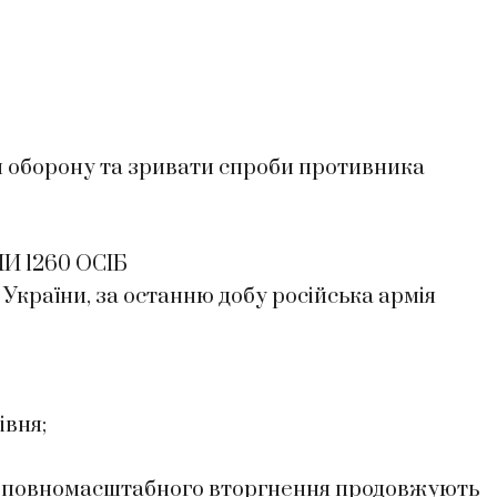
и оборону та зривати спроби противника
И 1260 ОСІБ
країни, за останню добу російська армія
івня;
тку повномасштабного вторгнення продовжують