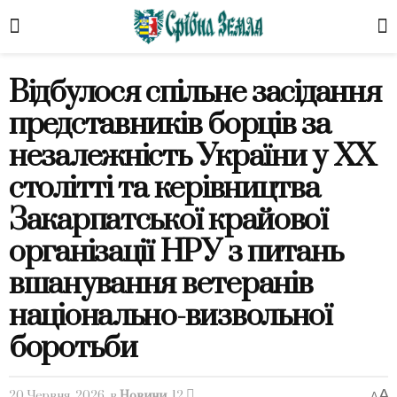
Відбулося спільне засідання
представників борців за
незалежність України у ХХ
столітті та керівництва
Закарпатської крайової
організації НРУ з питань
вшанування ветеранів
національно-визвольної
боротьби
A
20 Червня, 2026
в
Новини
12
A