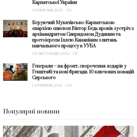
Карпатської України
15 БЕРЕЗНЯ, 2025
12
Керуючий Мукачівсько-Карпатською
єпархією єпископ Віктор Бедь провів зустріч з
архімандритом Спиридоном Дудиним та
протоієреєм Іллею Канакіним з питань
навчального процесу в УУБА
15 ЛИСТОПАДА, 2024
17
Генерали – на фронт, скорочення ледарів у
Генштабі та нові бригади. 10 ключових новацій
Сирського
24 ЧЕРВНЯ, 2024
25
Популярні новини