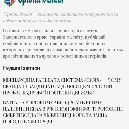
"Срібна Земля" – незалежна національно-патріотична та
інформаційна газета Закарпаття.
Головною метою є висвітлення подій із життя
Закарпатського краю, України, та світу, публікації
соціально-політичних, національно-патріотичних,
історично-краєзнавчих, комерційно-економічних, освітньо-
просвітницьких та духовно-релегійних матеріалів.
Недавні записи
МІЖНАРОДНА ГАНЬБА ТА СИСТЕМА «СВОЇХ» — ЧОМУ
СKАНДАЛ З КАНДИДАТОМ ДО МКС ЦЕ ЧЕРГОВИЙ
ПРОВАЛ КАДРОВОЇ ПОЛІТИКИ ДЕРЖАВИ
ВАТРА НА ВОРОЖОМУ АЕРОДРОМІ В КРИМУ,
ПАЛИВНИЙ КРАХ В РФ, ВІКОПОМНІ 369-ТІ РОКОВИНИ
СМЕРТІ БОГДАНА ХМЕЛЬНИЦЬКОГО ТА ЗМІНА
ПОГОДИ В УЖГОРОДІ