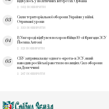
відбулось у політичних інтересах Орбана
932 ПОШИРИТИ
Сили територіальної оборони України у війні.
Отримані уроки
333 ПОШИРИТИ
В Ужгороді відбувся похорон бійця 10-ої бригади ЗСУ
Йосипа Антоні
321 ПОШИРИТИ
СБУ затримала ще одного «крота» в ЗСУ, який
наводив російські ракети по позиціях Сил оборони
на Донеччині
267 ПОШИРИТИ