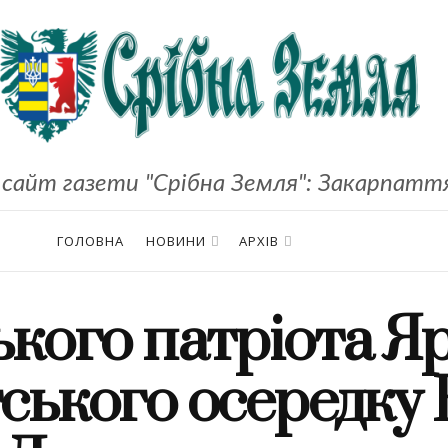
сайт газети "Срібна Земля": Закарпаття,
ГОЛОВНА
НОВИНИ
АРХІВ
ького патріота Яр
тського осередку