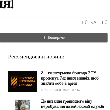
я!
0
0
A
A
Поширити
Рекомендовані новини
3 – тя штурмова бригада ЗСУ
пропонує 7-денний вишкіл, щоб
знайти себе в армії
18 БЕРЕЗНЯ, 2024
343
До питання граничного віку
перебування на військовій службі