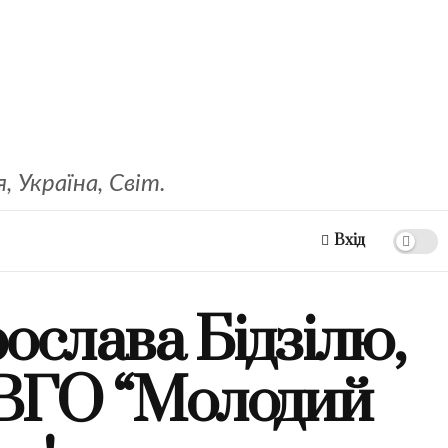
 Україна, Світ.
Вхід
ослава Бідзілю,
 ВГО “Молодий