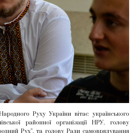
 Народного Руху України вітає українського
івської районної організації НРУ, голову
одний Рух”, та голову Ради самоврядування