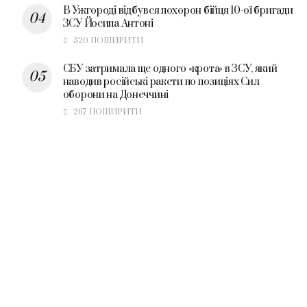
В Ужгороді відбувся похорон бійця 10-ої бригади
ЗСУ Йосипа Антоні
320 ПОШИРИТИ
СБУ затримала ще одного «крота» в ЗСУ, який
наводив російські ракети по позиціях Сил
оборони на Донеччині
267 ПОШИРИТИ