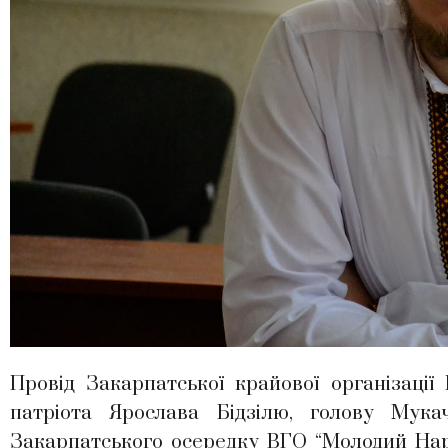
Провід Закарпатської крайової організації
патріота Ярослава Бідзілю, голову Мукач
Закарпатського осередку ВГО “Молодий Нар