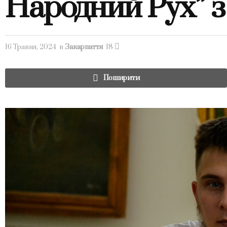
Народний Рух” 
16 Травня, 2024
в
Закарпаття
18
Поширити