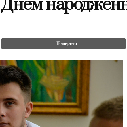
з Днем народженн
Поширити