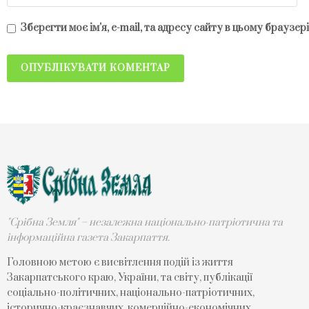
Зберегти моє ім'я, e-mail, та адресу сайту в цьому браузе
"Срібна Земля" – незалежна національно-патріотична та
інформаційна газета Закарпаття.
Головною метою є висвітлення подій із життя
Закарпатського краю, України, та світу, публікації
соціально-політичних, національно-патріотичних,
історично-краєзнавчих, комерційно-економічних,