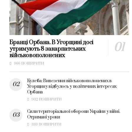
Бранці Орбана. В Угорщині досі
утримують 8 закарпатських
військовополонених
966 ПОШИРИТИ
Кулеба: Вивезення військовополонених в
Угорщину відбулось у політичних інтересах
Орбана
932 ПОШИРИТИ
Сили територіальної оборони України у війні.
Отримані уроки
333 ПОШИРИТИ