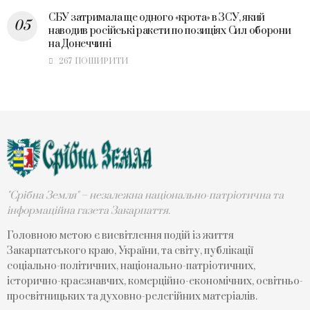
СБУ затримала ще одного «крота» в ЗСУ, який
наводив російські ракети по позиціях Сил оборони
на Донеччині
267 ПОШИРИТИ
"Срібна Земля" – незалежна національно-патріотична та
інформаційна газета Закарпаття.
Головною метою є висвітлення подій із життя
Закарпатського краю, України, та світу, публікації
соціально-політичних, національно-патріотичних,
історично-краєзнавчих, комерційно-економічних, освітньо-
просвітницьких та духовно-релегійних матеріалів.