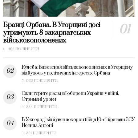
Бранці Орбана. В Угорщині досі
утримують 8 закарпатських
військовополонених
966 ПОШИРИТИ
Кулеба: Вивезення військовополонених в Угорщину
відбулось у політичних інтересах Орбана
932 ПОШИРИТИ
Сили територіальної оборони України у війні.
Отримані уроки
333 ПОШИРИТИ
В Ужгороді відбувся похорон бійця 10-ої бригади ЗСУ
Йосипа Антоні
321 ПОШИРИТИ