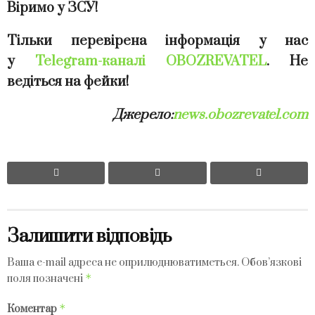
Віримо у ЗСУ!
Тільки перевірена інформація у нас
у
Telegram-каналі OBOZREVATEL
. Не
ведіться на фейки!
Джерело:
news.obozrevatel.com
Залишити відповідь
Ваша e-mail адреса не оприлюднюватиметься.
Обов’язкові
*
поля позначені
*
Коментар