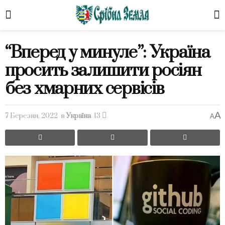
“Вперед у минуле”: Україна
просить залишити росіян
без хмарних сервісів
A
7 Березня, 2022
в
Україна
13
A