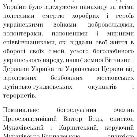
України було відслужено панахиду за всіма
полеглими смертю хоробрих і героїв
українськими воїнами, добровольцями,
волонтерами, полоненими і мирними
співвітчизниками, які віддали свої життя в
обороні своїх сімей, усього боголюбивого
українського народу, нашої земної Вітчизни і
Держави Україна та Української Церкви від
віроломних безбожних московських
путінсько-гундяєвських окупантів і
терористів.
Поминальне богослужіння очолив
Преосвященніший Віктор Бедь, єпископ
Мукачівський і Карпатський, керуючий
Мукачівсько-Карпатською єпархією