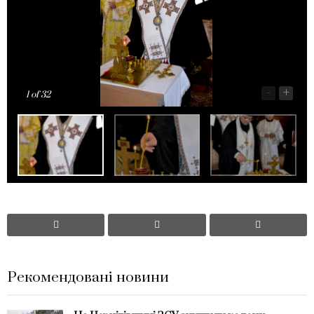
-
+
1
of 32
Рекомендовані новини