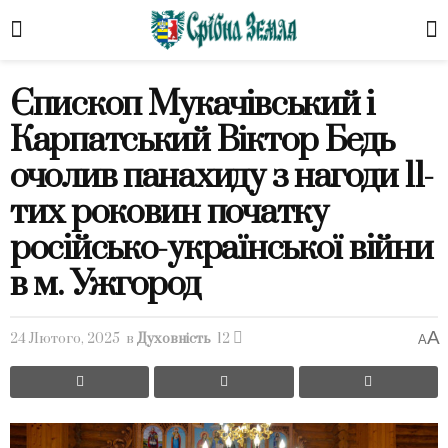
Єпископ Мукачівський і
Карпатський Віктор Бедь
очолив панахиду з нагоди 11-
тих роковин початку
російсько-української війни
в м. Ужгород
A
24 Лютого, 2025
в
Духовність
12
A