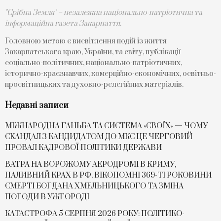
"Срібна Земля" – незалежна національно-патріотична та
інформаційна газета Закарпаття.
Головною метою є висвітлення подій із життя
Закарпатського краю, України, та світу, публікації
соціально-політичних, національно-патріотичних,
історично-краєзнавчих, комерційно-економічних, освітньо-
просвітницьких та духовно-релегійних матеріалів.
Недавні записи
МІЖНАРОДНА ГАНЬБА ТА СИСТЕМА «СВОЇХ» — ЧОМУ
СKАНДАЛ З КАНДИДАТОМ ДО МКС ЦЕ ЧЕРГОВИЙ
ПРОВАЛ КАДРОВОЇ ПОЛІТИКИ ДЕРЖАВИ
ВАТРА НА ВОРОЖОМУ АЕРОДРОМІ В КРИМУ,
ПАЛИВНИЙ КРАХ В РФ, ВІКОПОМНІ 369-ТІ РОКОВИНИ
СМЕРТІ БОГДАНА ХМЕЛЬНИЦЬКОГО ТА ЗМІНА
ПОГОДИ В УЖГОРОДІ
КАТАСТРОФА 5 СЕРПНЯ 2026 РОКУ: ПОЛІТИКО-