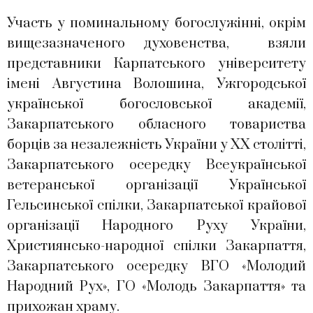
Участь у поминальному богослужінні, окрім
вищезазначеного духовенства, взяли
представники Карпатського університету
імені Августина Волошина, Ужгородської
української богословської академії,
Закарпатського обласного товариства
борців за незалежність України у ХХ столітті,
Закарпатського осередку Всеукраїнської
ветеранської організації Української
Гельсинської спілки, Закарпатської крайової
організації Народного Руху України,
Християнсько-народної спілки Закарпаття,
Закарпатського осередку ВГО «Молодий
Народний Рух», ГО «Молодь Закарпаття» та
прихожан храму.