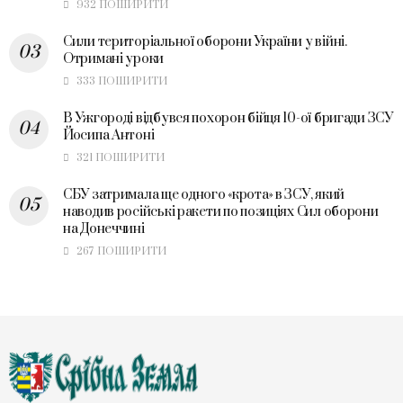
932 ПОШИРИТИ
Сили територіальної оборони України у війні.
Отримані уроки
333 ПОШИРИТИ
В Ужгороді відбувся похорон бійця 10-ої бригади ЗСУ
Йосипа Антоні
321 ПОШИРИТИ
СБУ затримала ще одного «крота» в ЗСУ, який
наводив російські ракети по позиціях Сил оборони
на Донеччині
267 ПОШИРИТИ