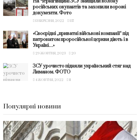
На Чернігівщині ЗСУ знищили колону
російських окупантів та захопили ворожі
документи. Фото
13 БЕРЕЗНЯ, 2022
137
«Своєрідні „приватні військові компанії“ під
патронатом проросійської церкви діють і в
Україні…»
29 ЖОВТНЯ, 2023
20
ЗСУ урочисто підняли український стяг над
Лиманом. ФОТО
4 ЖОВТНЯ, 2022
11
Популярні новини