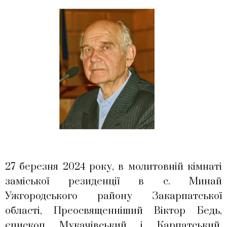
27 березня 2024 року, в молитовній кімнаті
заміської резиденції в с. Минай
Ужгородського району Закарпатської
області, Преосвященніший Віктор Бедь,
єпископ Мукачівський і Карпатський,