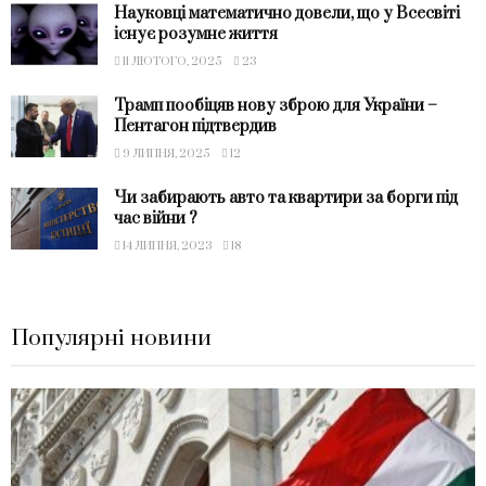
Науковці математично довели, що у Всесвіті
існує розумне життя
11 ЛЮТОГО, 2025
23
Трамп пообіцяв нову зброю для України –
Пентагон підтвердив
9 ЛИПНЯ, 2025
12
Чи забирають авто та квартири за борги під
час війни ?
14 ЛИПНЯ, 2023
18
Популярні новини