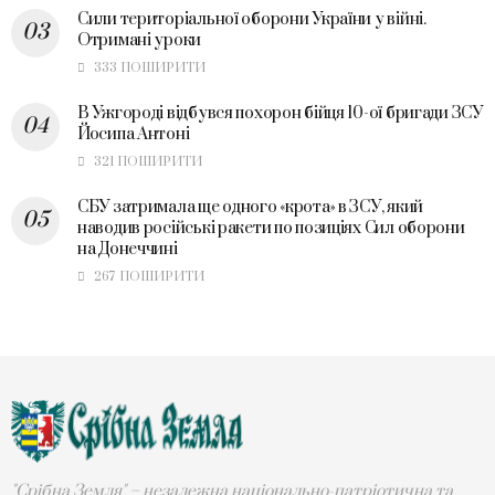
Сили територіальної оборони України у війні.
Отримані уроки
333 ПОШИРИТИ
В Ужгороді відбувся похорон бійця 10-ої бригади ЗСУ
Йосипа Антоні
321 ПОШИРИТИ
СБУ затримала ще одного «крота» в ЗСУ, який
наводив російські ракети по позиціях Сил оборони
на Донеччині
267 ПОШИРИТИ
"Срібна Земля" – незалежна національно-патріотична та