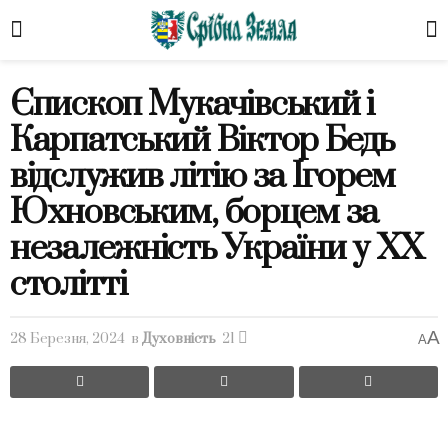
Єпископ Мукачівський і
Карпатський Віктор Бедь
відслужив літію за Ігорем
Юхновським, борцем за
незалежність України у ХХ
столітті
A
28 Березня, 2024
в
Духовність
21
A