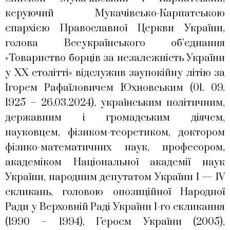
керуючий Мукачівсько-Карпатською
єпархією Православної Церкви України,
голова Всеукраїнського об’єднання
«Товариство борців за незалежність України
у ХХ столітті» відслужив заупокійну літію за
Ігорем Рафаїловичем Юхновським (01. 09.
1925 – 26.03.2024), українським політичним,
державним і громадським діячем,
науковцем, фізиком-теоретиком, доктором
фізико-математичних наук, професором,
академіком Національної академії наук
України, народним депутатом України І — IV
скликань, головою опозиційної Народної
Ради у Верховній Раді України І-го скликання
(1990 – 1994), Героєм України (2005),