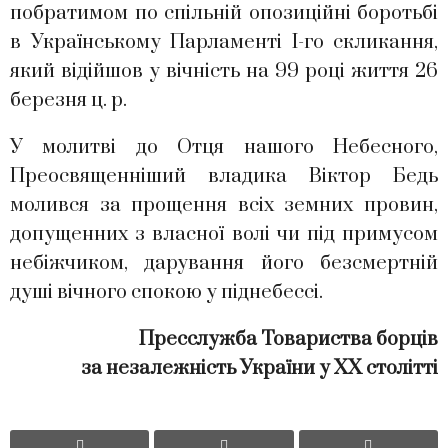
побратимом по спільній опозиційні боротьбі
в Українському Парламенті І-го скликання,
який відійшов у вічність на 99 році життя 26
березня ц. р.
У молитві до Отця нашого Небесного,
Преосвященніший владика Віктор Бедь
молився за прощення всіх земних провин,
допущенних з власної волі чи під примусом
небіжчиком, дарування його безсмертній
душі вічного спокою у піднебессі.
Пресслужба Товариства борців
за незалежність України у ХХ столітті