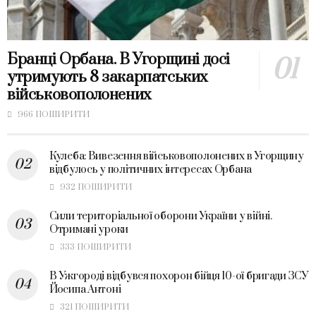
Бранці Орбана. В Угорщині досі
утримують 8 закарпатських
військовополонених
966 ПОШИРИТИ
Кулеба: Вивезення військовополонених в Угорщину
відбулось у політичних інтересах Орбана
932 ПОШИРИТИ
Сили територіальної оборони України у війні.
Отримані уроки
333 ПОШИРИТИ
В Ужгороді відбувся похорон бійця 10-ої бригади ЗСУ
Йосипа Антоні
321 ПОШИРИТИ