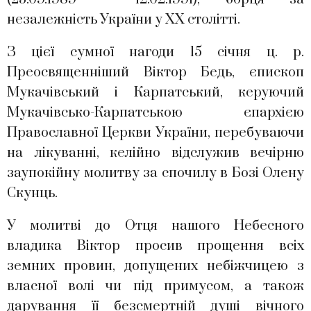
незалежність України у ХХ столітті.
З цієї сумної нагоди 15 січня ц. р.
Преосвященніший Віктор Бедь, єпископ
Мукачівський і Карпатський, керуючий
Мукачівсько-Карпатською єпархією
Православної Церкви України, перебуваючи
на лікуванні, келійно відслужив вечірню
заупокійну молитву за спочилу в Бозі Олену
Скунць.
У молитві до Отця нашого Небесного
владика Віктор просив прощення всіх
земних провин, допущених небіжчицею з
власної волі чи під примусом, а також
дарування її безсмертній душі вічного