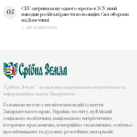
СБУ затримала ще одного «крота» в ЗСУ, який
наводив російські ракети по позиціях Сил оборони
на Донеччині
267 ПОШИРИТИ
"Срібна Земля" – незалежна національно-патріотична та
інформаційна газета Закарпаття.
Головною метою є висвітлення подій із життя
Закарпатського краю, України, та світу, публікації
соціально-політичних, національно-патріотичних,
історично-краєзнавчих, комерційно-економічних, освітньо-
просвітницьких та духовно-релегійних матеріалів.