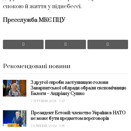
спокою й життя у піднебессі.
Пресслужба МКЄ ПЦУ
Рекомендовані новини
З другої спроби заступницею голови
Закарпатської облради обрали експомічницю
Балоги – Андріану Сушко
3 ГРУДНЯ, 2021
27
Президент Естонії: членство України в НАТО
не може бути предметом переговорів
9 ЛИПНЯ, 2024
18