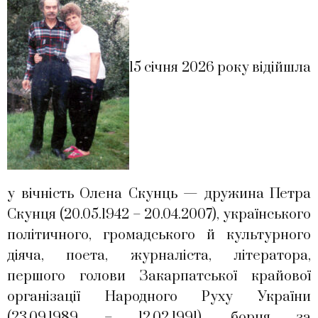
15 січня 2026 року відійшла
у вічність Олена Скунць — дружина Петра
Скунця (20.05.1942 – 20.04.2007), українського
політичного, громадського й культурного
діяча, поета, журналіста, літератора,
першого голови Закарпатської крайової
організації Народного Руху України
(23.09.1989 – 12.02.1991), борця за