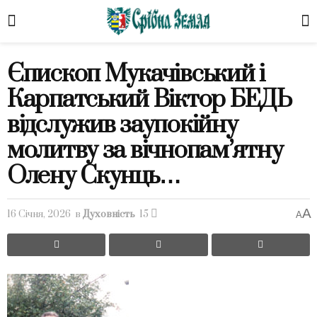
Єпископ Мукачівський і
Карпатський Віктор БЕДЬ
відслужив заупокійну
молитву за вічнопам’ятну
Олену Скунць…
A
16 Січня, 2026
в
Духовність
15
A