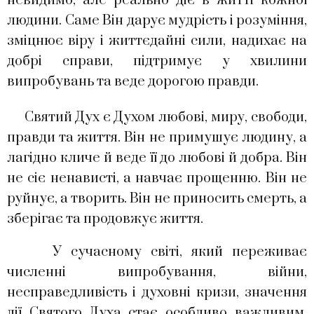
невидимо, але реально діє в житті кожної
людини. Саме Він дарує мудрість і розуміння,
зміцнює віру і життєдайні сили, надихає на
добрі справи, підтримує у хвилини
випробувань та веде дорогою правди.
Святий Дух є Духом любові, миру, свободи,
правди та життя. Він не примушує людину, а
лагідно кличе й веде її до любові й добра. Він
не сіє ненависті, а навчає прощенню. Він не
руйнує, а творить. Він не приносить смерть, а
зберігає та продовжує життя.
У сучасному світі, який переживає
численні випробування, війни,
несправедливість і духовні кризи, значення
дії Святого Духа стає особливо важливим.