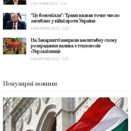
20 СІЧНЯ, 2024
24
“Це божевілля”: Трамп назвав точне число
загиблих у війні проти України
8 ЖОВТНЯ, 2025
22
На Закарпатті викрили масштабну схему
розкрадання палива з тепловозів
«Укрзалізниці»
8 ВЕРЕСНЯ, 2024
27
Популярні новини