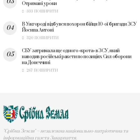
Отримані уроки
333 ПОШИРИТИ
В Ужгороді відбувся похорон бійця 10-ої бригади ЗСУ
Йосипа Антоні
320 ПОШИРИТИ
СБУ затримала ще одного «крота» в ЗСУ, який
наводив російські ракети по позиціях Сил оборони
на Донеччині
267 ПОШИРИТИ
"Срібна Земля" – незалежна національно-патріотична та
інформаційна газета Закарпаття.