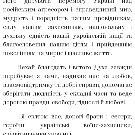
Його дарувати перемогу Україні над
російським агресором і справедливий мир,
мудрість і порядність нашим провідникам,
силу нашим захисникам, національну і
духовну єдність нашій українській нації та
благословення нашим дітям і прийдешнім
поколінням на мирне і щасливе життя.
Нехай благодать Святого Духа завжди
перебуває з нами, надихає нас на любов,
взаємопідтримку та добрі справи, допомагає
зберігати людяність у складні часи та веде
дорогою правди, свободи, гідності й любові.
Зі святом вас, дорогі брати і сестри,
героїчні українські воїни-захисники,
співвітчизники українці!