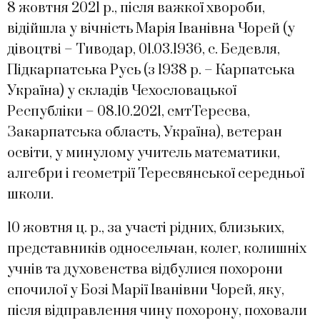
8 жовтня 2021 р., після важкої хвороби,
відійшла у вічність Марія Іванівна Чорей (у
дівоцтві – Тиводар, 01.03.1936, с. Бедевля,
Підкарпатська Русь (з 1938 р. – Карпатська
Україна) у складів Чехословацької
Республіки – 08.10.2021, смтТересва,
Закарпатська область, Україна), ветеран
освіти, у минулому учитель математики,
алгебри і геометрії Тересвянської середньої
школи.
10 жовтня ц. р., за участі рідних, близьких,
представників односельчан, колег, колишніх
учнів та духовенства відбулися похорони
спочилої у Бозі Марії Іванівни Чорей, яку,
після відправлення чину похорону, поховали