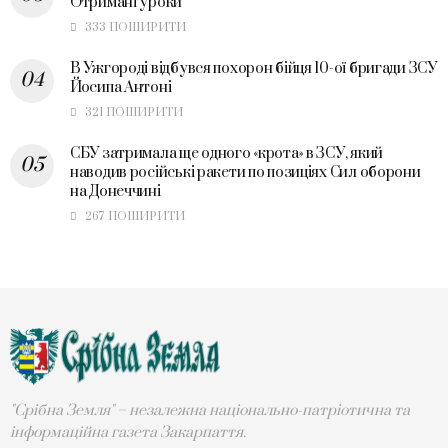
Отримані уроки
333 ПОШИРИТИ
В Ужгороді відбувся похорон бійця 10-ої бригади ЗСУ
Йосипа Антоні
321 ПОШИРИТИ
СБУ затримала ще одного «крота» в ЗСУ, який
наводив російські ракети по позиціях Сил оборони
на Донеччині
267 ПОШИРИТИ
"Срібна Земля" – незалежна національно-патріотична та
інформаційна газета Закарпаття.