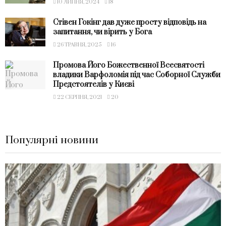
10 ЛИПНЯ, 2024
18
Стівен Гокінг дав дуже просту відповідь на
запитання, чи вірить у Бога
26 ТРАВНЯ, 2025
16
Промова Його Божественної Всесвятості
владики Варфоломія під час Соборної Служби
Предстоятелів у Києві
22 СЕРПНЯ, 2021
20
Популярні новини