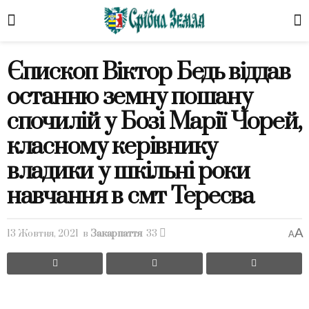
Єпископ Віктор Бедь віддав
останню земну пошану
спочилій у Бозі Марії Чорей,
класному керівнику
владики у шкільні роки
навчання в смт Тересва
A
13 Жовтня, 2021
в
Закарпаття
33
A