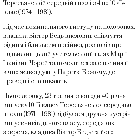
Тересвянській середній школі з 4 по 10 «Б»
клас (1974 – 1981).
Під час поминального виступу на похоронах,
владика Віктор Бедь висловив співчуття
рідним і близьким покійної, розповів про
подвижницький учительський шлях Марії
Іванівни Чорей та помолився за спасіння її
вічно живої душі у Царстві Божому, де
праведні спочивають.
Цього ж року, 23 травня, з нагоди 40-річчя
випуску 10-Б класу Тересвянської середньої
школи (1971 – 1981) відбулася дружня зустріч
випускників даного класу, серед яких,
зокрема, владика Віктор Бедь та його