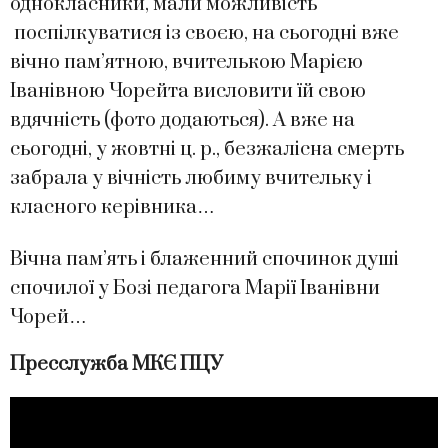
однокласники, мали можливість
поспілкуватися із своєю, на сьогодні вже
вічно пам’ятною, вчителькою Марією
Іванівною Чорейта висловити їй свою
вдячність (фото додаються). А вже на
сьогодні, у жовтні ц. р., безжалісна смерть
забрала у вічність любиму вчительку і
класного керівника…
Вічна пам’ять і блаженний спочинок душі
спочилої у Бозі педагога Марії Іванівни
Чорей…
Пресслужба МКЄ ПЦУ