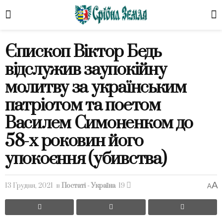
Єпископ Віктор Бедь
відслужив заупокійну
молитву за українським
патріотом та поетом
Василем Симоненком до
58-х роковин його
упокоєння (убивства)
A
13 Грудня, 2021
в
Постаті - Україна
19
A