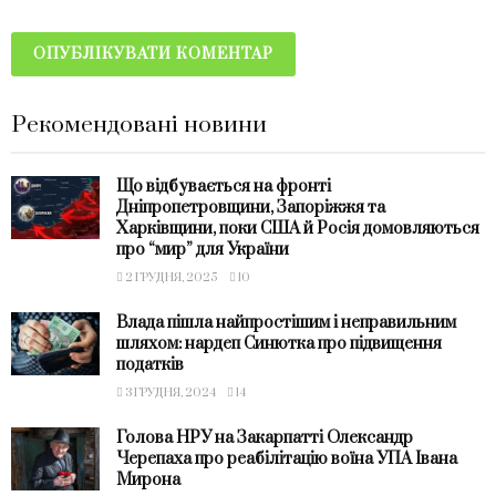
Рекомендовані новини
Що відбувається на фронті
Дніпропетровщини, Запоріжжя та
Харківщини, поки США й Росія домовляються
про “мир” для України
2 ГРУДНЯ, 2025
10
Влада пішла найпростішим і неправильним
шляхом: нардеп Синютка про підвищення
податків
3 ГРУДНЯ, 2024
14
Голова НРУ на Закарпатті Олександр
Черепаха про реабілітацію воїна УПА Івана
Мирона