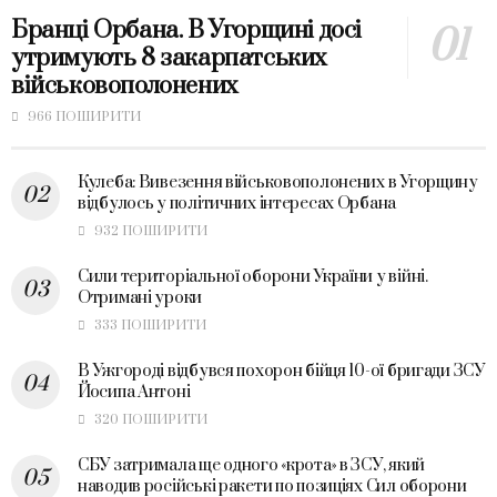
Бранці Орбана. В Угорщині досі
утримують 8 закарпатських
військовополонених
966 ПОШИРИТИ
Кулеба: Вивезення військовополонених в Угорщину
відбулось у політичних інтересах Орбана
932 ПОШИРИТИ
Сили територіальної оборони України у війні.
Отримані уроки
333 ПОШИРИТИ
В Ужгороді відбувся похорон бійця 10-ої бригади ЗСУ
Йосипа Антоні
320 ПОШИРИТИ
СБУ затримала ще одного «крота» в ЗСУ, який
наводив російські ракети по позиціях Сил оборони