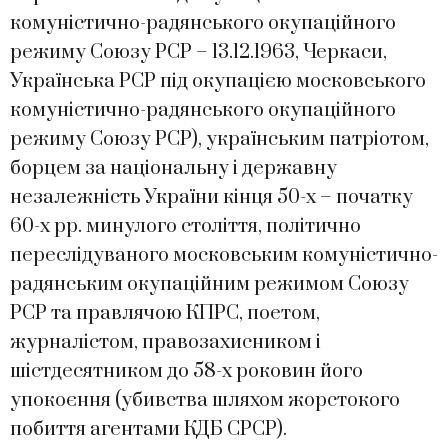
комуністично-радянського окупаційного
режиму Союзу РСР – 13.12.1963, Черкаси,
Українська РСР під окупацією московського
комуністично-радянського окупаційного
режиму Союзу РСР), українським патріотом,
борцем за національну і державну
незалежність України кінця 50-х – початку
60-х рр. минулого століття, політично
переслідуваного московським комуністично-
радянським окупаційним режимом Союзу
РСР та правлячою КПРС, поетом,
журналістом, правозахисником і
шістдесятником до 58-х роковин його
упокоєння (убивства шляхом жорстокого
побиття агентами КДБ СРСР).