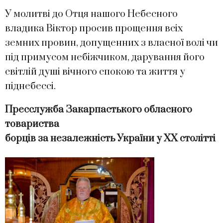
У молитві до Отця нашого Небесного
владика Віктор просив прощення всіх
земних провин, допущенних з власної волі чи
під примусом небіжчиком, дарування його
світлій душі вічного спокою та життя у
піднебессі.
Пресслужба
Закарпастького обласного
товариства
борців за незалежність України у ХХ столітті