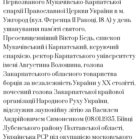
Первозваного Мукачівсько-Карпатської
єпархії Православної Церкви України в м.
Ужгород (вул. Ференца ІІ Ракоці, 18 А) у день
ушанування пам’яті святого,
Преосвященніший Віктор Бедь, єпископ
Мукачівський і Карпатський, керуючий
єпархією, ректор Карпатського університету
імені Августина Волошина, голова
Закарпатського обласного товариства
борців за незалежність України у ХХ столітті,
почесний голова Закарпатської крайової
організації Народного Руху України,
відслужив заупокійну літію за Василем
Андрійовичем Симоненком (08.01.1935, Біївці
Лубенського району Полтавської області,
Українська РСР під окупацією московського