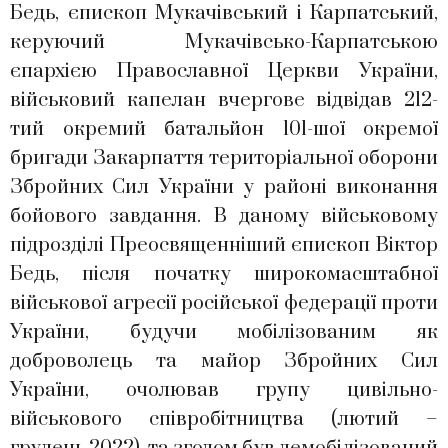
Бедь, єпископ Мукачівський і Карпатський,
керуючий Мукачівсько-Карпатською
єпархією Православної Церкви України,
військовий капелан вчергове відвідав 212-
тий окремий батальйон 101-шої окремої
бригади Закарпаття територіальної оборони
Збройних Сил України у районі виконання
бойового завдання. В даному військовому
підрозділі Преосвященніший єпископ Віктор
Бедь, після початку широкомасштабної
військової агресії російської федерації проти
України, будучи мобілізованим як
доброволець та майор Збройних Сил
України, очолював групу цивільно-
військового співробітництва (лютий –