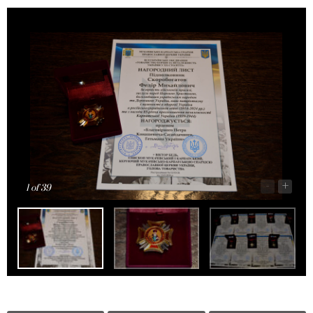
-
+
1
of 39