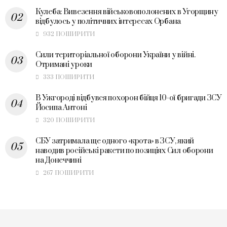
Кулеба: Вивезення військовополонених в Угорщину
відбулось у політичних інтересах Орбана
932 ПОШИРИТИ
Сили територіальної оборони України у війні.
Отримані уроки
333 ПОШИРИТИ
В Ужгороді відбувся похорон бійця 10-ої бригади ЗСУ
Йосипа Антоні
320 ПОШИРИТИ
СБУ затримала ще одного «крота» в ЗСУ, який
наводив російські ракети по позиціях Сил оборони
на Донеччині
267 ПОШИРИТИ