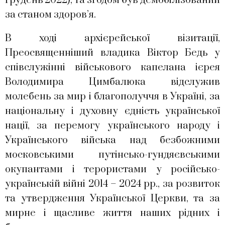
грудень 2022), та згодом був демобілізований
за станом здоров’я.
В ході архієрейської візитації,
Преосвященніший владика Віктор Бедь у
співслужінні військового капелана ієрея
Володимира Цимбалюка відслужив
молебень за мир і благополуччя в Україні, за
національну і духовну єдність української
нації, за перемогу українського народу і
Українського війська над безбожними
московськими путінсько-гундяєвськими
окупантами і терористами у російсько-
українській війні 2014 – 2024 рр., за розвиток
та утвердження Української Церкви, та за
мирне і щасливе життя наших рідних і