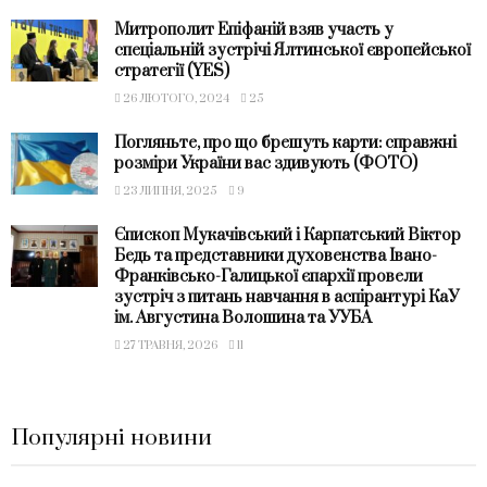
Митрополит Епіфаній взяв участь у
спеціальній зустрічі Ялтинської європейської
стратегії (YES)
26 ЛЮТОГО, 2024
25
Погляньте, про що брешуть карти: справжні
розміри України вас здивують (ФОТО)
23 ЛИПНЯ, 2025
9
Єпископ Мукачівський і Карпатський Віктор
Бедь та представники духовенства Івано-
Франківсько-Галицької єпархії провели
зустріч з питань навчання в аспірантурі КаУ
ім. Августина Волошина та УУБА
27 ТРАВНЯ, 2026
11
Популярні новини