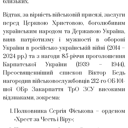
близьких.
Відтак, за вірність військовій присязі, заслуги
перед Церквою Христовою, боголюбивим
українським народом та Державою Україна,
вияв патріотизму і мужності в обороні
України в російсько-українській війні (2014 –
2024 рр.) та з нагоди 85-річчя проголошення
Карпатської України (1939 – 1944),
Преосвященніший єпископ Віктор Бедь
нагородив військовослужбовців 212-го ОБ 101-
шої ОБр Закарпаття ТрО ЗСУ високими
відзнаками, зокрема:
Полковника Сергія Фіськова – орденом
«Хрест за Честь і Віру»;