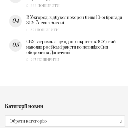
333 ПОШИРИТИ
В Ужгороді відбувся похорон бійця 10-ої бригади
ЗСУ Йосипа Антоні
321 ПОШИРИТИ
СБУ затримала ще одного «крота» в ЗСУ, який
наводив російські ракети по позиціях Сил
оборони на Донеччині
267 ПОШИРИТИ
Категорії новин
Категорії
Обрати категорію
новин