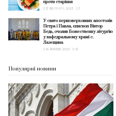
проти старіння
17 ЛЮТОГО, 2025
7
У свято першоверховних апостолів
Петра і Павла, єпископ Віктор
Бедь, очолив Божественну літургію
у кафедральному храмі с.
Лазещина
16 ЛИПНЯ, 2023
47
Популярні новини