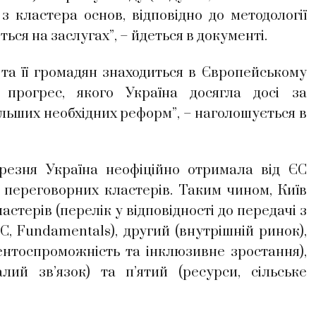
 кластера основ, відповідно до методології
ься на заслугах”, – йдеться в документі.
та її громадян знаходиться в Європейському
 прогрес, якого Україна досягла досі за
льших необхідних реформ”, – наголошується в
ерезня Україна неофіційно отримала від ЄС
и переговорних кластерів. Таким чином, Київ
стерів (перелік у відповідності до передачі з
С, Fundamentals), другий (внутрішній ринок),
рентоспроможність та інклюзивне зростання),
ий зв’язок) та п’ятий (ресурси, сільське