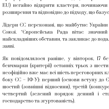
EU) негайно відкрити кластери, починаючи з
розширення та відповідно до підходу, що базуєт
Лідери ЄС переконані, що майбутнє України 
Союзі. “Європейська Рада вітає значний
найскладніших обставин, та закликає до пода
заяві.
Як повідомлялося раніше, у вівторок, 17 б
бенчмарки (критерії) останніх трьох з шест
неофіційно вже має всі шість переговорних кла
боку ЄС – ІФ-У): перший (основи вступу до Є
шостий (зовнішні відносини), третій (конку
четвертий (зелений порядок денний і стал
господарство та згуртованість).