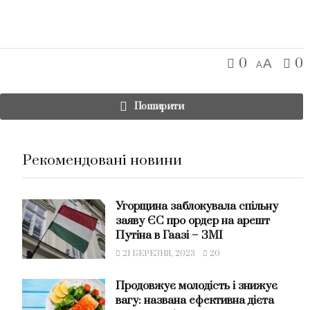
0
0
A
A
Поширити
Рекомендовані новини
Угорщина заблокувала спільну
заяву ЄС про ордер на арешт
Путіна в Гаазі – ЗМІ
21 БЕРЕЗНЯ, 2023
20
Продовжує молодість і знижує
вагу: названа ефективна дієта