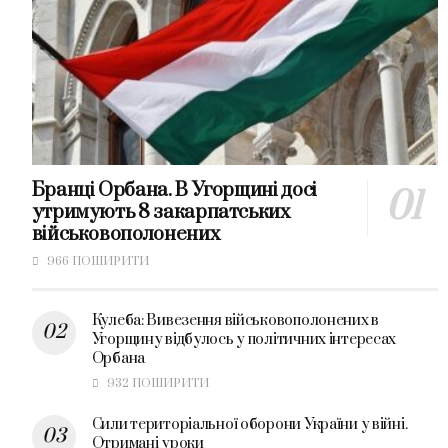
Бранці Орбана. В Угорщині досі
утримують 8 закарпатських
військовополонених
966 ПОШИРИТИ
Кулеба: Вивезення військовополонених в
Угорщину відбулось у політичних інтересах
Орбана
932 ПОШИРИТИ
Сили територіальної оборони України у війні.
Отримані уроки