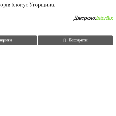
ворів блокує Угорщина.
Джерело:
interfax
ирити
Поширити