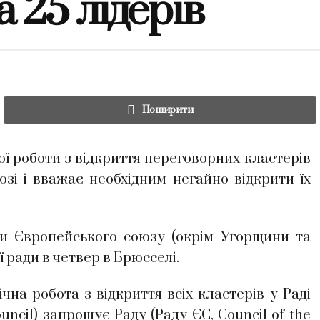
 25 лідерів
Поширити
ї роботи з відкриття переговорних кластерів
зі і вважає необхідним негайно відкрити їх
ми Європейського союзу (окрім Угорщини та
 ради в четвер в Брюсселі.
ічна робота з відкриття всіх кластерів у Раді
ncil) запрошує Раду (Раду ЄС, Council of the