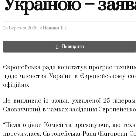
Україною – заява
24 Березня, 2026
в
Новини
11
Поширити
Європейська рада констатує прогрес технічно
щодо членства України в Європейському сою
офіційно.
Це випливає із заяви, ухваленої 25 лідера
Словаччини), в рамках засідання Європейської
“Після оцінки Комісії та враховуючи, що техн
просунулася, Європейська Рада (European Cou