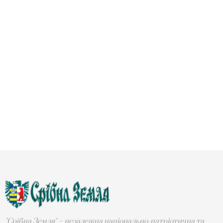
"Срібна Земля" – незалежна національно-патріотична та