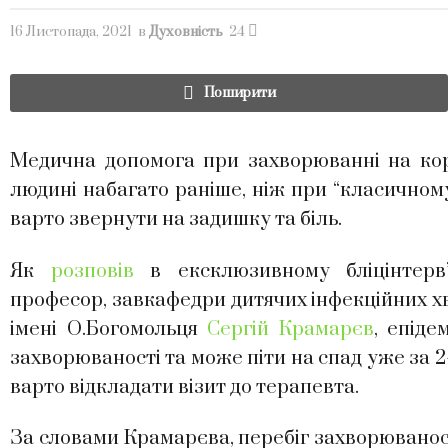
16 Листопада, 2021
в
Духовність
24
Поширити
Медична допомога при захворюванні на ко
людині набагато раніше, ніж при “класичному
варто звернути на задишку та біль.
Як
розповів
в ексклюзивному бліцінтер
професор, завкафедри дитячих інфекційних х
імені О.Богомольця
Сергій Крамарєв
, епіде
захворюваності та може піти на спад уже за 2-
варто відкладати візит до терапевта.
За словами Крамарєва, перебіг захворюваност