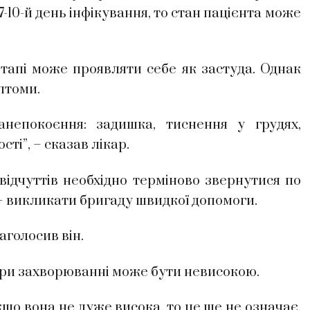
10-й день інфікування, то стан пацієнта може
етапі може проявляти себе як застуда. Однак
птоми.
непокоєння: задишка, тиснення у грудях,
ті”, – сказав лікар.
відчуттів необхідно терміново звернутися по
– викликати бригаду швидкої допомоги.
аголосив він.
ри захворюванні може бути невисокою.
кщо вона не дуже висока, то це ще не означає,