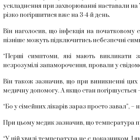
ускладнення при захворюванні наставали на 7-
різко погіршитися вже на 3-4-й день.
Він наголосив, що інфекція на початковому 
пізніше можуть підключитись небезпечні сим
“Перші симптоми, які мають викликати за
незрозумілі запаморочення, провали у свідомос
Він також зазначив, що при виникненні цих 
медичну допомогу. А якщо стан погіршується 
“Бо у сімейних лікарів зараз просто завал”, – н
При цьому медик зазначив, що температура п
“У цій хвилі температура не є показником. І я