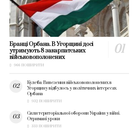
Бранці Орбана. В Угорщині досі
утримують 8 закарпатських
військовополонених
966 ПОШИРИТИ
Кулеба: Вивезення військовополонених в
Угорщину відбулось у політичних інтересах
Орбана
932 ПОШИРИТИ
Сили територіальної оборони України у війні.
Отримані уроки
333 ПОШИРИТИ