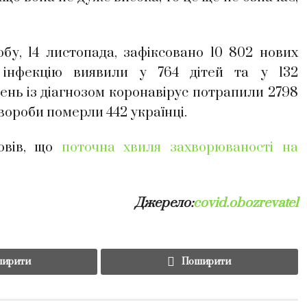
бу, 14 листопада, зафіксовано 10 802 нових
 інфекцію виявили у 764 дітей та у 132
рень із діагнозом коронавірус потрапили 2798
 хвороби померли 442 українці.
овів, що
поточна хвиля захворюваності на
Джерело:
covid.obozrevatel
ирити
Поширити