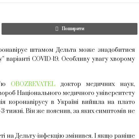
Поширити
ронавірус штамом Дельта може знадобитися
” варіанті COVID-19. Особливу увагу хворому
в’ю
OBOZREVATEL
доктор медичних наук,
вороб Національного медичного університету
мія коронавірусу в Україні вийшла на плато
3 тижні. Він же пояснив, за яких симптомів не
і на Дельту-інфекцію змінився. І якщо раніше