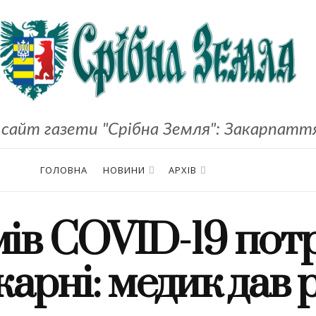
сайт газети "Срібна Земля": Закарпаття,
ГОЛОВНА
НОВИНИ
АРХІВ
ів COVID-19 пот
карні: медик дав