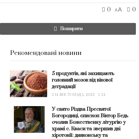
0
0
A
A
Поширити
Рекомендовані новини
5 продуктів, які захищають
головний мозок від вікової
деградації
14 ЛИСТОПАДА, 2023
24
У свято Різдва Пресвятої
Богородиці, єпископ Віктор Бедь
очолив Божественну літургію у
храмі с. Кваси та звершив дві
хіротонії: дияконську та