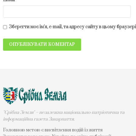
Зберегти моє ім'я, e-mail, та адресу сайту в цьому браузе
"Срібна Земля" – незалежна національно-патріотична та
інформаційна газета Закарпаття.
Головною метою є висвітлення подій із життя