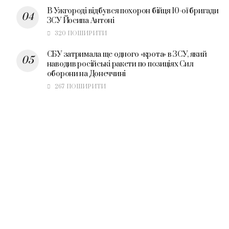
В Ужгороді відбувся похорон бійця 10-ої бригади
ЗСУ Йосипа Антоні
320 ПОШИРИТИ
СБУ затримала ще одного «крота» в ЗСУ, який
наводив російські ракети по позиціях Сил
оборони на Донеччині
267 ПОШИРИТИ