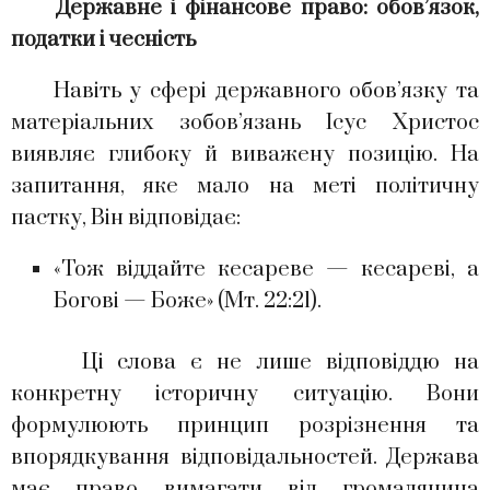
Державне і фінансове право: обов
’
язок,
податки і чесність
Навіть у сфері державного обов’язку та
матеріальних зобов’язань Ісус Христос
виявляє глибоку й виважену позицію. На
запитання, яке мало на меті політичну
пастку, Він відповідає:
«Тож віддайте кесареве — кесареві, а
Богові — Боже» (Мт. 22:21).
Ці слова є не лише відповіддю на
конкретну історичну ситуацію. Вони
формулюють принцип розрізнення та
впорядкування відповідальностей. Держава
має право вимагати від громадянина