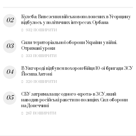
Кулеба: Вивезення військовополонених в Угорщину
відбулось у політичних інтересах Орбана
932 ПОШИРИТИ
Сили територіальної оборони України у війні.
Отримані уроки
333 ПОШИРИТИ
В Ужгороді відбувся похорон бійця 10-ої бригади ЗСУ
Йосипа Антоні
320 ПОШИРИТИ
СБУ затримала ще одного «крота» в ЗСУ, який
наводив російські ракети по позиціях Сил оборони
на Донеччині
267 ПОШИРИТИ