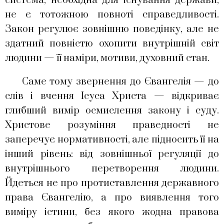
система, необхідна для існування держави,
не є тотожною повноті справедливості.
Закон регулює зовнішню поведінку, але не
здатний повністю охопити внутрішній світ
людини — її наміри, мотиви, духовний стан.
Саме тому звернення до Євангелія — до
слів і вчення Ісуса Христа — відкриває
глибший вимір осмислення закону і суду.
Христове розуміння праведності не
заперечує нормативності, але підносить її на
інший рівень: від зовнішньої регуляції до
внутрішнього перетворення людини.
Йдеться не про протиставлення державного
права Євангелію, а про виявлення того
виміру істини, без якого жодна правова