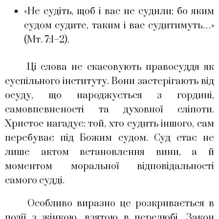
«Не судіть, щоб і вас не судили; бо яким
судом судите, таким і вас судитимуть…»
(Мт. 7:1–2).
Ці слова не скасовують правосуддя як
суспільного інституту. Вони застерігають від
осуду, що народжується з гордині,
самовпевненості та духовної сліпоти.
Христос нагадує: той, хто судить іншого, сам
перебуває під Божим судом. Суд стає не
лише актом встановлення вини, а й
моментом моральної відповідальності
самого судді.
Особливо виразно це розкривається в
події з жінкою, взятою в перелюбі. Закон