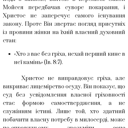
Мойсея передбачав суворе покарання, і
Христос не заперечує самого існування
закону. Проте Він звертає погляд присутніх
із провини жінки на їхній власний духовний
стан:
«Хто з вас без гріха, нехай перший кине в
неї камінь» (Ів. 8:7).
Христос не виправдовує гріха, але
викриває лицемірство осуду. Він показує, що
суд без усвідомлення власної гріховності
стає формою самоствердження, а не
служінням істині. Лише той, хто здатний
побачити власну потребу в милосерді, може