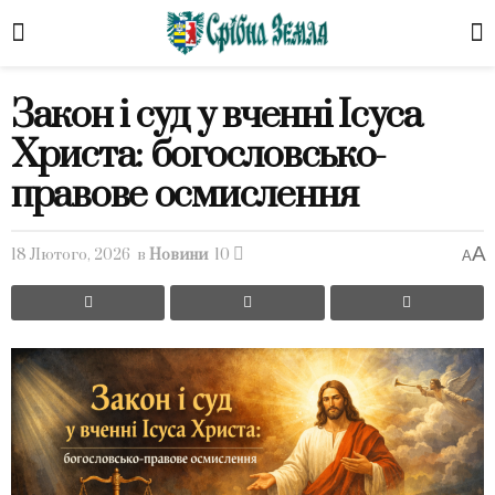
Закон і суд у вченні Ісуса
Христа: богословсько-
правове осмислення
A
18 Лютого, 2026
в
Новини
10
A