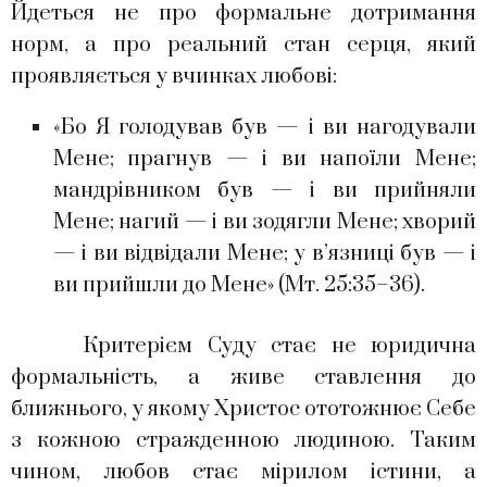
Йдеться не про формальне дотримання
норм, а про реальний стан серця, який
проявляється у вчинках любові:
«Бо Я голодував був — і ви нагодували
Мене; прагнув — і ви напоїли Мене;
мандрівником був — і ви прийняли
Мене; нагий — і ви зодягли Мене; хворий
— і ви відвідали Мене; у в’язниці був — і
ви прийшли до Мене» (Мт. 25:35–36).
Критерієм Суду стає не юридична
формальність, а живе ставлення до
ближнього, у якому Христос ототожнює Себе
з кожною стражденною людиною. Таким
чином, любов стає мірилом істини, а