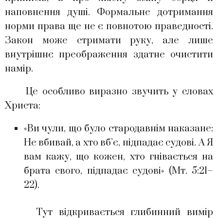
наповнення душі. Формальне дотримання
норми права ще не є повнотою праведності.
Закон може стримати руку, але лише
внутрішнє преображення здатне очистити
намір.
Це особливо виразно звучить у словах
Христа:
«Ви чули, що було стародавнім наказане:
Не вбивай, а хто вб’є, підпадає судові. А Я
вам кажу, що кожен, хто гнівається на
брата свого, підпадає судові» (Мт. 5:21–
22).
Тут відкривається глибинний вимір