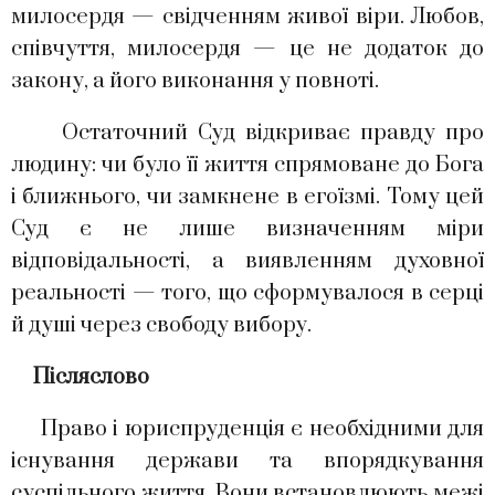
милосердя — свідченням живої віри. Любов,
співчуття, милосердя — це не додаток до
закону, а його виконання у повноті.
Остаточний Суд відкриває правду про
людину: чи було її життя спрямоване до Бога
і ближнього, чи замкнене в егоїзмі. Тому цей
Суд є не лише визначенням міри
відповідальності, а виявленням духовної
реальності — того, що сформувалося в серці
й душі через свободу вибору.
Післяслово
Право і юриспруденція є необхідними для
існування держави та впорядкування
суспільного життя. Вони встановлюють межі