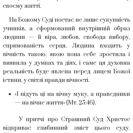
своєму житті.
На Божому Суді постає не лише сукупність
учинків, а сформований внутрішній образ
людини — її віра, любов, свобода вибору,
спрямованість серця. Людина входить у
вічність такою, якою вона себе зростила і
виявила у думках та діях, і саме ця духовна
реальність буде явлена перед лицем Божої
істини, у світлі правди вічності.
«І підуть ці на вічну муку, а праведники
— на вічне життя» (Мт. 25:46).
У притчі про Страшний Суд Христос
відкриває глибинний зміст цього суду.