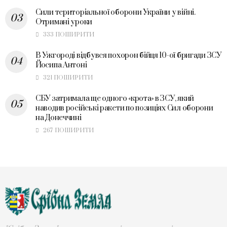
Сили територіальної оборони України у війні.
Отримані уроки
333 ПОШИРИТИ
В Ужгороді відбувся похорон бійця 10-ої бригади ЗСУ
Йосипа Антоні
321 ПОШИРИТИ
СБУ затримала ще одного «крота» в ЗСУ, який
наводив російські ракети по позиціях Сил оборони
на Донеччині
267 ПОШИРИТИ