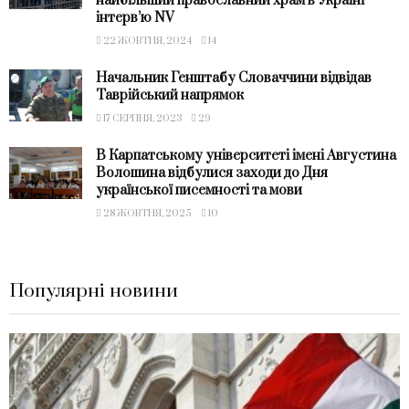
найбільший православний храм в Україні —
інтерв’ю NV
22 ЖОВТНЯ, 2024
14
Начальник Генштабу Словаччини відвідав
Таврійський напрямок
17 СЕРПНЯ, 2023
29
В Карпатському університеті імені Августина
Волошина відбулися заходи до Дня
української писемності та мови
28 ЖОВТНЯ, 2025
10
Популярні новини