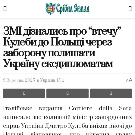
ЗМІ дізнались про “втечу”
Кулеби до Польщі через
заборону полишати
Україну ексдипломатам
A
9 Вересня, 2025
в
Україна
15
A
Італійське видання Corriere della Sera
написало, що колишній міністр закордонних
справ України Дмитро Кулеба виїхав вночі до
Польщі, дізнавшись про рішення уряду