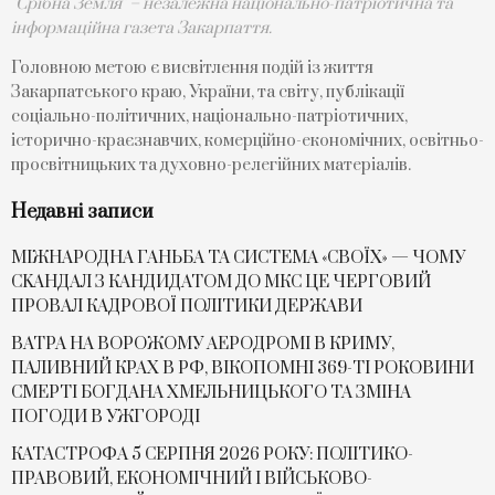
"Срібна Земля" – незалежна національно-патріотична та
інформаційна газета Закарпаття.
Головною метою є висвітлення подій із життя
Закарпатського краю, України, та світу, публікації
соціально-політичних, національно-патріотичних,
історично-краєзнавчих, комерційно-економічних, освітньо-
просвітницьких та духовно-релегійних матеріалів.
Недавні записи
МІЖНАРОДНА ГАНЬБА ТА СИСТЕМА «СВОЇХ» — ЧОМУ
СKАНДАЛ З КАНДИДАТОМ ДО МКС ЦЕ ЧЕРГОВИЙ
ПРОВАЛ КАДРОВОЇ ПОЛІТИКИ ДЕРЖАВИ
ВАТРА НА ВОРОЖОМУ АЕРОДРОМІ В КРИМУ,
ПАЛИВНИЙ КРАХ В РФ, ВІКОПОМНІ 369-ТІ РОКОВИНИ
СМЕРТІ БОГДАНА ХМЕЛЬНИЦЬКОГО ТА ЗМІНА
ПОГОДИ В УЖГОРОДІ
КАТАСТРОФА 5 СЕРПНЯ 2026 РОКУ: ПОЛІТИКО-
ПРАВОВИЙ, ЕКОНОМІЧНИЙ І ВІЙСЬКОВО-