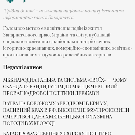
"Срібна Земля" – незалежна національно-патріотична та
інформаційна газета Закарпаття.
Головною метою є висвітлення подій із життя
Закарпатського краю, України, та світу, публікації
соціально-політичних, національно-патріотичних,
історично-краєзнавчих, комерційно-економічних, освітньо-
просвітницьких та духовно-релегійних матеріалів.
Недавні записи
МІЖНАРОДНА ГАНЬБА ТА СИСТЕМА «СВОЇХ» — ЧОМУ
СKАНДАЛ З КАНДИДАТОМ ДО МКС ЦЕ ЧЕРГОВИЙ
ПРОВАЛ КАДРОВОЇ ПОЛІТИКИ ДЕРЖАВИ
ВАТРА НА ВОРОЖОМУ АЕРОДРОМІ В КРИМУ,
ПАЛИВНИЙ КРАХ В РФ, ВІКОПОМНІ 369-ТІ РОКОВИНИ
СМЕРТІ БОГДАНА ХМЕЛЬНИЦЬКОГО ТА ЗМІНА
ПОГОДИ В УЖГОРОДІ
КАТАСТРОФА 5 СЕРПНЯ 2026 РОКУ: ПОЛІТИКО-