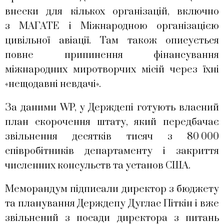
внески для кількох організацій, включно
з МАГАТЕ і Міжнародною організацією
цивільної авіації. Там також описується
повне припинення фінансування
міжнародних миротворчих місій через їхні
«нещодавні невдачі».
За даними WP, у Держдепі готують власний
план скорочення штату, який передбачає
звільнення десятків тисяч з 80 000
співробітників департаменту і закриття
численних консульств та установ США.
Меморандум підписали директор з бюджету
та планування Держдепу Дуглас Піткін і вже
звільнений з посади директора з питань