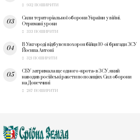
932 ПОШИРИТИ
Сили територіальної оборони України у війні.
Отримані уроки
333 ПОШИРИТИ
В Ужгороді відбувся похорон бійця 10-ої бригади ЗСУ
Йосипа Антоні
321 ПОШИРИТИ
СБУ затримала ще одного «крота» в ЗСУ, який
наводив російські ракети по позиціях Сил оборони
на Донеччині
267 ПОШИРИТИ