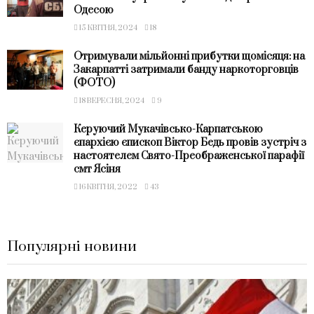
Одесою
15 КВІТНЯ, 2024
18
Отримували мільйонні прибутки щомісяця: на
Закарпатті затримали банду наркоторговців
(ФОТО)
18 ВЕРЕСНЯ, 2024
9
Керуючий Мукачівсько-Карпатською
єпархією єпископ Віктор Бедь провів зустріч з
настоятелем Свято-Преображенської парафії
смт Ясіня
16 КВІТНЯ, 2022
43
Популярні новини