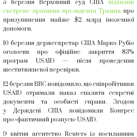
5 березня Верховний суд США
відхилив
екстрене прохання президента Трампа
про
призупинення майже $2 млрд іноземної
допомоги.
10 березня держсекретар США Марко Рубіо
оголосив про офіційне закриття 83%
програм USAID — після проведення
шеститижневої перевірки.
12 березня BBC повідомило, що співробітники
USAID отримали наказ спалити секретні
документи та особисті справи. Згодом
у Держдепі США повідомили Конгрес
про «фактичний розпуск» USAID.
9 квітня агентство Reuters із посиланням