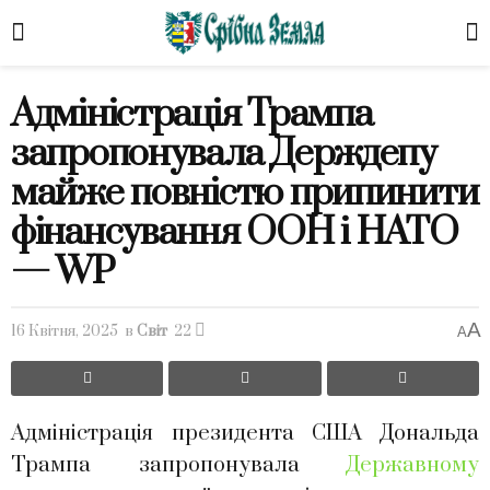
Адміністрація Трампа
запропонувала Держдепу
майже повністю припинити
фінансування ООН і НАТО
— WP
A
16 Квітня, 2025
в
Світ
22
A
Адміністрація президента США Дональда
Трампа запропонувала
Державному