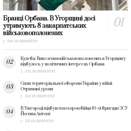
Бранці Орбана. В Угорщині досі
утримують 8 закарпатських
військовополонених
966 ПОШИРИТИ
Кулеба: Вивезення військовополонених в Угорщину
відбулось у політичних інтересах Орбана
932 ПОШИРИТИ
Сили територіальної оборони України у війні.
Отримані уроки
333 ПОШИРИТИ
В Ужгороді відбувся похорон бійця 10-ої бригади ЗСУ
Йосипа Антоні
321 ПОШИРИТИ