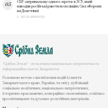
СБУ затримала ще одного «крота» в ЗСУ, який
наводив російські ракети по позиціях Сил оборони
на Донеччині
267 ПОШИРИТИ
"Срібна Земля" – незалежна національно-патріотична та
інформаційна газета Закарпаття.
Головною метою є висвітлення подій із життя
Закарпатського краю, України, та світу, публікації
соціально-політичних, національно-патріотичних,
історично-краєзнавчих, комерційно-економічних, освітньо-
просвітницьких та духовно-релегійних матеріалів.