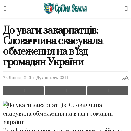
До уваги закарпатців:
Словаччина скасувала
обмеження на в’їзд
громадян України
A
22 Липня, 2021
в
Духовність
33
A
За офіційним повідомленням, яке надійшло