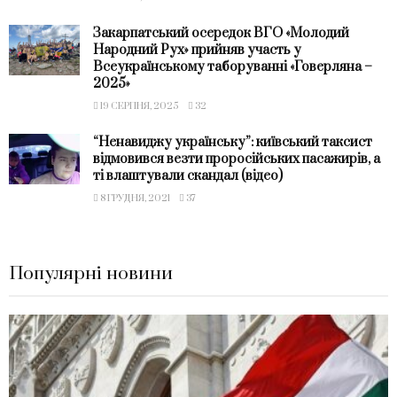
Закарпатський осередок ВГО «Молодий
Народний Рух» прийняв участь у
Всеукраїнському таборуванні «Говерляна –
2025»
19 СЕРПНЯ, 2025
32
“Ненавиджу українську”: київський таксист
відмовився везти проросійських пасажирів, а
ті влаштували скандал (відео)
8 ГРУДНЯ, 2021
37
Популярні новини