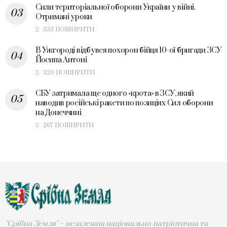
Сили територіальної оборони України у війні.
Отримані уроки
333 ПОШИРИТИ
В Ужгороді відбувся похорон бійця 10-ої бригади ЗСУ
Йосипа Антоні
320 ПОШИРИТИ
СБУ затримала ще одного «крота» в ЗСУ, який
наводив російські ракети по позиціях Сил оборони
на Донеччині
267 ПОШИРИТИ
"Срібна Земля" – незалежна національно-патріотична та