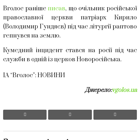
Вголос раніше
писав
, що очільник російської
православної церкви патріарх Кирило
(Володимир Гундяєв) під час літургії раптово
гепнувся на землю.
Кумедний інцидент стався на росії під час
служби в одній із церков Новоросійська.
ІА “Вголос”: НОВИНИ
Джерело:
vgolos.ua