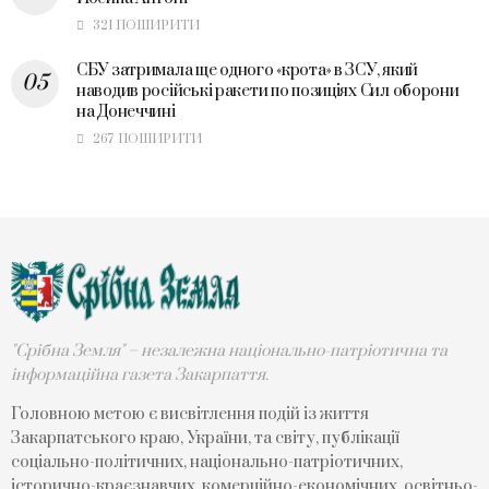
321 ПОШИРИТИ
СБУ затримала ще одного «крота» в ЗСУ, який
наводив російські ракети по позиціях Сил оборони
на Донеччині
267 ПОШИРИТИ
"Срібна Земля" – незалежна національно-патріотична та
інформаційна газета Закарпаття.
Головною метою є висвітлення подій із життя
Закарпатського краю, України, та світу, публікації
соціально-політичних, національно-патріотичних,
історично-краєзнавчих, комерційно-економічних, освітньо-