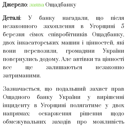
Джерело
:
заява
Ощадбанку
Деталі
: У банку нагадали, що після
незаконного захоплення в Угорщині 5
березня сімох співробітників Ощадбанку,
двох інкасаторських машин і цінностей, які
вони перевозили, громадяни України
повернулись додому. Але автівки та цінності
все ще залишаються незаконно
затриманими.
Зазначається, що подальший захист прав
Ощадного банку України у вирішенні
інциденту в Угорщині полягатиме у двох
напрямах: оскарження рішення щодо
обмежувальних заходів про можливість