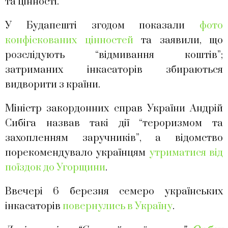
та цінності.
У Будапешті згодом показали
фото
конфіскованих цінностей
та заявили, що
розслідують “відмивання коштів”;
затриманих інкасаторів збираються
видворити з країни.
Міністр закордонних справ України Андрій
Сибіга назвав такі дії “тероризмом та
захопленням заручників”, а відомство
порекомендувало українцям
утриматися від
поїздок до Угорщини
.
Ввечері 6 березня семеро українських
інкасаторів
повернулись в Україну
.