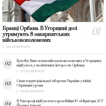
Бранці Орбана. В Угорщині досі
утримують 8 закарпатських
військовополонених
966 ПОШИРИТИ
Кулеба: Вивезення військовополонених в Угорщину
відбулось у політичних інтересах Орбана
932 ПОШИРИТИ
Сили територіальної оборони України у війні.
Отримані уроки
333 ПОШИРИТИ
В Ужгороді відбувся похорон бійця 10-ої бригади ЗСУ
Йосипа Антоні