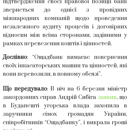
підтвердження своєї правової позиції банк
звернеться до однієї з провідних
міжнародних компаній щодо проведення
незалежного аудиту процесів і договірних
відносин між всіма сторонами, задіяними у
рамках перевезення коштів і цінностей.
Дослівно
: “Ощадбанк вимагає повернення
своїх інкасаторських машин та цінностей, які
вони перевозили, в повному обсязі”.
Що передувало
: В ніч на 6 березня міністр
закордонних справ Андрій Сибіга
заявив
, що
в Будапешті угорська влада захопила в
заручники сімох громадян України,
співробітників “Ощадбанку”, і викрала гроші