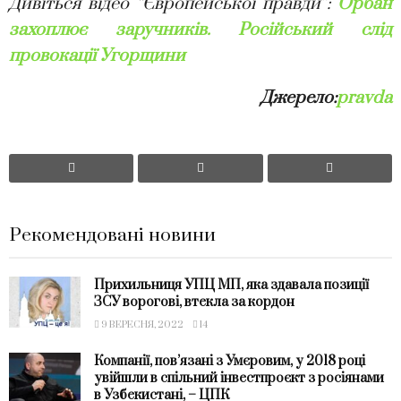
Дивіться відео “Європейської правди”:
Орбан
захоплює заручників. Російський слід
провокації Угорщини
Джерело:
pravda
Рекомендовані новини
Прихильниця УПЦ МП, яка здавала позиції
ЗСУ ворогові, втекла за кордон
9 ВЕРЕСНЯ, 2022
14
Компанії, пов’язані з Умєровим, у 2018 році
увійшли в спільний інвестпроєкт з росіянами
в Узбекистані, – ЦПК