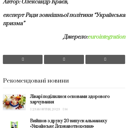
Автор: Олександр Краєв,
експерт Ради зовнішньої політики “Українська
призма”
Джерело:
eurointegration
Рекомендовані новини
Лікарі поділилися основами здорового
харчування
23 ЖОВТНЯ, 2023
14
Вийшов з друку 20 випуск альманаху
«Українське Державотворення»