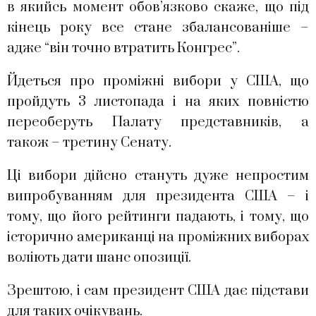
в якийсь момент обов’язково скаже, що під
кінець року все стане збалансованіше –
адже “він точно втратить Конгрес”.
Йдеться про проміжні вибори у США, що
пройдуть 3 листопада і на яких повністю
переоберуть Палату представників, а
також – третину Сенату.
Ці вибори дійсно стануть дуже непростим
випробуванням для президента США – і
тому, що його рейтинги падають, і тому, що
історично американці на проміжних виборах
воліють дати шанс опозиції.
Зрештою, і сам президент США дає підстави
для таких очікувань.