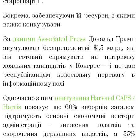
старої партії”.
Зокрема, забезпечуючи їй ресурси, з якими
важко конкурувати.
За
даними Associated Press
, Дональд Трамп
акумулював безпрецедентні $1,5 млрд, які
він готовий спрямувати на підтримку
лояльних кандидатів у Конгрес – і це дає
республіканцям колосальну перевагу в
інформаційному полі.
Одночасно з цим,
опитування Harvard CAPS /
Harris
показує, що 60% виборців загалом
підтримують основні економічні вектори
адміністрації – зниження податків та
скорочення державних видатків, а 55%