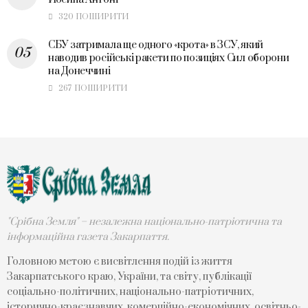
320 ПОШИРИТИ
СБУ затримала ще одного «крота» в ЗСУ, який
наводив російські ракети по позиціях Сил оборони
на Донеччині
267 ПОШИРИТИ
"Срібна Земля" – незалежна національно-патріотична та
інформаційна газета Закарпаття.
Головною метою є висвітлення подій із життя
Закарпатського краю, України, та світу, публікації
соціально-політичних, національно-патріотичних,
історично-краєзнавчих, комерційно-економічних, освітньо-