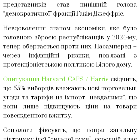
представників став нинішній голова
“демократичної” фракції Гакім Джеффріс.
Невдоволення станом економіки, яке було
головною зброєю республіканців у 2024-му,
тепер обертається проти них. Насамперед –
через інфляційні ризики, пов’язані з
протекціоністською політикою Білого дому.
Опитування Harvard CAPS / Harris
свідчить,
що 55% виборців вважають нові торговельні
угоди та тарифи на імпорт “невдалими”, що
вони лише підвищують ціни на товари
повсякденного вжитку.
Соціологи фіксують, що попри загальну
підтримку ідеї “сильної руки”, середній клас