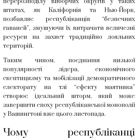
перерозподілу виборчих округів у таких
штатах, як Каліфорнія та Нью-Йорк,
позбавляє республіканців “безпечних
гаваней”, змушуючи їх витрачати величезні
ресурси на захист традиційно лояльних
територій.
Таким чином, поєднання низької
популярності лідера, економічного
скептицизму та мобілізації демократичного
електорату на тлі “ефекту маятника”
створює ідеальний шторм, який може
завершити епоху республіканської монополії
у Вашингтоні вже цього листопада.
Чому республіканці