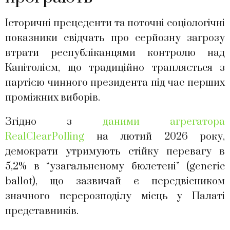
Історичні прецеденти та поточні соціологічні
показники свідчать про серйозну загрозу
втрати республіканцями контролю над
Капітолієм, що традиційно трапляється з
партією чинного президента під час перших
проміжних виборів.
Згідно з
даними агрегатора
RealClearPolling
на лютий 2026 року,
демократи утримують стійку перевагу в
5,2% в “узагальненому бюлетені” (generic
ballot), що зазвичай є передвісником
значного перерозподілу місць у Палаті
представників.