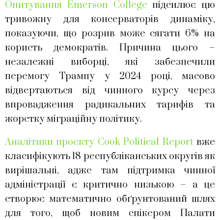
Опитування Emerson College
підсилює цю
тривожну для консерваторів динаміку,
показуючи, що розрив може сягати 6% на
користь демократів. Причина цього –
незалежні виборці, які забезпечили
перемогу Трампу у 2024 році, масово
відвертаються від чинного курсу через
впровадження радикальних тарифів та
жорстку міграційну політику.
Аналітики проєкту Cook Political Report
вже
класифікують 18 республіканських округів як
вирішальні, адже там підтримка чинної
адміністрації є критично низькою – а це
створює математично обґрунтований шлях
для того, щоб новим спікером Палати