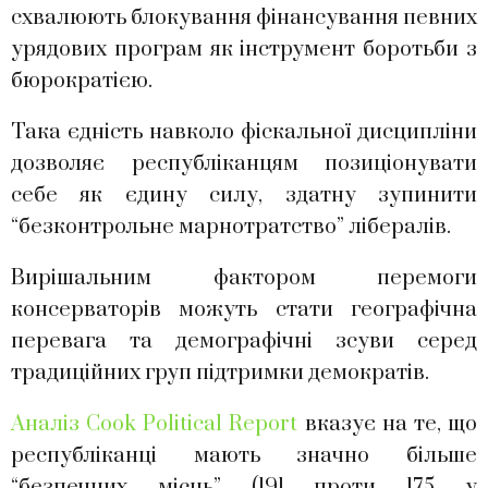
схвалюють блокування фінансування певних
урядових програм як інструмент боротьби з
бюрократією.
Така єдність навколо фіскальної дисципліни
дозволяє республіканцям позиціонувати
себе як єдину силу, здатну зупинити
“безконтрольне марнотратство” лібералів.
Вирішальним фактором перемоги
консерваторів можуть стати географічна
перевага та демографічні зсуви серед
традиційних груп підтримки демократів.
Аналіз Cook Political Report
вказує на те, що
республіканці мають значно більше
“безпечних місць” (191 проти 175 у