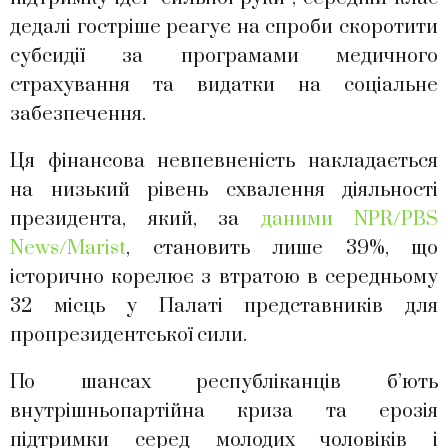
дедалі гостріше реагує на спроби скоротити
субсидії за програмами медичного
страхування та видатки на соціальне
забезпечення.
Ця фінансова невпевненість накладається
на низький рівень схвалення діяльності
президента, який, за
даними NPR/PBS
News/Marist
, становить лише 39%, що
історично корелює з втратою в середньому
32 місць у Палаті представників для
пропрезидентської сили.
По шансах республіканців б’ють
внутрішньопартійна криза та ерозія
підтримки серед молодих чоловіків і