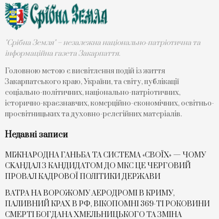
"Срібна Земля" – незалежна національно-патріотична та
інформаційна газета Закарпаття.
Головною метою є висвітлення подій із життя
Закарпатського краю, України, та світу, публікації
соціально-політичних, національно-патріотичних,
історично-краєзнавчих, комерційно-економічних, освітньо-
просвітницьких та духовно-релегійних матеріалів.
Недавні записи
МІЖНАРОДНА ГАНЬБА ТА СИСТЕМА «СВОЇХ» — ЧОМУ
СKАНДАЛ З КАНДИДАТОМ ДО МКС ЦЕ ЧЕРГОВИЙ
ПРОВАЛ КАДРОВОЇ ПОЛІТИКИ ДЕРЖАВИ
ВАТРА НА ВОРОЖОМУ АЕРОДРОМІ В КРИМУ,
ПАЛИВНИЙ КРАХ В РФ, ВІКОПОМНІ 369-ТІ РОКОВИНИ
СМЕРТІ БОГДАНА ХМЕЛЬНИЦЬКОГО ТА ЗМІНА