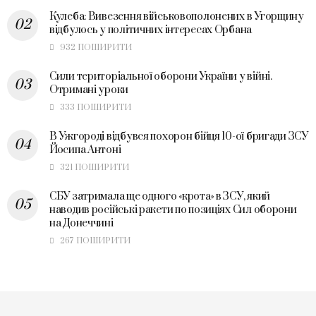
Кулеба: Вивезення військовополонених в Угорщину
відбулось у політичних інтересах Орбана
932 ПОШИРИТИ
Сили територіальної оборони України у війні.
Отримані уроки
333 ПОШИРИТИ
В Ужгороді відбувся похорон бійця 10-ої бригади ЗСУ
Йосипа Антоні
321 ПОШИРИТИ
СБУ затримала ще одного «крота» в ЗСУ, який
наводив російські ракети по позиціях Сил оборони
на Донеччині
267 ПОШИРИТИ