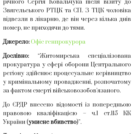
річного Сергія Ковальчука після візиту до
Звягельського РТЦК та СП. З ТЦК чоловіка
відвезли в лікарню, де він через кілька днів
помер, не приходячи до тями.
Джерело:
Офіс генпрокурора
Дослівно:
“Житомирська спеціалізована
прокуратура у сфері оборони Центрального
регіону здійснює процесуальне керівництво
у кримінальному провадженні, розпочатому
за фактом смерті військовозобов’язаного.
До ЄРДР внесено відомості із попередньою
правовою кваліфікацією – ч.1 ст.115 КК
України (
умисне вбивство
)”.