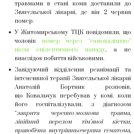
травмами в стані коми доставили до
Звягельської лікарні, де він 2 червня
помер.
У Житомирському ТЦК повідомили, що
чоловік
помер через “самокаліцтво”
після епілептичного нападу
, а не
внаслідок побиття військовими.
Завідуючий відділення реанімації та
інтенсивної терапії Звягельської лікарні
Анатолій Бортник розповів,
що Ковальчук перебував у комі, коли
його госпіталізували, з діагнозом
“
закрита черепно-мозкова травма,
лінійний перелом тім’яної кістки,
правобічна внутрішньочерпна гематома,