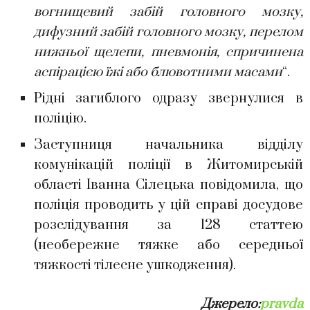
вогнищевий забій головного мозку,
дифузний забій головного мозку, перелом
нижньої щелепи, пневмонія, спричинена
аспірацією їжі або блювотними масами
“.
Рідні загиблого одразу звернулися в
поліцію.
Заступниця начальника відділу
комунікацій поліції в Житомирській
області Іванна Сілецька повідомила, що
поліція проводить у цій справі досудове
розслідування за 128 статтею
(необережне тяжке або середньої
тяжкості тілесне ушкодження).
Джерело:
pravda