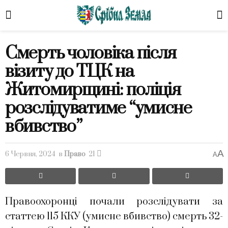
Смерть чоловіка після
візиту до ТЦК на
Житомирщині: поліція
розслідуватиме “умисне
вбивство”
A
6 Червня, 2024
в
Право
21
A
Правоохоронці почали розслідувати за
статтею 115 ККУ (умисне вбивство) смерть 32-