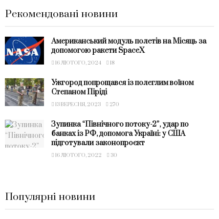
Рекомендовані новини
Американський модуль полетів на Місяць за
допомогою ракети SpaceX
16 ЛЮТОГО, 2024
18
Ужгород попрощався із полеглим воїном
Степаном Піріді
13 ВЕРЕСНЯ, 2023
270
Зупинка “Північного потоку-2”, удар по
банках із РФ, допомога Україні: у США
підготували законопроєкт
16 ЛЮТОГО, 2022
30
Популярні новини