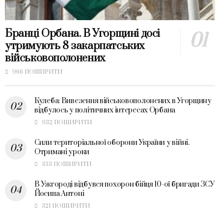
Бранці Орбана. В Угорщині досі
утримують 8 закарпатських
військовополонених
966 ПОШИРИТИ
Кулеба: Вивезення військовополонених в Угорщину
відбулось у політичних інтересах Орбана
932 ПОШИРИТИ
Сили територіальної оборони України у війні.
Отримані уроки
333 ПОШИРИТИ
В Ужгороді відбувся похорон бійця 10-ої бригади ЗСУ
Йосипа Антоні
321 ПОШИРИТИ