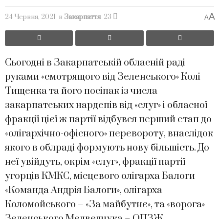
A
24 Червня, 2021
в
Закарпаття
23
A
Сьогодні в Закарпатській обласній раді
руками «смотрящого від Зеленського» Колі
Тищенка та його посіпак із числа
закарпатських нардепів від «слуг» і обласної
фракції цієї ж партії відбувся перший етап до
«олігархічно-офісного» перевороту, внаслідок
якого в облраді формують нову більшість. До
неї увійдуть, окрім «слуг», фракції партії
угорців КМКС, місцевого олігарха Балоги
«Команда Андрія Балоги», олігарха
Коломойського – «За майбутнє», та «ворога»
Зеленського Медведчука – ОПЗЖ.