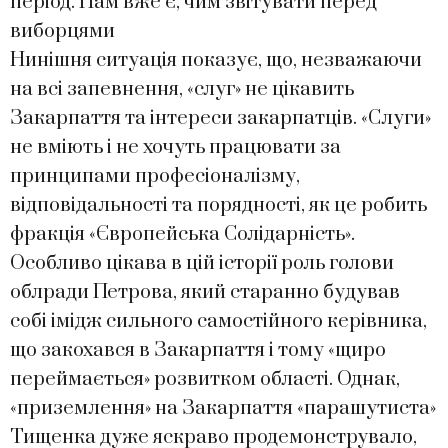
період. Нам вже є, чим звітувати перед
виборцями
Нинішня ситуація показує, що, незважаючи
на всі запевнення, «слуг» не цікавить
Закарпаття та інтереси закарпатців. «Слуги»
не вміють і не хочуть працювати за
принципами професіоналізму,
відповідальності та порядності, як це робить
фракція «Європейська Солідарність».
Особливо цікава в цій історії роль голови
облради Петрова, який старанно будував
собі імідж сильного самостійного керівника,
що закохався в Закарпаття і тому «щиро
переймається» розвитком області. Однак,
«приземлення» на Закарпаття «парашутиста»
Тищенка дуже яскраво продемонструвало,