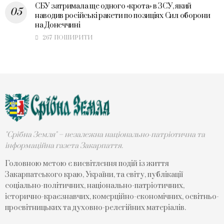
СБУ затримала ще одного «крота» в ЗСУ, який
наводив російські ракети по позиціях Сил оборони
на Донеччині
267 ПОШИРИТИ
"Срібна Земля" – незалежна національно-патріотична та
інформаційна газета Закарпаття.
Головною метою є висвітлення подій із життя
Закарпатського краю, України, та світу, публікації
соціально-політичних, національно-патріотичних,
історично-краєзнавчих, комерційно-економічних, освітньо-
просвітницьких та духовно-релегійних матеріалів.