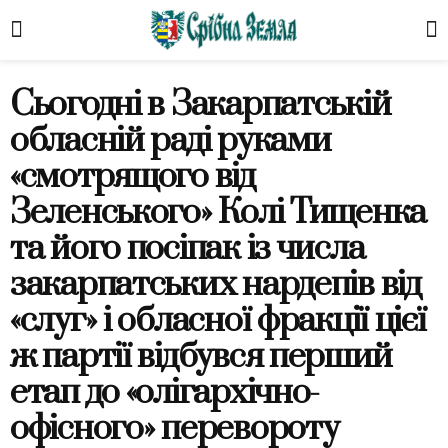
Сьогодні в Закарпатській
обласній раді руками
«смотрящого від
Зеленського» Колі Тищенка
та його посіпак із числа
закарпатських нардепів від
«слуг» і обласної фракції цієї
ж партії відбувся перший
етап до «олігархічно-
офісного» перевороту