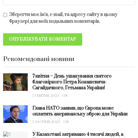
Зберегти моє ім'я, e-mail, та адресу сайту в цьому
браузері для моїх подальших коментарів.
Рекомендовані новини
7 квітня – День ушанування святого
благовірного Петра Конашевича-
Сагайдачного, Гетьмана України!
7 КВІТНЯ, 2024
18
Глава НАТО заявив, що Європа може
оплатить американську зброю для України
24 СІЧНЯ, 2025
18
У Казахстані затримано 4 тисячі людей, а