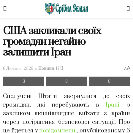
США закликали своїх
громадян негайно
залишити Іран
A
6 Лютого, 2026
в
Новини
17
A
Сполучені Штати звернулися до своїх
громадян, які перебувають в
Ірані
, з
закликом якнайшвидше виїхати з країни
через погіршення безпекової ситуації. Про
це йдеться у
повідомленні
, опублікованому 6