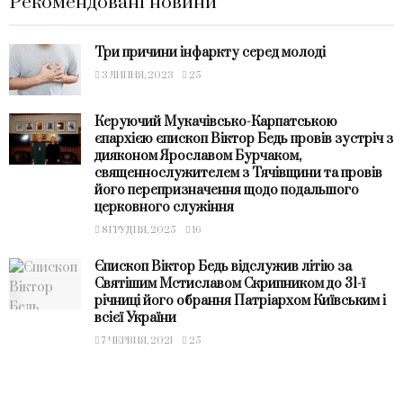
Рекомендовані новини
Три причини інфаркту серед молоді
3 ЛИПНЯ, 2023
25
Керуючий Мукачівсько-Карпатською
єпархією єпископ Віктор Бедь провів зустріч з
дияконом Ярославом Бурчаком,
священнослужителем з Тячівщини та провів
його перепризначення щодо подальшого
церковного служіння
8 ГРУДНЯ, 2025
16
Єпископ Віктор Бедь відслужив літію за
Святішим Мстиславом Скрипником до 31-ї
річниці його обрання Патріархом Київським і
всієї України
7 ЧЕРВНЯ, 2021
25