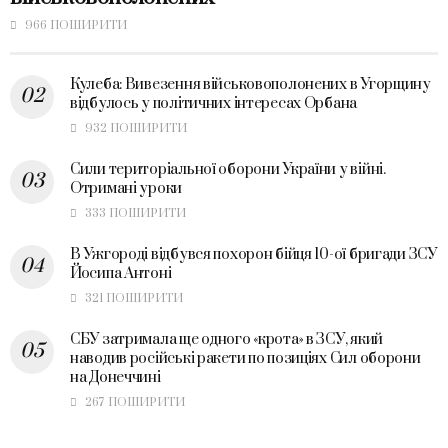
966 ПОШИРИТИ
Кулеба: Вивезення військовополонених в Угорщину
відбулось у політичних інтересах Орбана
932 ПОШИРИТИ
Сили територіальної оборони України у війні.
Отримані уроки
333 ПОШИРИТИ
В Ужгороді відбувся похорон бійця 10-ої бригади ЗСУ
Йосипа Антоні
321 ПОШИРИТИ
СБУ затримала ще одного «крота» в ЗСУ, який
наводив російські ракети по позиціях Сил оборони
на Донеччині
267 ПОШИРИТИ