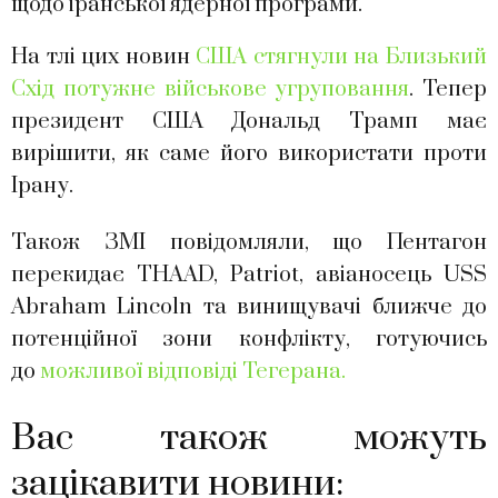
щодо іранської ядерної програми.
На тлі цих новин
США стягнули на Близький
Схід потужне військове угруповання
. Тепер
президент США Дональд Трамп має
вирішити, як саме його використати проти
Ірану.
Також ЗМІ повідомляли, що Пентагон
перекидає THAAD, Patriot, авіаносець USS
Abraham Lincoln та винищувачі ближче до
потенційної зони конфлікту, готуючись
до
можливої відповіді Тегерана.
Вас також можуть
зацікавити новини: