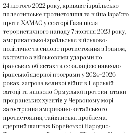
24 лютого 2022 року, криваве ізраїльсько-
палестинське протистояння та війна Ізраїлю
проти ХАМАС у секторі Гази після
терористичного нападу 7 жовтня 2023 року,
американсько-ізраїльське військово-
політичне та силове протистояння з Іраном,
включно з військовими ударами по
іранських об’єктах та ескалацією навколо
іранської ядерної програми у 2024–2026
роках, загроза великої війни в Перській
затоці та навколо Ормузької протоки, атаки
проіранських хуситів у Червоному морі,
загострення американо-китайського
протистояння, тайванська проблема,
ядерний шантаж Корейської Народно-