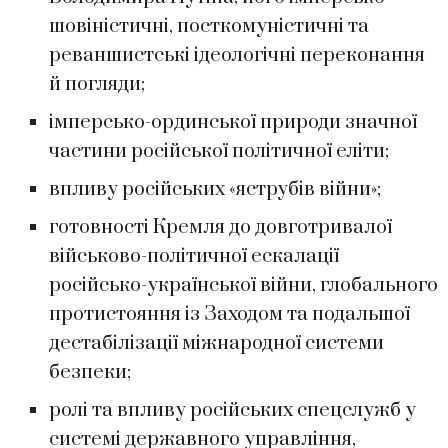
шовіністичні, посткомуністичні та
реваншистські ідеологічні переконання
й погляди;
імперсько-ординської природи значної
частини російської політичної еліти;
впливу російських «яструбів війни»;
готовності Кремля до довготривалої
військово-політичної ескалації
російсько-української війни, глобального
протистояння із Заходом та подальшої
дестабілізації міжнародної системи
безпеки;
ролі та впливу російських спецслужб у
системі державного управління,