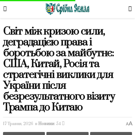
Світ між кризою сили,
деградацією права і
боротьбою за майбутнє:
США, Китай, Росія та
стратегічні виклики для
України після
безрезультатного візиту
Трампа до Китаю
A
17 Травня, 2026
в
Новини
54
A