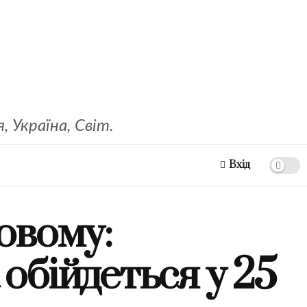
 Україна, Світ.
Вхід
овому:
обійдеться у 25