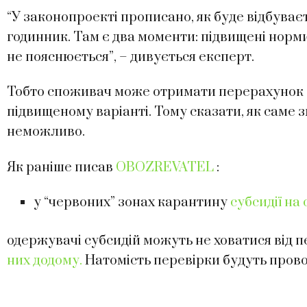
“У законопроекті прописано, як буде відбуває
годинник. Там є два моменти: підвищені норм
не пояснюється”, – дивується експерт.
Тобто споживач може отримати перерахунок об
підвищеному варіанті. Тому сказати, як саме 
неможливо.
Як раніше писав
OBOZREVATEL
:
у “червоних” зонах карантину
субсидії на
одержувачі субсидій можуть не ховатися від 
них додому.
Натомість перевірки будуть пров