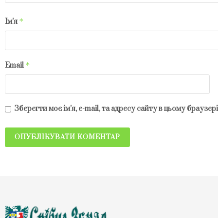
*
Ім'я
*
Email
Зберегти моє ім'я, e-mail, та адресу сайту в цьому браузе