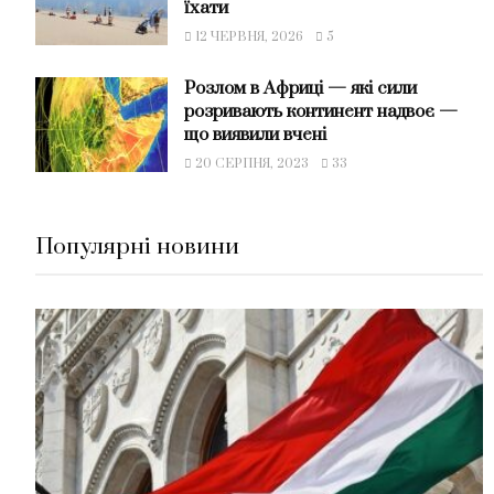
їхати
12 ЧЕРВНЯ, 2026
5
Розлом в Африці — які сили
розривають континент надвоє —
що виявили вчені
20 СЕРПНЯ, 2023
33
Популярні новини