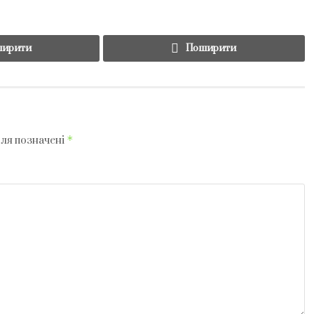
ирити
Поширити
*
оля позначені