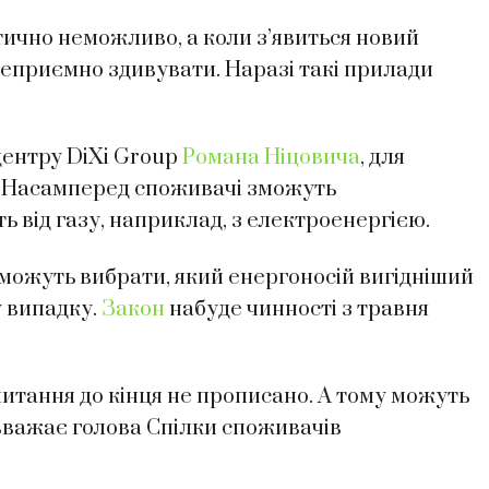
тично неможливо, а коли з’явиться новий
е неприємно здивувати. Наразі такі прилади
центру DiXi Group
Романа Ніцовича
, для
. Насамперед споживачі зможуть
ь від газу, наприклад, з електроенергією.
зможуть вибрати, який енергоносій вигідніший
у випадку.
Закон
набуде чинності з травня
питання до кінця не прописано. А тому можуть
вважає голова Спілки споживачів