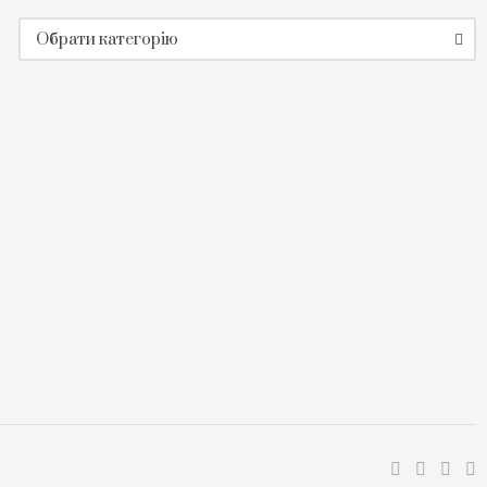
Категорії
Обрати категорію
новин