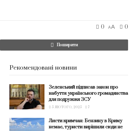
0
0
A
A
Поширити
Рекомендовані новини
Зеленський підписав закон про
набуття українського громадянства
для подружжя ЗСУ
5 ЛЮТОГО, 2025
7
Листи кримчан: Бензину в Криму
немає, туристи вирішили сюди не