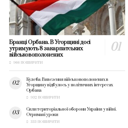
Бранці Орбана. В Угорщині досі
утримують 8 закарпатських
військовополонених
966 ПОШИРИТИ
Кулеба: Вивезення військовополонених в
Угорщину відбулось у політичних інтересах
Орбана
932 ПОШИРИТИ
Сили територіальної оборони України у війні.
Отримані уроки
333 ПОШИРИТИ