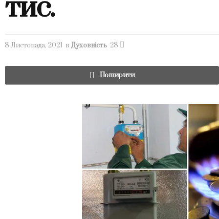
тис.
8 Листопада, 2021
в
Духовність
28
Поширити