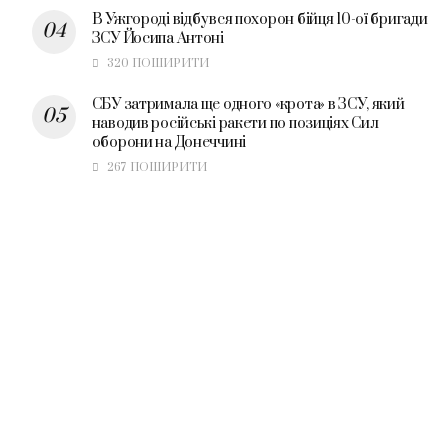
В Ужгороді відбувся похорон бійця 10-ої бригади
ЗСУ Йосипа Антоні
320 ПОШИРИТИ
СБУ затримала ще одного «крота» в ЗСУ, який
наводив російські ракети по позиціях Сил
оборони на Донеччині
267 ПОШИРИТИ