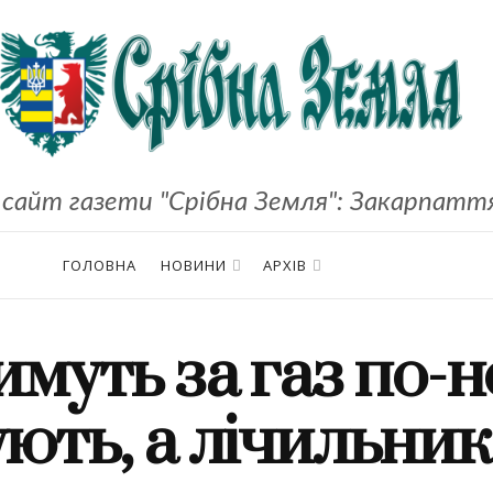
сайт газети "Срібна Земля": Закарпаття,
ГОЛОВНА
НОВИНИ
АРХІВ
имуть за газ по-н
ють, а лічильник 