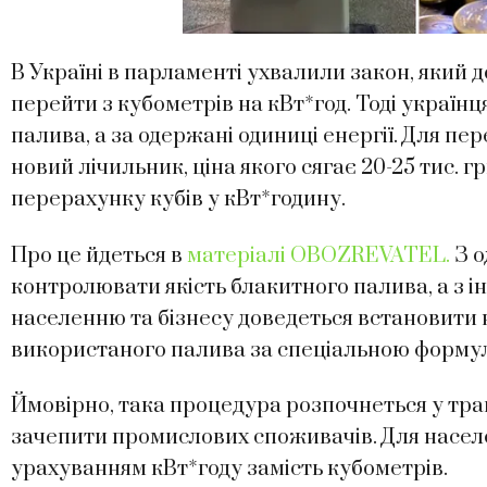
В Україні в парламенті ухвалили закон, який 
перейти з кубометрів на кВт*год. Тоді україн
палива, а за одержані одиниці енергії. Для п
новий лічильник, ціна якого сягає 20-25 тис. 
перерахунку кубів у кВт*годину.
Про це йдеться в
матеріалі OBOZREVATEL.
З о
контролювати якість блакитного палива, а з ін
населенню та бізнесу доведеться встановити 
використаного палива за спеціальною форму
Ймовірно, така процедура розпочнеться у тра
зачепити промислових споживачів. Для населе
урахуванням кВт*году замість кубометрів.