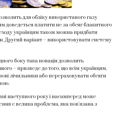
дозволить для обліку використаного газу
цям доведеться платити не за обсяг блакитного
ереходу українцям також можна придбати
грн. Другий варіант – використовувати систему
дного боку така новація дозволить
шого – призведе до того, що всім українцям,
нові лічильники або перераховувати обсяги
лою.
вні наступного року і насамперед може
ння є велика проблема, яка пов’язана з