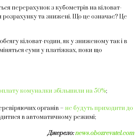
ться перерахунок з кубометрів на кіловат-
и розрахунку та знижені. Що це означає? Це
сягу кіловат-годин, як у зниженому так і в
зміняться суми у платіжках, поки що
 оплату комуналки збільшили на 50%
;
перевіряючих органів –
не будуть приходити до
одитися в автоматичному режимі;
Джерело:
news.obozrevatel.com