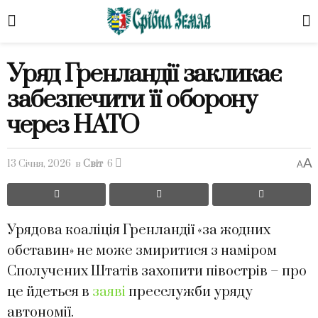
Уряд Гренландії закликає
забезпечити її оборону
через НАТО
A
13 Січня, 2026
в
Світ
6
A
Урядова коаліція Гренландії «за жодних
обставин» не може змиритися з наміром
Сполучених Штатів захопити півострів – про
це йдеться в
заяві
пресслужби уряду
автономії.