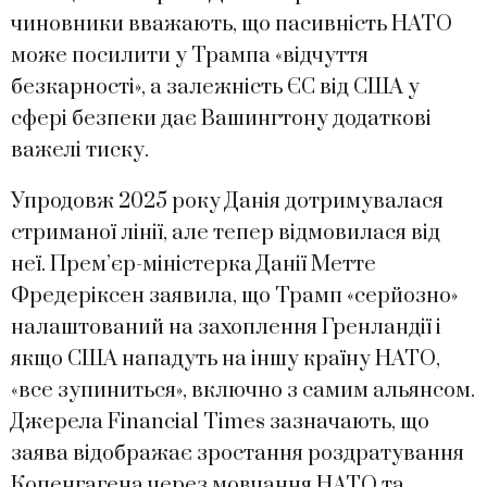
чиновники вважають, що пасивність НАТО
може посилити у Трампа «відчуття
безкарності», а залежність ЄС від США у
сфері безпеки дає Вашингтону додаткові
важелі тиску.
Упродовж 2025 року Данія дотримувалася
стриманої лінії, але тепер відмовилася від
неї. Прем’єр-міністерка Данії Метте
Фредеріксен заявила, що Трамп «серйозно»
налаштований на захоплення Гренландії і
якщо США нападуть на іншу країну НАТО,
«все зупиниться», включно з самим альянсом.
Джерела Financial Times зазначають, що
заява відображає зростання роздратування
Копенгагена через мовчання НАТО та