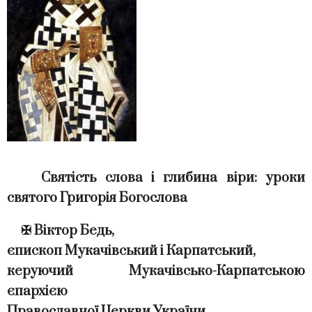
Святість слова і глибина віри: уроки
святого Григорія Богослова
✠
Віктор Бедь,
єпископ Мукачівський і Карпатський,
керуючий Мукачівсько-Карпатською
єпархією
Православної Церкви України