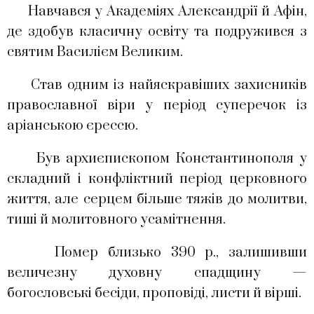
Навчався у Академіях Александрії й Афін,
де здобув класичну освіту та подружився з
святим Василієм Великим.
Став одним із найяскравіших захисників
православної віри у період суперечок із
аріанською єрессю.
Був архиєпископом Константинополя у
складний і конфліктний період церковного
життя, але серцем більше тяжів до молитви,
тиші й молитовного усамітнення.
Помер близько 390 р., залишивши
величезну духовну спадщину —
богословські бесіди, проповіді, листи й вірші.