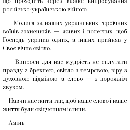
що проходить через важке випробування
російсько-українською війною.
Молися за наших українських героїчних
воїнів-захисників — живих і полеглих, щоб
Господь укріпив одних, а інших прийняв у
Своє вічне світло.
Випроси для нас мудрість не сплутати
правду з брехнею, світло з темрявою, віру з
духовною підміною, а слово — з порожнім
звуком.
Навчи нас жити так, щоб наше слово і наше
життя були свідченням істини.
Амінь.