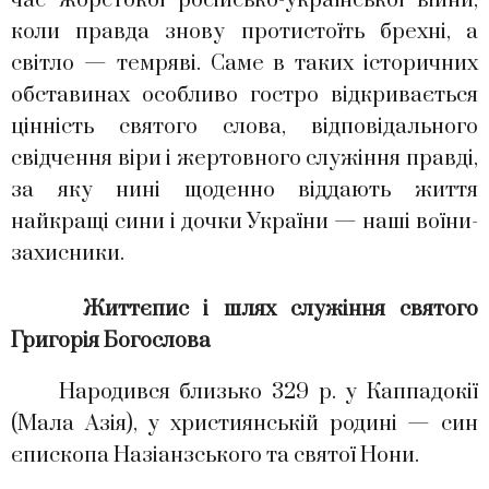
час жорстокої російсько-української війни,
коли правда знову протистоїть брехні, а
світло — темряві. Саме в таких історичних
обставинах особливо гостро відкривається
цінність святого слова, відповідального
свідчення віри і жертовного служіння правді,
за яку нині щоденно віддають життя
найкращі сини і дочки України — наші воїни-
захисники.
Життєпис і шлях служіння святого
Григорія Богослова
Народився близько 329 р. у Каппадокії
(Мала Азія), у християнській родині — син
єпископа Назіанзського та святої Нони.