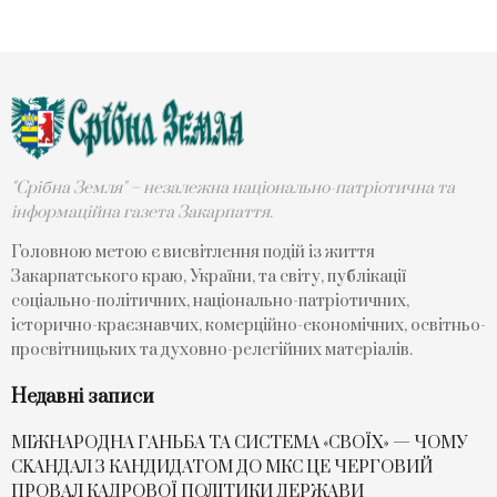
"Срібна Земля" – незалежна національно-патріотична та
інформаційна газета Закарпаття.
Головною метою є висвітлення подій із життя
Закарпатського краю, України, та світу, публікації
соціально-політичних, національно-патріотичних,
історично-краєзнавчих, комерційно-економічних, освітньо-
просвітницьких та духовно-релегійних матеріалів.
Недавні записи
МІЖНАРОДНА ГАНЬБА ТА СИСТЕМА «СВОЇХ» — ЧОМУ
СKАНДАЛ З КАНДИДАТОМ ДО МКС ЦЕ ЧЕРГОВИЙ
ПРОВАЛ КАДРОВОЇ ПОЛІТИКИ ДЕРЖАВИ