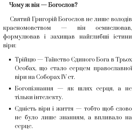
Чому ж він — Богослов?
Святий Григорій Богослов не лише володів
красномовством — він осмислював,
формулював і захищав найглибші істини
віри:
Трійцю — Таїнство Єдиного Бога в Трьох
Особах, що стало серцем православної
віри на Соборах IV ст.
Богопізнання — як шлях серця, а не
тільки інтелекту.
Єдність віри і життя — тобто щоб слово
не було лише знанням, а впливало на
серце.