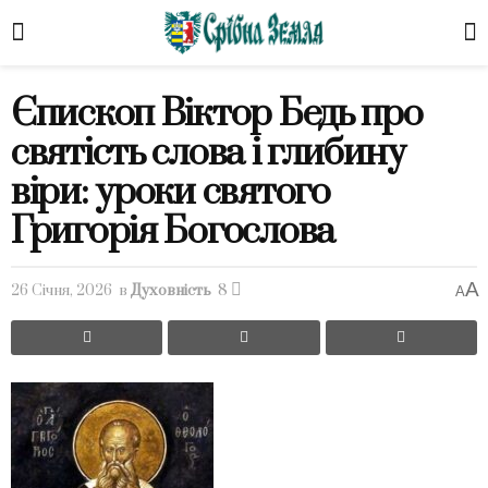
Єпископ Віктор Бедь про
святість слова і глибину
віри: уроки святого
Григорія Богослова
A
26 Січня, 2026
в
Духовність
8
A