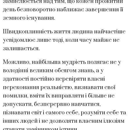
замислюється над тим, що кожен прожитий
день безповоротно наближає завершення її
земного існування.
Швидкоплинність життя людина найчастіше
усвідомлює лише тоді, коли часу майже не
залишається.
Можливо, найбільша мудрість полягає не у
володінні великим обсягом знань, а у
здатності постійно перевіряти власні
переконання реальністю, визнавати свої
помилки, вміти їх виправляти і більше не
допускати, безперервно навчатися,
пізнавати світ і самого себе, розуміти себе та
інших людей і не дозволяти власним ілюзіям
ставати замінником істини.