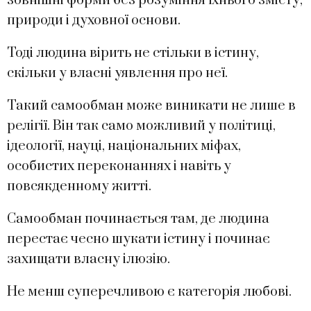
зовнішні форми без розуміння їхнього змісту,
природи і духовної основи.
Тоді людина вірить не стільки в істину,
скільки у власні уявлення про неї.
Такий самообман може виникати не лише в
релігії. Він так само можливий у політиці,
ідеології, науці, національних міфах,
особистих переконаннях і навіть у
повсякденному житті.
Самообман починається там, де людина
перестає чесно шукати істину і починає
захищати власну ілюзію.
Не менш суперечливою є категорія любові.