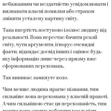
небажанням чи нездатністю усвідомлювати і
визнавати власні помилки або страхом
змінити усталену картину світу.
Така впертість поступово ізолює людину від
реальності. Вона перестає бачити реалії
світу, чути аргументи, ігнорує очевидні
факти, відкидає досвід інших і оцінює будь-
яку інформацію лише через призму вже
сформованих переконань.
Так виникає замкнуте коло.
Чим менше людина прагне пізнання, тим
сильніше вона переконана у власній правоті.
А чим сильнішою стає ця переконаність, тим