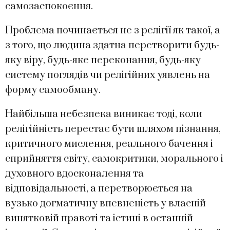
самозаспокоєння.
Проблема починається не з релігії як такої, а
з того, що людина здатна перетворити будь-
яку віру, будь-яке переконання, будь-яку
систему поглядів чи релігійних уявлень на
форму самообману.
Найбільша небезпека виникає тоді, коли
релігійність перестає бути шляхом пізнання,
критичного мислення, реального бачення і
сприйняття світу, самокритики, морального і
духовного вдосконалення та
відповідальності, а перетворюється на
вузько догматичну впевненість у власній
винятковій правоті та істині в останній