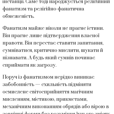
інстанції. Саме тоді народжується релігійний
фанатизм та релігійно-фанатична
обмеженість.
Фанатизм майже ніколи не прагне істини.
Він прагне лише підтвердження власної
правоти. Він перестає ставити запитання,
сумніватися, критично мислити, шукати й
пізнавати. А будь-який сумнів починає
сприймати як загрозу.
Поруч із фанатизмом нерідко виникає
забобонність — схильність підміняти
осмислене світосприйняття магічним
мисленням, містикою, прикметами,
механічним виконанням обрядів або вірою в