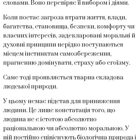
словами. Воно перевіряє її вибором і діями.
Коли постає загроза втрати життя, влади,
багатства, становища, безпеки, комфорту чи
власних інтересів, задекларовані моральні й
духовні принципи нерідко поступаються
місцем інстинктам самозбереження,
прагненню домінувати, страху або егоїзму.
Саме тоді проявляється тварна складова
людської природи.
У цьому немає підстав для приниження
людини. Це лише констатація того, що
людина не є істотою абсолютно
раціональною чи абсолютно моральною. У
ній постійно співіснують біологічна природа і