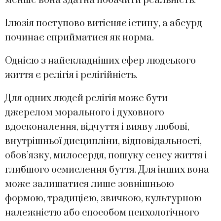
менше вона здатна побачити реальність.
Ілюзія поступово витісняє істину, а абсурд
починає сприйматися як норма.
Однією з найскладніших сфер людського
життя є релігія і релігійність.
Для одних людей релігія може бути
джерелом морального і духовного
вдосконалення, відчуття і вияву любові,
внутрішньої дисципліни, відповідальності,
обов’язку, милосердя, пошуку сенсу життя і
глибшого осмислення буття. Для інших вона
може залишатися лише зовнішньою
формою, традицією, звичкою, культурною
належністю або способом психологічного