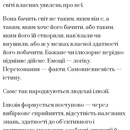
світі власних уявлень про неї.
Вона бачить світ не таким, яким він є, а
таким, яким хоче його бачити, або таким,
яким його їй створили, нав’язали чи
внушили, або ж у межах власної здатності
його побачити. Бажане чи ілюзорне нерідко
підміняє дійсне. Емоції — логіку.
Переконання — факти. Самовпевненість —
істину.
Саме так народжуються людські ілюзії.
Ілюзія формується поступово — через
вибіркове сприйняття, відсутність належних
знань, здатності до об’єктивного і