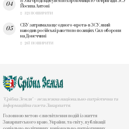
В Ужгороді відбувся похорон бійця 10-ої бригади ЗСУ
Йосипа Антоні
321 ПОШИРИТИ
СБУ затримала ще одного «крота» в ЗСУ, який
наводив російські ракети по позиціях Сил оборони
на Донеччині
267 ПОШИРИТИ
"Срібна Земля" – незалежна національно-патріотична та
інформаційна газета Закарпаття.
Головною метою є висвітлення подій із життя
Закарпатського краю, України, та світу, публікації
соціально-політичних, національно-патріотичних,