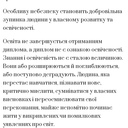
Особливу небезпеку становить добровільна
зупинка людини у власному розвитку та
освіченості.
Освіта не завершується отриманням
диплома, а диплом не є ознакою освіченості.
Знання і освіченість не є сталою величиною.
Вони або розширюються й поглиблюються,
або поступово деградують. Людина, яка
перестає навчатися, пізнавати нове,
критично мислити, сумніватися у власних
висновках і переосмислювати свої
переконання, майже непомітно починає
жити у викривлених чи помилкових
уявленнях про світ.