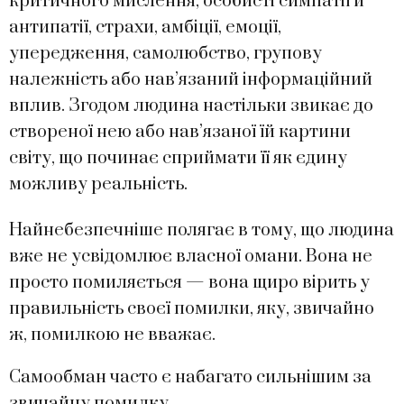
критичного мислення, особисті симпатії й
антипатії, страхи, амбіції, емоції,
упередження, самолюбство, групову
належність або нав’язаний інформаційний
вплив. Згодом людина настільки звикає до
створеної нею або нав’язаної їй картини
світу, що починає сприймати її як єдину
можливу реальність.
Найнебезпечніше полягає в тому, що людина
вже не усвідомлює власної омани. Вона не
просто помиляється — вона щиро вірить у
правильність своєї помилки, яку, звичайно
ж, помилкою не вважає.
Самообман часто є набагато сильнішим за
звичайну помилку.