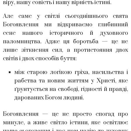
віру, нашу совість і нашу вірність істині.
Але саме у світлі сьогоднішнього свята
Богоявлення ми відкриваємо глибинний
сенс нашого історичного й духовного
паломництва. Адже ця боротьба — це не
лише зіткнення сил, а протистояння двох
світів і двох способів буття:
між старою логікою гріха, насильства і
рабства та новим життям у Христі, яке
ґрунтується на свободі, гідності й правді,
дарованих Богом людині.
Богоявлення — це не просто спогад про
минуле, а живе світло істини, яке освітлює