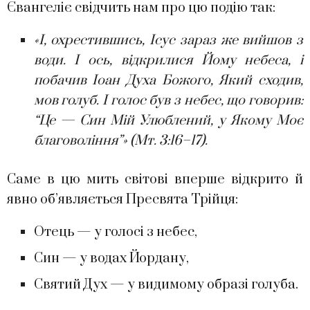
Євангеліє свідчить нам про цю подію так:
«І, охрестившись, Ісус зараз же вийшов з
води. І ось, відкрилися Йому небеса, і
побачив Іоан Духа Божого, Який сходив,
мов голуб. І голос був з небес, що говорив:
“Це — Син Мій Улюблений, у Якому Моє
благовоління”» (Мт. 3:16–17).
Саме в цю мить світові вперше відкрито й
явно об’являється Пресвята Трійця:
Отець — у голосі з небес,
Син — у водах Йордану,
Святий Дух — у видимому образі голуба.