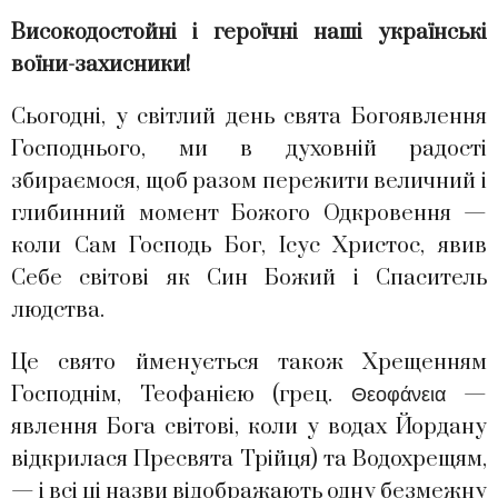
Високодостойні і героїчні наші українські
воїни-захисники!
Сьогодні, у світлий день свята Богоявлення
Господнього, ми в духовній радості
збираємося, щоб разом пережити величний і
глибинний момент Божого Одкровення —
коли Сам Господь Бог, Ісус Христос, явив
Себе світові як Син Божий і Спаситель
людства.
Це свято йменується також Хрещенням
Господнім, Теофанією (грец. Θεοφάνεια —
явлення Бога світові, коли у водах Йордану
відкрилася Пресвята Трійця) та Водохрещям,
— і всі ці назви відображають одну безмежну