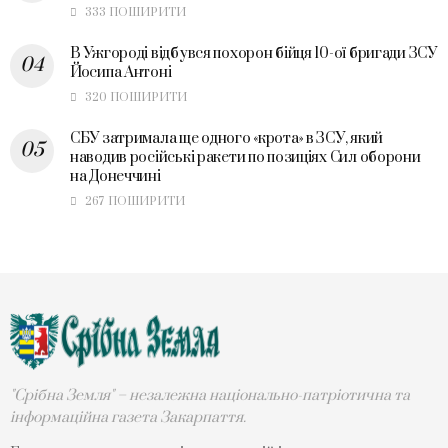
333 ПОШИРИТИ
В Ужгороді відбувся похорон бійця 10-ої бригади ЗСУ
Йосипа Антоні
320 ПОШИРИТИ
СБУ затримала ще одного «крота» в ЗСУ, який
наводив російські ракети по позиціях Сил оборони
на Донеччині
267 ПОШИРИТИ
"Срібна Земля" – незалежна національно-патріотична та
інформаційна газета Закарпаття.