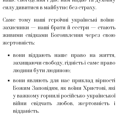
наше сьогодення і дає нам надію та духовну
силу дивитися в майбутнє без страху.
Саме тому наші героїчні українські воїни-
захисники — наші брати й сестри — стають
живими свідками Богоявлення через свою
жертовність:
вони віддають наше право на життя,
захищаючи свободу, гідність і саме право
людини бути людиною;
вони являють для нас приклад вірності
Божим Заповідям, як воїни Христові, які
у важкому горнилі російсько-української
війни свідчать любов, жертовність і
відданість.