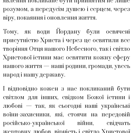
явлення покликане бути прийнятим не лише
розумом, а передусім душею і серцем, через
віру, покаяння і оновлення життя.
Тому, як води Йордану були освячені
присутністю Христа і через це освятили все
творіння Отця нашого Небесного, так і світло
Христової істини має освятити кожну сферу
нашого життя — наші родини, громади, увесь
народ і нашу державу.
І відповідно кожен з нас покликаний бути
світлом для інших, свідком Божої істини і
любові — так, як сьогодні нашi українські
воїни-захисники, які, стоячи на передовій
російсько-української війни, свідчать
жертовну любов, вірність і світло Христової