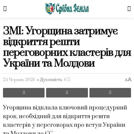
ЗМІ: Угорщина затримує
відкриття решти
переговорних кластерів для
України та Молдови
A
24 Червня, 2026
в
Духовність
6
A
Угорщина відклала ключовий процедурний
крок, необхідний для відкриття решти
кластерів у переговорах про вступ України
та Молдови до ЄС.