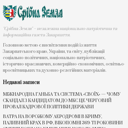
"Срібна Земля" – незалежна національно-патріотична та
інформаційна газета Закарпаття.
Головною метою є висвітлення подій із життя
Закарпатського краю, України, та світу, публікації
соціально-політичних, національно-патріотичних,
історично-краєзнавчих, комерційно-економічних, освітньо-
просвітницьких та духовно-релегійних матеріалів.
Недавні записи
МІЖНАРОДНА ГАНЬБА ТА СИСТЕМА «СВОЇХ» — ЧОМУ
СKАНДАЛ З КАНДИДАТОМ ДО МКС ЦЕ ЧЕРГОВИЙ
ПРОВАЛ КАДРОВОЇ ПОЛІТИКИ ДЕРЖАВИ
ВАТРА НА ВОРОЖОМУ АЕРОДРОМІ В КРИМУ,
ПАЛИВНИЙ КРАХ В РФ, ВІКОПОМНІ 369-ТІ РОКОВИНИ