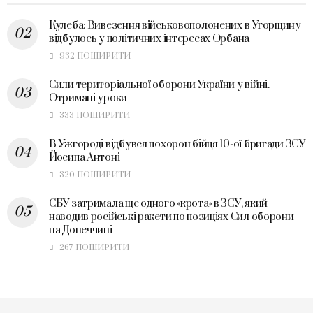
Кулеба: Вивезення військовополонених в Угорщину
відбулось у політичних інтересах Орбана
932 ПОШИРИТИ
Сили територіальної оборони України у війні.
Отримані уроки
333 ПОШИРИТИ
В Ужгороді відбувся похорон бійця 10-ої бригади ЗСУ
Йосипа Антоні
320 ПОШИРИТИ
СБУ затримала ще одного «крота» в ЗСУ, який
наводив російські ракети по позиціях Сил оборони
на Донеччині
267 ПОШИРИТИ