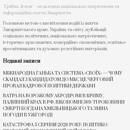
"Срібна Земля" – незалежна національно-патріотична та
інформаційна газета Закарпаття.
Головною метою є висвітлення подій із життя
Закарпатського краю, України, та світу, публікації
соціально-політичних, національно-патріотичних,
історично-краєзнавчих, комерційно-економічних, освітньо-
просвітницьких та духовно-релегійних матеріалів.
Недавні записи
МІЖНАРОДНА ГАНЬБА ТА СИСТЕМА «СВОЇХ» — ЧОМУ
СKАНДАЛ З КАНДИДАТОМ ДО МКС ЦЕ ЧЕРГОВИЙ
ПРОВАЛ КАДРОВОЇ ПОЛІТИКИ ДЕРЖАВИ
ВАТРА НА ВОРОЖОМУ АЕРОДРОМІ В КРИМУ,
ПАЛИВНИЙ КРАХ В РФ, ВІКОПОМНІ 369-ТІ РОКОВИНИ
СМЕРТІ БОГДАНА ХМЕЛЬНИЦЬКОГО ТА ЗМІНА
ПОГОДИ В УЖГОРОДІ
КАТАСТРОФА 5 СЕРПНЯ 2026 РОКУ: ПОЛІТИКО-