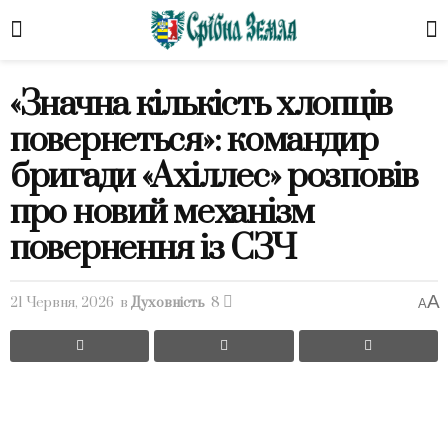
«Значна кількість хлопців
повернеться»: командир
бригади «Ахіллес» розповів
про новий механізм
повернення із СЗЧ
A
21 Червня, 2026
в
Духовність
8
A