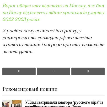
Ворог обіцяє «акт відплати» за Москву, але бив
по Києву від початку війни: хронологія ударів у
2022-2023 роках
У російському сегменті інтернету, у
соцмережах від громадян рф все частіше
лунають заклики і погрози про «акт вазмездія»
за нещодавні…
Рекомендовані новини
У Києві затримали аматора “русского міра” із