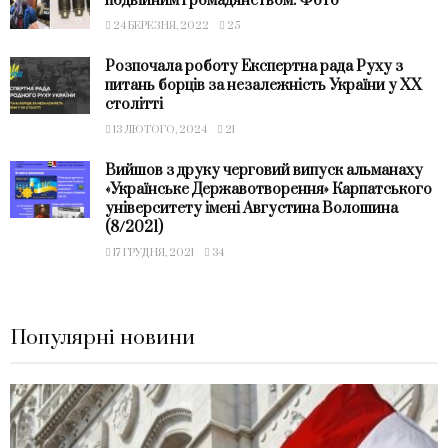
подвійним громадянством. Фото
24 БЕРЕЗНЯ, 2022
25
Розпочала роботу Експертна рада Руху з
питань борців за незалежність України у ХХ
столітті
13 ЛЮТОГО, 2024
21
Вийшов з друку черговий випуск альманаху
«Українське Державотворення» Карпатського
університету імені Августина Волошина
(8/2021)
17 ГРУДНЯ, 2021
34
Популярні новини