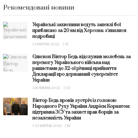
Рекомендовані новини
Українські захисники ведуть запеклі бої
приблизно за 20 км від Херсона: з’явилися
подробиці
6 КВІТНЯ, 2022
37
Єпископ Віктор Бедь відслужив молебень за
перемогу Українського війська над
рашистами до 32-ої річниці прийняття
Декларації про державний суверенітет
України
18 ЛИПНЯ, 2022
22
Віктор Бедь провів зустріч із головою
Народного Руху України Андрієм Корнатом:
підтримка ЗСУ та захист прав борців за
незалежність України
25 КВІТНЯ, 2026
18