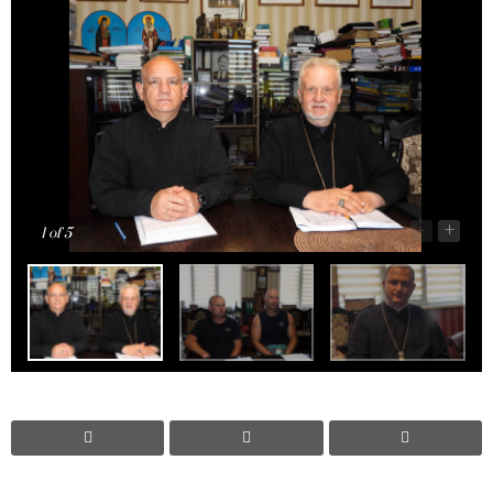
-
+
1
of 5