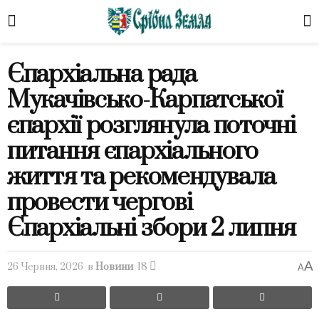
Єпархіальна рада
Мукачівсько-Карпатської
єпархії розглянула поточні
питання єпархіального
життя та рекомендувала
провести чергові
Єпархіальні збори 2 липня
A
26 Червня, 2026
в
Новини
18
A