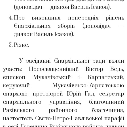
(доповідач — диякон Василь Ісаков).
Про виконання попередніх рішень
Єпархіальних зборів (доповідач —
диякон Василь Ісаков).
Різне.
У засіданні Єпархіальної ради взяли
участь: Преосвященніший Віктор Бедь,
єпископ Мукачівський і Карпатський,
керуючий Мукачівсько-Карпатською
єпархією; протоієрей Юрій Гал, секретар
єпархіального управління, благочинний
Рахівського районного благочиння,
настоятель Свято-Петро-Павлівської парафії
в селі Лазещина Рахівського району; диякон