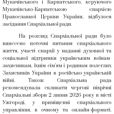
Мукачівського і Карпатського, керуючого
Мукачівсько-Карпатською єпархією
Православної Церкви України, відбулося
засідання Єпархіальної ради.
На розгляд Єпархіальної ради було
винесено поточні питання єпархіального
життя, участі єпархії у наданні духовної та
соціальної підтримки українським воїнам-
захисникам, їхнім сім’ям і родинам полеглих
Захисників України в російсько-українській
війні. Також Єпархіальна рада
рекомендувала скликати чергові піврічні
Єпархіальні збори 2 липня 2026 року в місті
Ужгороді, у приміщенні єпархіального
управління, в очному та онлайн-форматі.