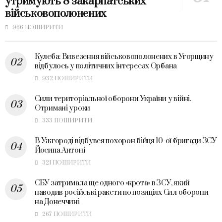
утримують 8 закарпатських
військовополонених
966 ПОШИРИТИ
Кулеба: Вивезення військовополонених в Угорщину
відбулось у політичних інтересах Орбана
932 ПОШИРИТИ
Сили територіальної оборони України у війні.
Отримані уроки
333 ПОШИРИТИ
В Ужгороді відбувся похорон бійця 10-ої бригади ЗСУ
Йосипа Антоні
321 ПОШИРИТИ
СБУ затримала ще одного «крота» в ЗСУ, який
наводив російські ракети по позиціях Сил оборони
на Донеччині
267 ПОШИРИТИ